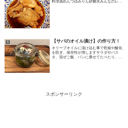
料理酒めんつゆみりん砂糖水みんなのレビ
ュー
【サバのオイル漬け】の作り方！
魚
オリーブオイルに漬け込む事で乾燥や酸化
を防ぎ、保存性が増しますサラダやパス
タ、混ぜご飯、パンに乗せてたべたり、グ
ラタンに入れてみたり…とにかくアレンジ
が自在。 レシピはこちら （楽天レシピ）
1時間以上 300円前後 材料サバ塩オリーブ
オイ...
スポンサーリンク