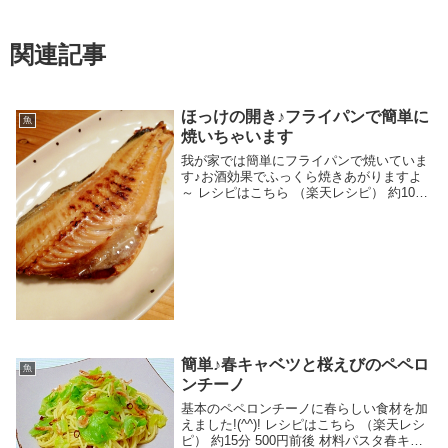
関連記事
ほっけの開き♪フライパンで簡単に
魚
焼いちゃいます
我が家では簡単にフライパンで焼いていま
す♪お酒効果でふっくら焼きあがりますよ
～ レシピはこちら （楽天レシピ） 約10分
500円前後 材料ほっけの開き酒サラダ油み
んなのレビュー
簡単♪春キャベツと桜えびのペペロ
魚
ンチーノ
基本のペペロンチーノに春らしい食材を加
えました!(^^)! レシピはこちら （楽天レシ
ピ） 約15分 500円前後 材料パスタ春キャ