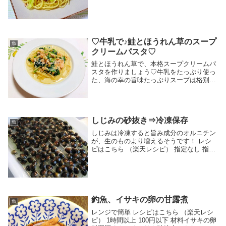
ベツ桜えびにんにく赤唐辛子塩オリーブオ
イルみんなのレビュー
♡牛乳で♪鮭とほうれん草のスープ
魚
クリームパスタ♡
鮭とほうれん草で、本格スープクリームパ
スタを作りましょう♡牛乳をたっぷり使っ
た、海の幸の旨味たっぷりスープは格別で
す( ´ ▽ ` )ﾉ レシピはこちら （楽天レシ
ピ） 約15分 300円前後 材料パスタ甘鮭
（塩鮭）ほうれん草牛乳にんにくo...
しじみの砂抜き⇒冷凍保存
魚
しじみは冷凍すると旨み成分のオルニチン
が、生のものより増えるそうです！ レシ
ピはこちら （楽天レシピ） 指定なし 指定
なし 材料しじみ水塩みんなのレビュー
釣魚、イサキの卵の甘露煮
魚
レンジで簡単 レシピはこちら （楽天レシ
ピ） 1時間以上 100円以下 材料イサキの卵