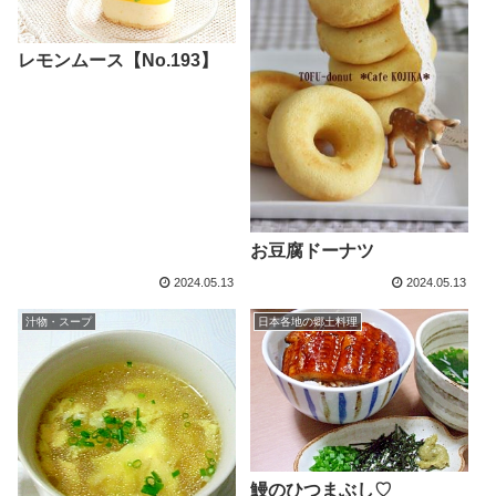
レモンムース【No.193】
お豆腐ドーナツ
2024.05.13
2024.05.13
汁物・スープ
日本各地の郷土料理
鰻のひつまぶし♡