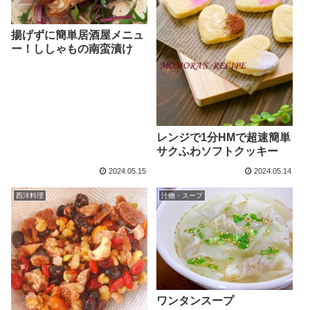
揚げずに簡単居酒屋メニュ
ー！ししゃもの南蛮漬け
レンジで1分HMで超速簡単
サクふわソフトクッキー
2024.05.15
2024.05.14
西洋料理
汁物・スープ
ワンタンスープ