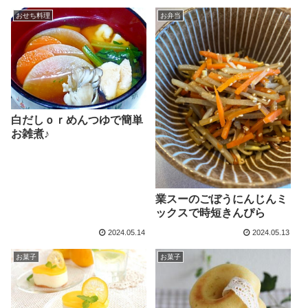
おせち料理
お弁当
白だしｏｒめんつゆで簡単
お雑煮♪
業スーのごぼうにんじんミ
ックスで時短きんぴら
2024.05.14
2024.05.13
お菓子
お菓子