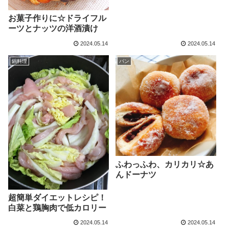
お菓子作りに☆ドライフル
ーツとナッツの洋酒漬け
2024.05.14
2024.05.14
鍋料理
パン
ふわっふわ、カリカリ☆あ
んドーナツ
超簡単ダイエットレシピ！
白菜と鶏胸肉で低カロリー
2024.05.14
2024.05.14