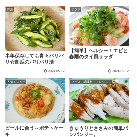
野菜
サラダ
【簡単】ヘルシー！エビと
半年保存しても青々パリパ
春雨のタイ風サラダ
リ☆胡瓜のパリパリ漬
2024.05.12
2024.05.12
人気メニュー
ソース・調味料・ドレッシング
ビールに合う～ポテトケー
きゅうりとささみの簡単バ
キ
ンバンジー。