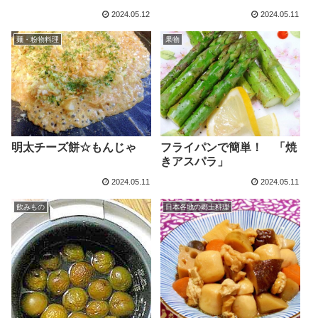
2024.05.12
2024.05.11
麺・粉物料理
果物
明太チーズ餅☆もんじゃ
フライパンで簡単！ 「焼
きアスパラ」
2024.05.11
2024.05.11
飲みもの
日本各地の郷土料理