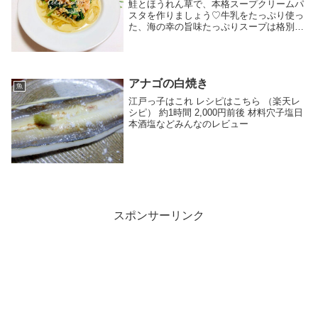
鮭とほうれん草で、本格スープクリームパ
スタを作りましょう♡牛乳をたっぷり使っ
た、海の幸の旨味たっぷりスープは格別で
す( ´ ▽ ` )ﾉ レシピはこちら （楽天レシ
ピ） 約15分 300円前後 材料パスタ甘鮭
（塩鮭）ほうれん草牛乳にんにくo...
アナゴの白焼き
魚
江戸っ子はこれ レシピはこちら （楽天レ
シピ） 約1時間 2,000円前後 材料穴子塩日
本酒塩などみんなのレビュー
スポンサーリンク