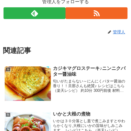
管理人をフォローする
管理人
関連記事
カジキマグロステーキ♪ニンニクバ
魚
ター醤油味
匂いがたまらない～にんにくバター醤油の
香り！！旦那さんも絶賛♪ レシピはこちら
（楽天レシピ） 約10分 300円前後 材料カ
ジキバターにんにく塩 コショウ☆醤油☆
酒☆みりんパセリみんなのレビュー
いかと大根の煮物
魚
いかは３０分落とし蓋で煮こみますとやわ
らかくなり,大根にいかの旨味がしみこみ
ます。 レシピはこちら （楽天レシピ） 指