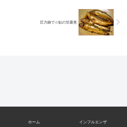
圧力鍋で☆鮎の甘露煮
ホーム
インフルエンザ