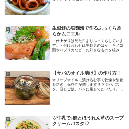
定なし 指定なし 材料いか大根(500g)大根
の葉【味付け】水酒さとうみりんしょう油
顆粒和風だしみんなのレビュー
生銀鮭の塩麹漬で作るふっくら柔
魚
らかムニエル
・仕上がりは見た目よりふっくらしていま
す。・付け合わせは生野菜のほか、キノコ
類やパプリカなど、お好きなものを組み合
わせて下さい。 レシピはこちら （楽天レ
シピ） 約10分 300円前後 材料生銀鮭塩麹
薄力粉サラダ油つゆの素白ワインみんなの
レ...
【サバのオイル漬け】の作り方！
魚
オリーブオイルに漬け込む事で乾燥や酸化
を防ぎ、保存性が増しますサラダやパス
タ、混ぜご飯、パンに乗せてたべたり、グ
ラタンに入れてみたり…とにかくアレンジ
が自在。 レシピはこちら （楽天レシピ）
1時間以上 300円前後 材料サバ塩オリーブ
オイ...
♡牛乳で♪鮭とほうれん草のスープ
魚
クリームパスタ♡