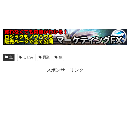
魚
しじみ
貝類
魚
スポンサーリンク