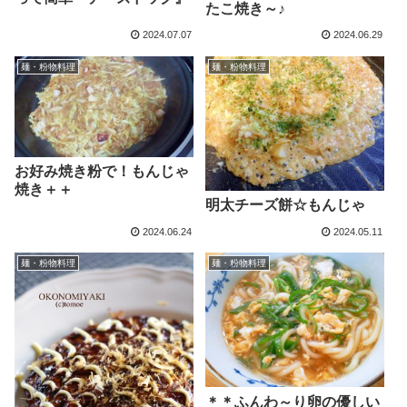
たこ焼き～♪
2024.07.07
2024.06.29
麺・粉物料理
麺・粉物料理
お好み焼き粉で！もんじゃ
焼き＋＋
明太チーズ餅☆もんじゃ
2024.06.24
2024.05.11
麺・粉物料理
麺・粉物料理
＊＊ふんわ～り卵の優しい