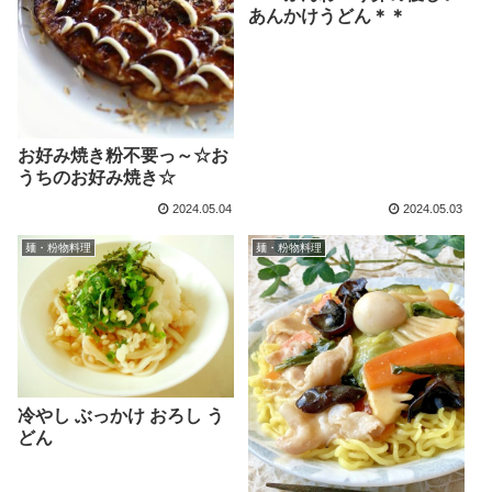
あんかけうどん＊＊
お好み焼き粉不要っ～☆お
うちのお好み焼き☆
2024.05.04
2024.05.03
麺・粉物料理
麺・粉物料理
冷やし ぶっかけ おろし う
どん