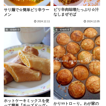
ピリ辛肉味噌たっぷり☆汁
サリ麺で☆簡単ピリ辛ラー
なしまぜそば
メン
2024.12.11
2024.12.05
麺・粉物料理
麺・粉物料理
ホットケーキミックスを使
かりｯｯトロ～り。わが家の
って簡単『チーズドッグ』