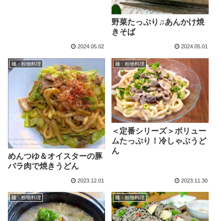
野菜たっぷり♫あんかけ焼
きそば
2024.05.02
2024.05.01
麺・粉物料理
麺・粉物料理
＜定番シリーズ＞ボリュー
ムたっぷり！冷しゃぶうど
ん
めんつゆ＆オイスターの豚
バラ肉で焼きうどん
2023.12.01
2023.11.30
麺・粉物料理
麺・粉物料理