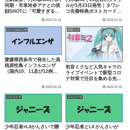
同期・市來玲奈アナとの笑
ルが3月23日発売｜タワレ
顔SHOTに「可愛すぎる」
コ先着特典ポストカード
「いいね！100回押した
(Type D) – TOWER
2022.01.31
2022.01.31
い」の声 (2022年1月31日)
RECORDS ONLINE –
– エキサイトニュース
TOWER RECORDS
インフルエンザ
初音ミク
ONLINE
愛媛県西条市で発生した高
病原性鳥インフルエンザ
初音ミクなど人気キャラの
（国内10、11及び12例
ライブイベントで新型コロ
目）に係る搬出制限の解除
ナ対策で注目を集める光触
について：農林水産省 – 農
媒の除菌ゲートが導入（サ
2022.01.31
2022.01.31
林水産省
ンケイスポーツ） –
Yahoo!ニュース – Yahoo!
ジャニーズ
ジャニーズ
ニュース
少年忍者×Lilかんさいで贈
少年忍者とLil かんさいが