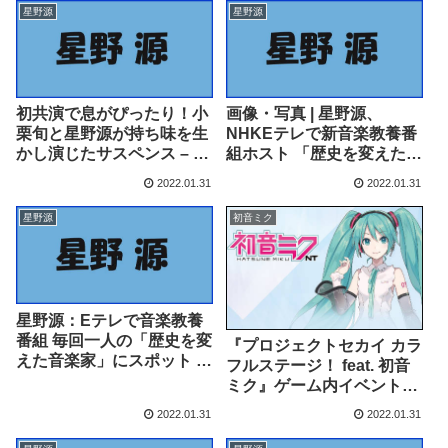
ス – Yahoo!ニュース
星野源
星野源
初共演で息がぴったり！小
画像・写真 | 星野源、
栗旬と星野源が持ち味を生
NHKEテレで新音楽教養番
かし演じたサスペンス – ホ
組ホスト 「歴史を変えた」
ミニス
音楽家にスポット 3枚目 –
2022.01.31
2022.01.31
ORICON NEWS
星野源
初音ミク
星野源：Eテレで音楽教養
番組 毎回一人の「歴史を変
『プロジェクトセカイ カラ
えた音楽家」にスポット 初
フルステージ！ feat. 初音
回はJ・ディラ –
ミク』ゲーム内イベント
MANTANWEB
「秘密の(ハート)バレンタ
2022.01.31
2022.01.31
イン大作戦！」、「シーク
レット・ティータイムガチ