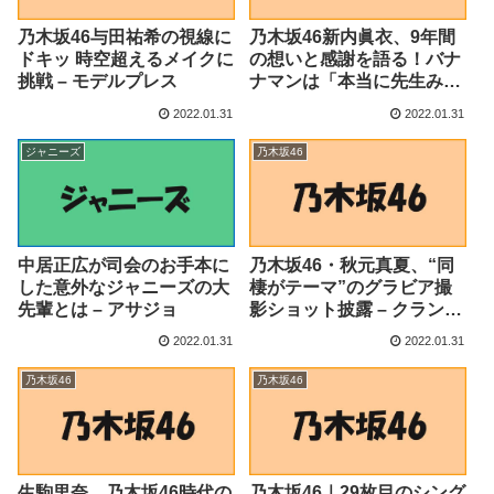
乃木坂46与田祐希の視線に
乃木坂46新内眞衣、9年間
ドキッ 時空超えるメイクに
の想いと感謝を語る！バナ
挑戦 – モデルプレス
ナマンは「本当に先生みた
い…」 – COCONUTS
2022.01.31
2022.01.31
ジャニーズ
乃木坂46
中居正広が司会のお手本に
乃木坂46・秋元真夏、“同
した意外なジャニーズの大
棲がテーマ”のグラビア撮
先輩とは – アサジョ
影ショット披露 – クランク
イン！
2022.01.31
2022.01.31
乃木坂46
乃木坂46
生駒里奈、乃木坂46時代の
乃木坂46｜29枚目のシング