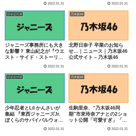
ンキングー！
2022.01.31
2022.01.31
ジャニーズ
乃木坂46
ジャニーズ事務所にも大き
北野日奈子 卒業のお知ら
な影響？ 東山紀之が『ウエ
せ…｜ニュース｜乃木坂46
スト・サイド・ストーリ
公式サイト – 乃木坂46
ー』を語る（リアルサウン
2022.01.31
2022.01.31
ド） – Yahoo!ニュース –
Yahoo!ニュース
ジャニーズ
乃木坂46
少年忍者とLil かんさいが
生駒里奈、“乃木坂46同
集結 『東西ジャニーズJr.
期”市來玲奈アナとの2ショ
ぼくらのサバイバルウォー
ット公開「可愛すぎ」「95
ズ』予告編公開（リアルサ
年組エモい」と反響 – モデ
2022.01.31
2022.01.31
ウンド） – Yahoo!ニュー
ルプレス