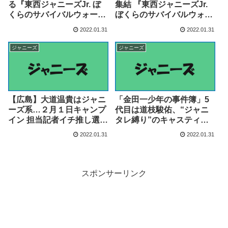
る『東西ジャニーズJr. ぼ
集結 『東西ジャニーズJr.
くらのサバイバルウォー
ぼくらのサバイバルウォー
ズ』ポスタービジュアル&
ズ』予告編公開 – リアルサ
2022.01.31
2022.01.31
本予告映像&メイキング・
ウンド
コメントのSP映像到着 –
ジャニーズ
ジャニーズ
スクリーンオンライン
【広島】大道温貴はジャニ
「金田一少年の事件簿」5
ーズ系…２月１日キャンプ
代目は道枝駿佑、“ジャニ
イン 担当記者イチ推し選手
タレ縛り”のキャスティン
– スポーツ報知
グにナゼ？ の声｜日刊ゲン
2022.01.31
2022.01.31
ダイDIGITAL – 日刊ゲンダ
イ
スポンサーリンク