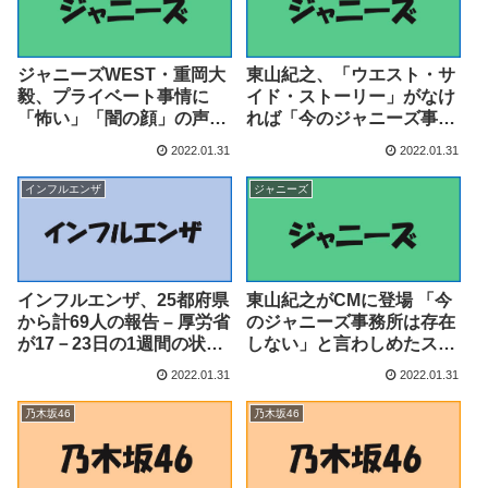
ジャニーズWEST・重岡大
東山紀之、「ウエスト・サ
毅、プライベート事情に
イド・ストーリー」がなけ
「怖い」「闇の顔」の声！
れば「今のジャニーズ事務
「かりそめの家で集合」
所は存在していなかったか
2022.01.31
2022.01.31
「私服姿は絶対NG」 – サ
も」 – 映画.com
イゾーウーマン
インフルエンザ
ジャニーズ
インフルエンザ、25都府県
東山紀之がCMに登場 「今
から計69人の報告 – 厚労省
のジャニーズ事務所は存在
が17－23日の1週間の状況
しない」と言わしめたスピ
公表（医療介護ＣＢニュー
ルバーグの最新作：中日新
2022.01.31
2022.01.31
ス） – Yahoo!ニュース –
聞Web – 中日新聞
Yahoo!ニュース
乃木坂46
乃木坂46