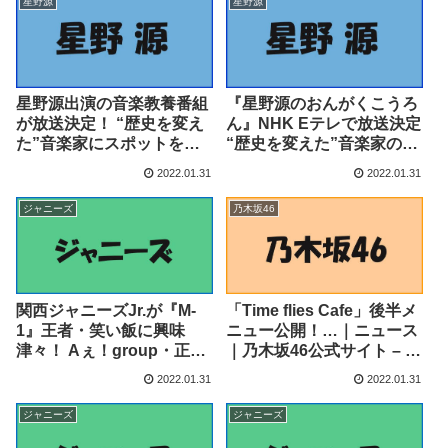
星野源
星野源
ャ」開催！ – PR TIMES
星野源出演の音楽教養番組
『星野源のおんがくこうろ
が放送決定！ “歴史を変え
ん』NHK Eテレで放送決定
た”音楽家にスポットを当
“歴史を変えた”音楽家の人
てる＜星野源のおんがくこ
生を楽しく学ぶ – Real
2022.01.31
2022.01.31
うろん＞ – モデルプレス
Sound
ジャニーズ
乃木坂46
関西ジャニーズJr.が『M-
「Time flies Cafe」後半メ
1』王者・笑い飯に興味
ニュー公開！…｜ニュース
津々！ Aぇ！group・正門
｜乃木坂46公式サイト – 乃
良規はYouTubeに衝撃!? –
木坂46
2022.01.31
2022.01.31
サイゾーウーマン
ジャニーズ
ジャニーズ