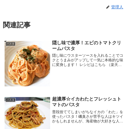
管理人
関連記事
隠し味で濃厚！エビのトマトクリ
パスタ
ームパスタ
隠し味にウスターソースを入れることでコ
クとうまみがアップして一気に本格的な味
に変身します！ レシピはこちら （楽天レ
シピ） 約30分 500円前後 材料スパゲティ
水塩むきえび塩マッシュルームオリーブオ
イルトマトジュース生クリーム牛乳ウスタ
ー...
超濃厚☆イカわたとフレッシュト
パスタ
マトのパスタ
普段捨ててしまいがちなイカの「わた」を
使ったパスタ！磯臭さが苦手な人はキツイ
かもしれませんが、海産物が大好きな人に
はたまらない♪白ワインがすすみそうな