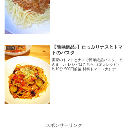
分 500円前後 材料合挽ミンチ玉ねぎ（中）
人参生しいたけにんにくオリーブオイル小
麦粉○ホールトマト○水○コンソメ○ケチ
ャ...
【簡単絶品♪】たっぷりナスとトマ
パスタ
トのパスタ
実家のトマトとナスで簡単絶品パスタ、で
きました レシピはこちら （楽天レシピ）
約10分 500円前後 材料トマト（大）ナス
ハム（ベーコンでも◎）にんにくアンチョ
ビペーストイタリアンハーブMIX塩鷹の爪
黒胡椒牛乳粉チーズパスタオリーブオイ
ル...
スポンサーリンク