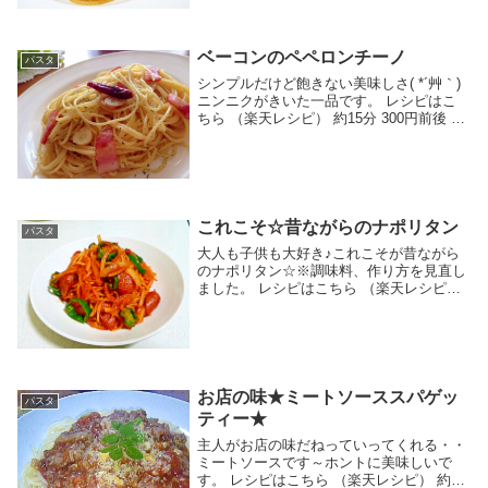
味！！ レシピはこちら （楽天レシピ） 約
10分 100円以下 材料スパゲッティイカイ
カわ...
ベーコンのペペロンチーノ
パスタ
シンプルだけど飽きない美味しさ( *´艸｀)
ニンニクがきいた一品です。 レシピはこ
ちら （楽天レシピ） 約15分 300円前後 材
料パスタパスタを茹でるときの塩オリーブ
油ニンニクベーコン鷹の爪パセリ塩胡椒み
んなのレビュー
これこそ☆昔ながらのナポリタン
パスタ
大人も子供も大好き♪これこそが昔ながら
のナポリタン☆※調味料、作り方を見直し
ました。 レシピはこちら （楽天レシピ）
約30分 300円前後 材料スパゲティ(1.6mm
使用)ウインナー玉ねぎピーマン☆ケチャ
ップ☆中濃ソース☆砂糖☆珈琲ミルク...
お店の味★ミートソーススパゲッ
パスタ
ティー★
主人がお店の味だねっていってくれる・・
ミートソースです～ホントに美味しいで
す。 レシピはこちら （楽天レシピ） 約30