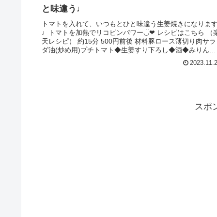
と味違う♩
トマトを入れて、いつもとひと味違う生姜焼きになりま
♩トマトを加熱でリコピンパワー◡̈❤︎ レシピはこちら （
天レシピ） 約15分 500円前後 材料豚ロース薄切り肉サラ
ダ油(炒め用)プチトマト◆生姜すり下ろし◆酒◆みりん◆
しょうゆサニー...
2023.11.
スポ