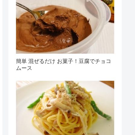
簡単 混ぜるだけ お菓子！豆腐でチョコ
ムース