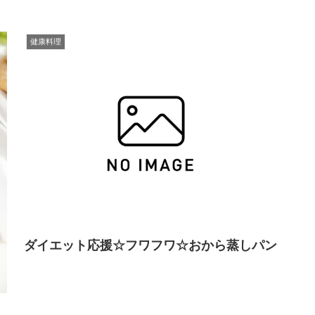
健康料理
ダイエット応援☆フワフワ☆おから蒸しパン