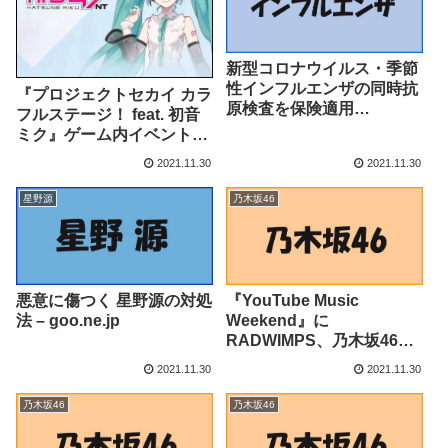
新型コロナウイルス・季節
性インフルエンザの同時抗
『プロジェクトセカイ カラ
原検査を保険適用
フルステージ！ feat. 初音
（Medical DOC） –
ミク』ゲーム内イベント
Yahoo!ニュース – Yahoo!
「交わる旋律 灯るぬくも
2021.11.30
2021.11.30
ニュース
り」、「重なる想いWords
Snowガチャ」開催！ – PR
星野源
乃木坂46
TIMES
悪意に傷つく 星野源の対処
『YouTube Music
法 – goo.ne.jp
Weekend』に
RADWIMPS、乃木坂46、
ONE OK ROCK YOASOBI
2021.11.30
2021.11.30
は武道館から生中継で（オ
リコン） – Yahoo!ニュー
乃木坂46
乃木坂46
ス – Yahoo!ニュース