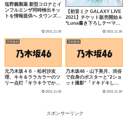
塩野義製薬 新型コロナとイ
ンフルエンザ同時検出キッ
【初音ミク GALAXY LIVE
トを情報提供へ タウンズ社
2021】チケット販売開始＆
と契約締結 | ニュース – ミ
*Luna書き下ろしテーマソ
クスOnline
ング「ノヴァ」MV公開
2021.11.30
2021.11.30
（Billboard JAPAN） –
Yahoo!ニュース – Yahoo!
乃木坂46
乃木坂46
ニュース
元乃木坂４６・松村沙友
乃木坂46・山下美月、渋谷
理、キキ＆ララカラーのツ
で自身のポスターと“2ショ
リー点灯「キラキラでかわ
ット撮影”「ドキドキした
いい！」（スポーツ報知）
～」 (2021年11月29日) –
2021.11.30
2021.11.30
– Yahoo!ニュース –
エキサイトニュース
Yahoo!ニュース
スポンサーリンク