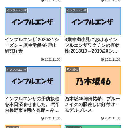
2021.11.30
2021.11.30
日) – エキサイトニュース
インフルエンザ
インフルエンザ
インフルエンザ 2020/21シ
3歳未満小児におけるイン
ーズン – 厚生労働省-戸山
フルエンザワクチンの有効
研究庁舎
性:2018/19～2019/20シー
ズンのまとめ（厚生労働省
2021.11.30
2021.11.30
研究班報告として） – 厚生
労働省-戸山研究庁舎
インフルエンザ
乃木坂46
インフルエンザの予防接種
乃木坂46与田祐希、ブルー
を本日済ませました。 #河
メイクの眼差しに釘付け –
内長野市 #河内長野 – みち
モデルプレス
ばた俊彦（ミチバタトシヒ
2021.11.30
2021.11.30
コ） ｜ 選挙ドットコム –
自社