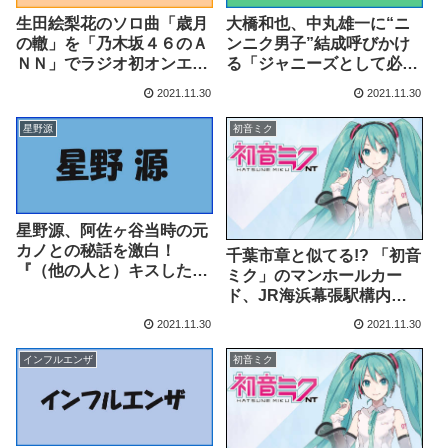
生田絵梨花のソロ曲「歳月
大橋和也、中丸雄一に“ニ
の轍」を「乃木坂４６のＡ
ンニク男子”結成呼びかけ
ＮＮ」でラジオ初オンエア
る「ジャニーズとして必
（デイリースポーツ） –
要」 – マイナビニュース
2021.11.30
2021.11.30
Yahoo!ニュース – Yahoo!
ニュース
星野源
初音ミク
星野源、阿佐ヶ谷当時の元
カノとの秘話を激白！
千葉市章と似てる!? 「初音
『（他の人と）キスしたけ
ミク」のマンホールカー
ど、まだ源君の事が好きだ
ド、JR海浜幕張駅構内で
よ』 – モデルプレス
ゲット！ 実物のマンホール
2021.11.30
2021.11.30
まで歩いてみよう（ちばと
ぴ！ニュース） – Yahoo!
インフルエンザ
初音ミク
ニュース – Yahoo!ニュー
ス