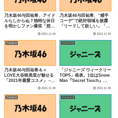
乃木坂46与田祐希、アイド
乃木坂46与田祐希、“捕手
ルらしからぬ？独特な休日
コーデ”で絶対領域を披露
を明かしファン爆笑「想像
「リードして欲しい」「可
以上」「最高すぎる」
愛すぎ」 – ENCOUNT
2021.11.30
2021.11.30
(2021年11月30日) – エキサ
イトニュース
乃木坂46
ジャニーズ
乃木坂46与田祐希＆＝
「ジャニーズ ウィークリー
LOVE大谷映美里が魅せる
TOP5」発表。1位はSnow
「2021年最愛コスメ」 –
Man『Secret Touch』、
沖縄タイムス
予約1位はABC-Z『BEST
2021.11.30
2021.11.30
OF ABC-Z』(2021年11月
30日付) – TOWER
乃木坂46
ジャニーズ
RECORDS ONLINE –
TOWER RECORDS
ONLINE