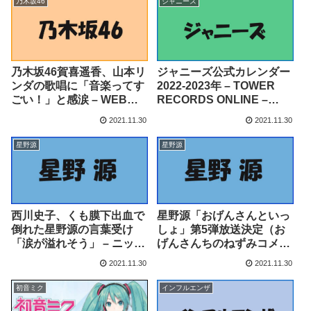
乃木坂46
ジャニーズ
乃木坂46賀喜遥香、山本リ
ジャニーズ公式カレンダー
ンダの歌唱に「音楽ってす
2022-2023年 – TOWER
ごい！」と感涙 – WEBザ
RECORDS ONLINE –
テレビジョン
TOWER RECORDS
2021.11.30
2021.11.30
ONLINE
星野源
星野源
西川史子、くも膜下出血で
星野源「おげんさんといっ
倒れた星野源の言葉受け
しょ」第5弾放送決定（お
「涙が溢れそう」 – ニッカ
げんさんちのねずみコメン
ンスポーツ
トあり） – 音楽ナタリー
2021.11.30
2021.11.30
初音ミク
インフルエンザ