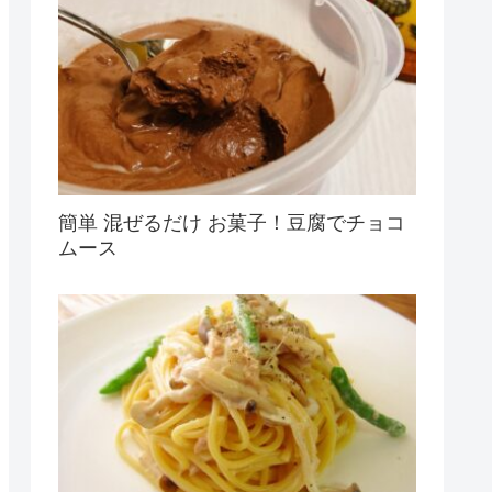
簡単 混ぜるだけ お菓子！豆腐でチョコ
ムース