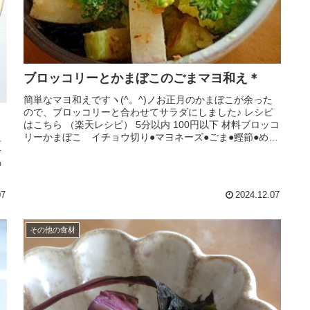
ブロッコリーとかまぼこのごまマヨ和え＊
簡単なマヨ和えですヽ(^。^)ノお正月のかまぼこが余った
ので、ブロッコリーと合わせてサラダにしました♪ レシピ
はこちら （楽天レシピ） 5分以内 100円以下 材料ブロッコ
リーかまぼこ イチョウ切り●マヨネーズ●ごま●鰹節●めん
単
つゆみんなの...
分
の
07
2024.12.07
その他の食材