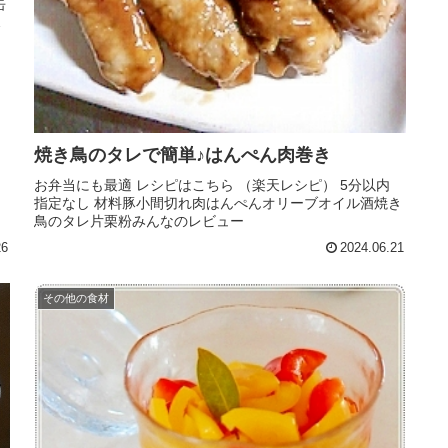
缶
オ
焼き鳥のタレで簡単♪はんぺん肉巻き
お弁当にも最適 レシピはこちら （楽天レシピ） 5分以内
指定なし 材料豚小間切れ肉はんぺんオリーブオイル酒焼き
鳥のタレ片栗粉みんなのレビュー
26
2024.06.21
その他の食材