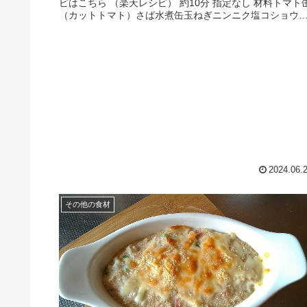
ピはこちら （楽天レシピ） 約10分 指定なし 材料トマト
（カットトマト）さば水煮缶玉ねぎニンニク塩コショウ
リーブオイル（あれば...
2024.06.
その他の食材