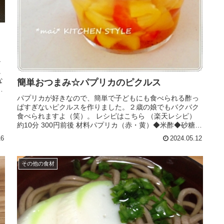
ン
に
な
簡単おつまみ☆パプリカのピクルス
玉
パプリカが好きなので、簡単で子どもにも食べられる酢っ
ぱすぎないピクルスを作りました。２歳の娘でもバクバク
食べられますよ（笑）。 レシピはこちら （楽天レシピ）
約10分 300円前後 材料パプリカ（赤・黄）◆米酢◆砂糖◆
塩◆黒コショウローリ...
16
2024.05.12
その他の食材