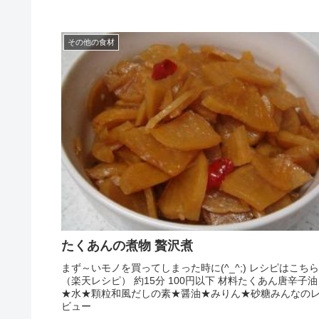
その他の食材
たくあんの煮物 贅沢煮
まず～いモノを買ってしまった時に(^_^;) レシピはこちら
（楽天レシピ） 約15分 100円以下 材料たくあん唐辛子油
★水★顆粒和風だしの素★醤油★みりん★砂糖みんなの
ビュー