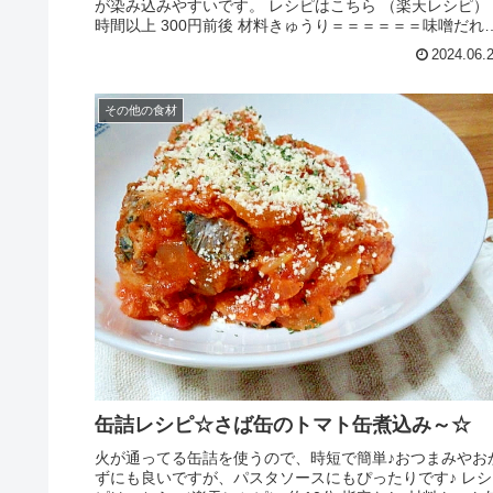
が染み込みやすいです。 レシピはこちら （楽天レシピ） 
時間以上 300円前後 材料きゅうり＝＝＝＝＝＝味噌だれ
＝＝＝＝＝●味噌●み...
2024.06.
その他の食材
缶詰レシピ☆さば缶のトマト缶煮込み～☆
火が通ってる缶詰を使うので、時短で簡単♪おつまみやお
ずにも良いですが、パスタソースにもぴったりです♪ レシ