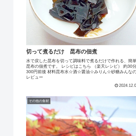
切って煮るだけ 昆布の佃煮
水で戻した昆布を切って調味料で煮るだけで作れる、簡
昆布の佃煮です。 レシピはこちら （楽天レシピ） 約30
300円前後 材料昆布水☆酒☆醤油☆みりん☆砂糖みんな
レビュー
2024.12.
その他の食材