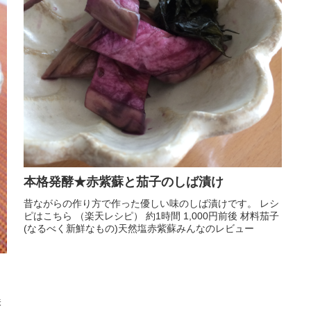
本格発酵★赤紫蘇と茄子のしば漬け
昔ながらの作り方で作った優しい味のしば漬けです。 レシ
ピはこちら （楽天レシピ） 約1時間 1,000円前後 材料茄子
(なるべく新鮮なもの)天然塩赤紫蘇みんなのレビュー
リ
味