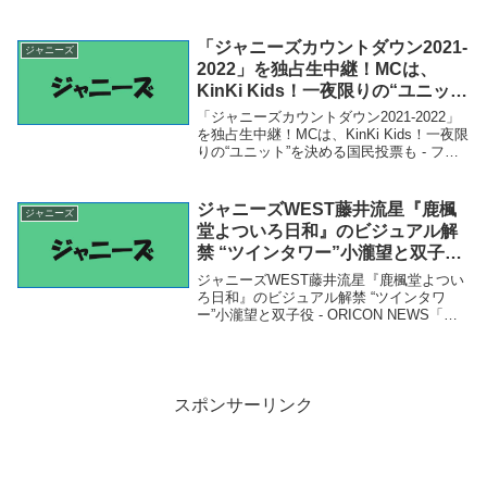
ナ感染 ジャニーズ、舞台は中止延長 - 東京
新聞 「なにわ男子」３人がコロナ感染 ジ
ャニーズ、舞台は中止延長東京新聞
「ジャニーズカウントダウン2021-
ジャニーズ
2022」を独占生中継！MCは、
KinKi Kids！一夜限りの“ユニッ
ト”を決める国民投票も – フジテレ
「ジャニーズカウントダウン2021-2022」
ビュー!!
を独占生中継！MCは、KinKi Kids！一夜限
りの“ユニット”を決める国民投票も - フジ
テレビュー!!「ジャニーズ」関連商品「ジ
ャニーズカウントダウン2021-2022」を独
占生中継！MC...
ジャニーズWEST藤井流星『鹿楓
ジャニーズ
堂よついろ日和』のビジュアル解
禁 “ツインタワー”小瀧望と双子役
– ORICON NEWS
ジャニーズWEST藤井流星『鹿楓堂よつい
ろ日和』のビジュアル解禁 “ツインタワ
ー”小瀧望と双子役 - ORICON NEWS「ジ
ャニーズ」関連商品ジャニーズWEST藤井
流星『鹿楓堂よついろ日和』のビジュアル
解禁 “ツインタワー”小瀧望と双子...
スポンサーリンク