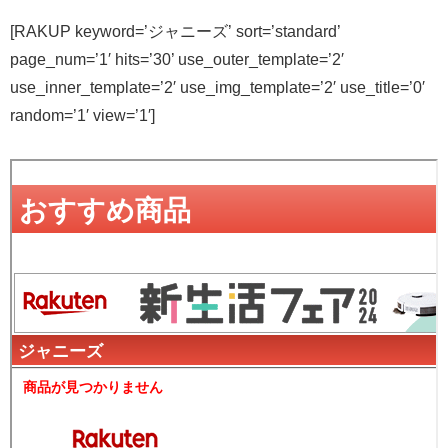
[RAKUP keyword=’ジャニーズ’ sort=’standard’
page_num=’1′ hits=’30’ use_outer_template=’2′
use_inner_template=’2′ use_img_template=’2′ use_title=’0′
random=’1′ view=’1′]