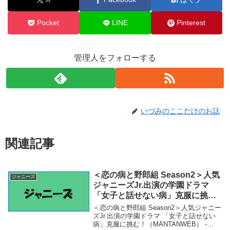
Pocket
LINE
Pinterest
管理人をフォローする
いづみのここだけのお話
関連記事
＜恋の病と野郎組 Season2＞人気
ジャニーズ
ジャニーズJr.出演の学園ドラマ
「女子と話せない病」克服に挑
む！（MANTANWEB） – Yahoo!
＜恋の病と野郎組 Season2＞人気ジャニー
ニュース – Yahoo!ニュース
ズJr.出演の学園ドラマ 「女子と話せない
病」克服に挑む！（MANTANWEB） -