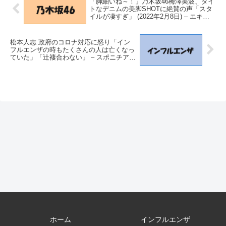
「脚細いね～！」乃木坂46梅澤美波、タイ
トなデニムの美脚SHOTに絶賛の声「スタ
イルが凄すぎ」 (2022年2月8日) – エキサ
イトニュース
松本人志 政府のコロナ対応に怒り「イン
フルエンザの時もたくさんの人は亡くなっ
ていた」「辻褄合わない」 – スポニチアネ
ックス Sponichi Annex
ホーム
インフルエンザ