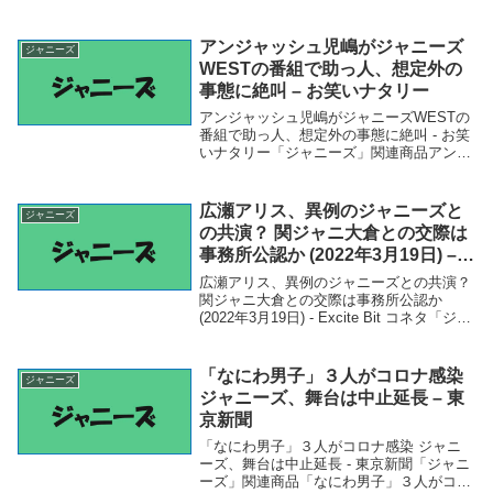
Yahoo!ニュース - Yahoo!ニュース「ジャニ
ーズ」関連商品＜恋の病と野郎組 Season2
＞人気ジ...
アンジャッシュ児嶋がジャニーズ
ジャニーズ
WESTの番組で助っ人、想定外の
事態に絶叫 – お笑いナタリー
アンジャッシュ児嶋がジャニーズWESTの
番組で助っ人、想定外の事態に絶叫 - お笑
いナタリー「ジャニーズ」関連商品アンジ
ャッシュ児嶋がジャニーズWESTの番組で
助っ人、想定外の事態に絶叫 - お笑いナタ
リー アンジャッシュ児嶋がジャニーズW...
広瀬アリス、異例のジャニーズと
ジャニーズ
の共演？ 関ジャニ大倉との交際は
事務所公認か (2022年3月19日) –
Excite Bit コネタ
広瀬アリス、異例のジャニーズとの共演？
関ジャニ大倉との交際は事務所公認か
(2022年3月19日) - Excite Bit コネタ「ジャ
ニーズ」関連商品広瀬アリス、異例のジャ
ニーズとの共演？ 関ジャニ大倉との交際
は事務所公認か (202...
「なにわ男子」３人がコロナ感染
ジャニーズ
ジャニーズ、舞台は中止延長 – 東
京新聞
「なにわ男子」３人がコロナ感染 ジャニ
ーズ、舞台は中止延長 - 東京新聞「ジャニ
ーズ」関連商品「なにわ男子」３人がコロ