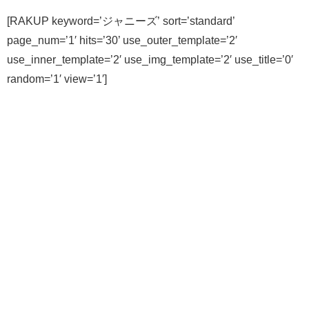
[RAKUP keyword=’ジャニーズ’ sort=’standard’
page_num=’1′ hits=’30’ use_outer_template=’2′
use_inner_template=’2′ use_img_template=’2′ use_title=’0′
random=’1′ view=’1′]