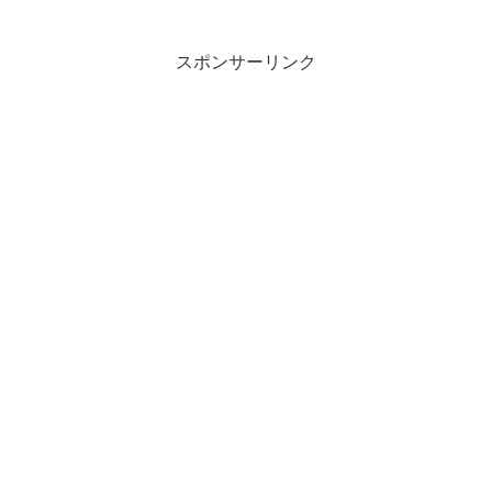
「運命的なオーディション」とは？ -
ORICON NEWS 中山優馬、ジャニーズ...
スポンサーリンク