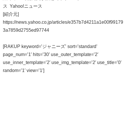
ス Yahoo!ニュース
[紹介元]
https://news.yahoo.co.jp/articles/e357b7d4211a1e00f99179
3a7859d2755ed97744
[RAKUP keyword=’ジャニーズ’ sort=’standard’
page_num=’1′ hits=’30’ use_outer_template=’2′
use_inner_template=’2′ use_img_template=’2′ use_title=’0′
random=’1′ view=’1′]