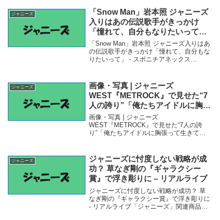
「Snow Man」岩本照 ジャニーズ
ジャニーズ
入りはあの伝説歌手がきっかけ
「憧れて、自分もなりたいって」
– スポニチアネックス Sponichi
「Snow Man」岩本照 ジャニーズ入りはあ
Annex
の伝説歌手がきっかけ「憧れて、自分もな
りたいって」 - スポニチアネックス
Sponichi Annex「ジャニーズ」関連商品
「Snow Man」岩本照 ジャニーズ入りはあ
の伝説歌手がきっかけ「...
画像・写真 | ジャニーズ
ジャニーズ
WEST『METROCK』で見せた“7
人の誇り”「俺たちアイドルに胸張
って生きてます！」 3枚目 –
画像・写真 | ジャニーズ
ORICON NEWS
WEST『METROCK』で見せた“7人の誇
り”「俺たちアイドルに胸張って生きてま
す！」 3枚目 - ORICON NEWS「ジャニー
ズ」関連商品画像・写真 | ジャニーズ
WEST『METROCK』で見せた“7人の...
ジャニーズに忖度しない戦略が成
ジャニーズ
功？ 草なぎ剛の『ギャラクシー
賞』で浮き彫りに – リアルライブ
ジャニーズに忖度しない戦略が成功？ 草
なぎ剛の『ギャラクシー賞』で浮き彫りに
- リアルライブ「ジャニーズ」関連商品ジ
ャニーズに忖度しない戦略が成功？ 草な