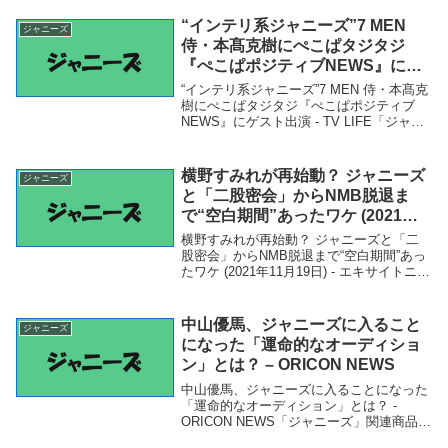
ぎ剛の『ギャラクシー賞』で浮き彫りに -
リアルライブ ジャニーズに忖度しない戦
“インテリ系ジャニーズ”7 MEN
ジャニーズ
略が...
侍・本髙克樹にぺこぱタジタジ
『ぺこぱポジティブNEWS』にゲ
スト出演 – TV LIFE
“インテリ系ジャニーズ”7 MEN 侍・本髙克
樹にぺこぱタジタジ『ぺこぱポジティブ
NEWS』にゲスト出演 - TV LIFE「ジャニ
ーズ」関連商品“インテリ系ジャニーズ”7
MEN 侍・本髙克樹にぺこぱタジタジ『ぺ
こぱポジティブNEWS』に...
横野すみれが再始動？ ジャニーズ
ジャニーズ
と「二股密会」からNMB脱退ま
で“空白期間”あったワケ (2021年
11月19日) – エキサイトニュース
横野すみれが再始動？ ジャニーズと「二
股密会」からNMB脱退まで“空白期間”あっ
たワケ (2021年11月19日) - エキサイトニュ
ース「ジャニーズ」関連商品横野すみれが
再始動？ ジャニーズと「二股密会」から
NMB脱退まで“空白期間”あっ...
中山優馬、ジャニーズに入ること
ジャニーズ
になった「運命的なオーディショ
ン」とは？ – ORICON NEWS
中山優馬、ジャニーズに入ることになった
「運命的なオーディション」とは？ -
ORICON NEWS「ジャニーズ」関連商品中
山優馬、ジャニーズに入ることになった