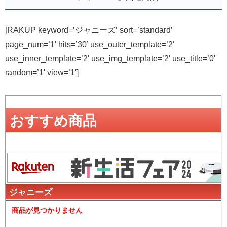
[RAKUP keyword=’ジャニーズ’ sort=’standard’
page_num=’1′ hits=’30’ use_outer_template=’2′
use_inner_template=’2′ use_img_template=’2′ use_title=’0′
random=’1′ view=’1′]