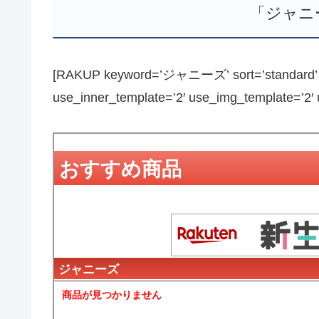
「ジャニ
[RAKUP keyword=’ジャニーズ’ sort=’standard’ pa
use_inner_template=’2′ use_img_template=’2′ us