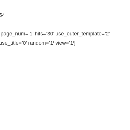
54
ge_num=’1′ hits=’30’ use_outer_template=’2′
e_title=’0′ random=’1′ view=’1′]