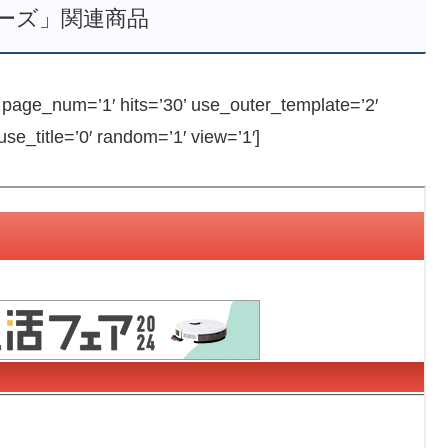
ーズ」関連商品
ge_num=’1′ hits=’30’ use_outer_template=’2′
e_title=’0′ random=’1′ view=’1′]