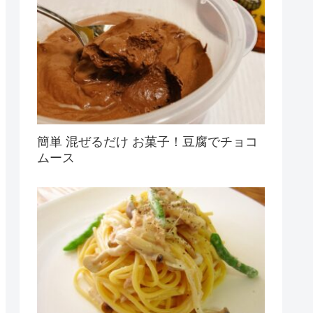
簡単 混ぜるだけ お菓子！豆腐でチョコ
ムース