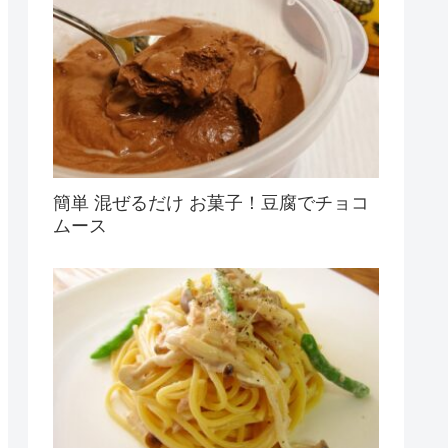
簡単 混ぜるだけ お菓子！豆腐でチョコ
ムース