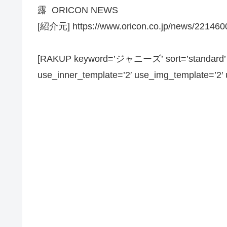
露 ORICON NEWS
[紹介元] https://www.oricon.co.jp/news/2214600/
[RAKUP keyword=’ジャニーズ’ sort=’standard’ pa
use_inner_template=’2′ use_img_template=’2′ us