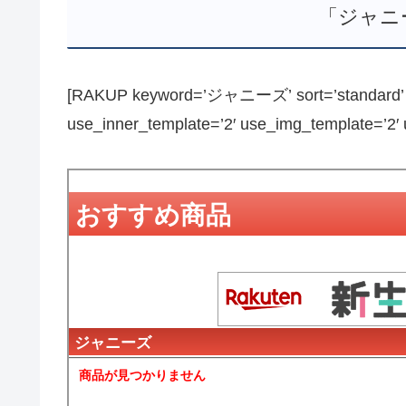
「ジャニ
[RAKUP keyword=’ジャニーズ’ sort=’standard’ pa
use_inner_template=’2′ use_img_template=’2′ us