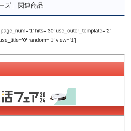
ーズ」関連商品
ge_num=’1′ hits=’30’ use_outer_template=’2′
e_title=’0′ random=’1′ view=’1′]