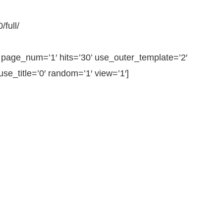
full/
ge_num=’1′ hits=’30’ use_outer_template=’2′
e_title=’0′ random=’1′ view=’1′]