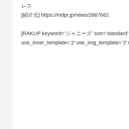
レス
[紹介元] https://mdpr.jp/news/2867662
[RAKUP keyword=’ジャニーズ’ sort=’standard’ pa
use_inner_template=’2′ use_img_template=’2′ us