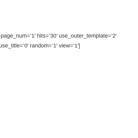
ge_num=’1′ hits=’30’ use_outer_template=’2′
e_title=’0′ random=’1′ view=’1′]