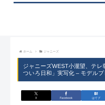
ホーム
ジャニーズ
ジャニーズWEST小瀧望、テレ
ついろ日和」実写化 – モデル
X
Facebook
はてブ