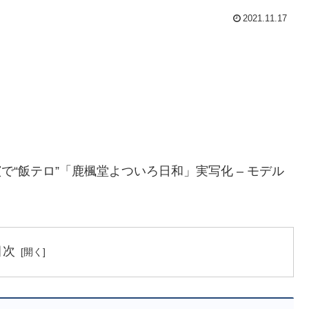
2021.11.17
で“飯テロ”「鹿楓堂よついろ日和」実写化 – モデル
目次