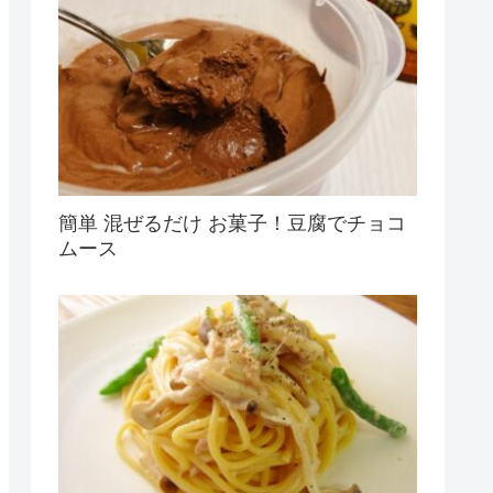
簡単 混ぜるだけ お菓子！豆腐でチョコ
ムース