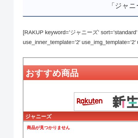
「ジャニ
[RAKUP keyword=’ジャニーズ’ sort=’standard’ pa
use_inner_template=’2′ use_img_template=’2′ us