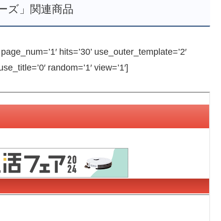
ーズ」関連商品
ge_num=’1′ hits=’30’ use_outer_template=’2′
e_title=’0′ random=’1′ view=’1′]