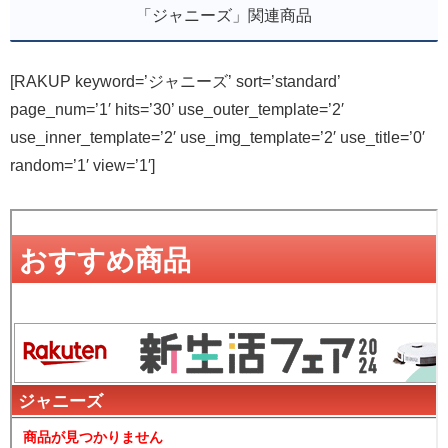
「ジャニーズ」関連商品
[RAKUP keyword=’ジャニーズ’ sort=’standard’
page_num=’1′ hits=’30’ use_outer_template=’2′
use_inner_template=’2′ use_img_template=’2′ use_title=’0′
random=’1′ view=’1′]