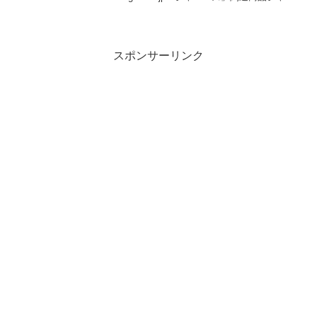
ズ、ベロベロでディープキス…バカでしょ
「本当に素行悪い」 - goo.ne.jp ジャニー
ズ、ベロベロでディープキス…バカ...
スポンサーリンク