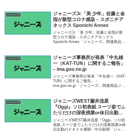
ジャニーズJr.「美 少年」佐藤と金
ジャニーズ
指が新型コロナ感染 – スポニチア
ネックス Sponichi Annex
ジャニーズJr.「美 少年」佐藤と金指が新
型コロナ感染 - スポニチアネックス
Sponichi Annex「ジャニーズ」関連商品ジ
ャニーズJr.「美 少年」佐藤と金指が新型
コロナ感染 - スポニチアネックス Sponichi
Annex ...
ジャニーズ事務所が発表「中丸雄
ジャニーズ
一（KAT-TUN）に関するご報告」
– ima.goo.ne.jp
ジャニーズ事務所が発表「中丸雄一（KAT-
TUN）に関するご報告」 -
ima.goo.ne.jp「ジャニーズ」関連商品ジャ
ニーズ事務所が発表「中丸雄一（KAT-
TUN）に関するご報告」 - ima.goo.ne.jp ジ
ャニーズ事務所が発...
ジャニーズWEST藤井流星
ジャニーズ
『Oggi』ソロ初表紙 スーツ姿でふ
たりだけの深夜残業or休日出勤の
ドキドキ展開 – 中日新聞
ジャニーズWEST藤井流星『Oggi』ソロ初
表紙 スーツ姿でふたりだけの深夜残業or休
日出勤のドキドキ展開 - 中日新聞「ジャニ