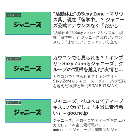
ーズ」関連商品ジャニーズWEST藤井流星
『Oggi』ソロ初表紙 スーツ姿でふたりだ
けの深夜残業or休日出勤のドキ...
“活動休止”のSexy Zone・マリウ
ジャニーズ
ス葉、現在「留学中」？ ジャニー
ズ公式アナウンスなく「おかし
い」とファンいら立ち – サイゾー
“活動休止”のSexy Zone・マリウス葉、現
ウーマン
在「留学中」？ ジャニーズ公式アナウン
スなく「おかしい」とファンいら立ち - サ
イゾーウーマン「ジャニーズ」関連商
品“活動休止”のSexy Zone・マリウス葉、
現在「留学中」？ ジャニーズ公...
カウコンでも見られる？！キンプ
ジャニーズ
リ・Sexy Zoneらジャニーズ、グ
ループの“垣根を越えた“友情と絆
（E-TALENTBANK） – Yahoo!ニ
カウコンでも見られる？！キンプリ・
ュース – Yahoo!ニュース
Sexy Zoneらジャニーズ、グループの“垣根
を越えた“友情と絆（E-TALENTBANK） -
Yahoo!ニュース - Yahoo!ニュース「ジャニ
ーズ」関連商品カウコンでも見られる？！
キンプリ・Se...
ジャニーズ、ベロベロでディープ
ジャニーズ
キス…バカでしょ「本当に素行悪
い」 – goo.ne.jp
ジャニーズ、ベロベロでディープキス…バ
カでしょ「本当に素行悪い」 -
goo.ne.jp「ジャニーズ」関連商品ジャニー