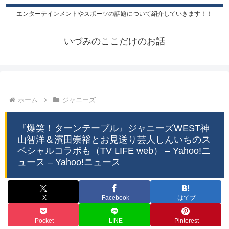
エンターテインメントやスポーツの話題について紹介していきます！！
いづみのここだけのお話
ホーム
ジャニーズ
『爆笑！ターンテーブル』ジャニーズWEST神
山智洋＆濱田崇裕とお見送り芸人しんいちのス
ペシャルコラボも（TV LIFE web） – Yahoo!ニ
ュース – Yahoo!ニュース
X
Facebook
はてブ
Pocket
LINE
Pinterest