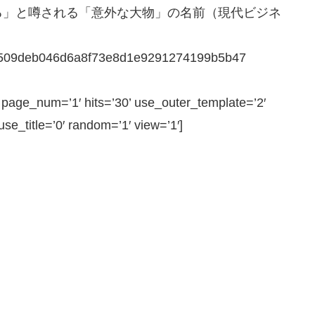
る」と噂される「意外な大物」の名前（現代ビジネ
a44509deb046d6a8f73e8d1e9291274199b5b47
ge_num=’1′ hits=’30’ use_outer_template=’2′
e_title=’0′ random=’1′ view=’1′]