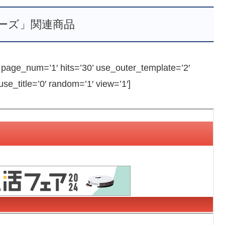
ーズ」関連商品
ge_num=’1′ hits=’30’ use_outer_template=’2′
e_title=’0′ random=’1′ view=’1′]