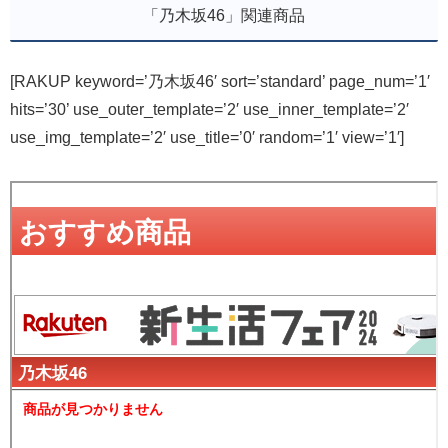
「乃木坂46」関連商品
[RAKUP keyword=’乃木坂46′ sort=’standard’ page_num=’1′
hits=’30’ use_outer_template=’2′ use_inner_template=’2′
use_img_template=’2′ use_title=’0′ random=’1′ view=’1′]