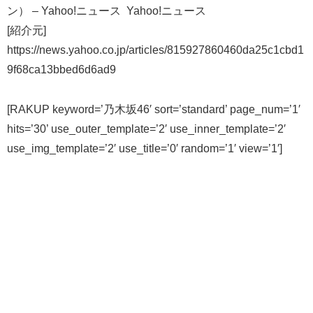
ン） – Yahoo!ニュース Yahoo!ニュース
[紹介元]
https://news.yahoo.co.jp/articles/815927860460da25c1cbd1
9f68ca13bbed6d6ad9
[RAKUP keyword=’乃木坂46′ sort=’standard’ page_num=’1′
hits=’30’ use_outer_template=’2′ use_inner_template=’2′
use_img_template=’2′ use_title=’0′ random=’1′ view=’1′]