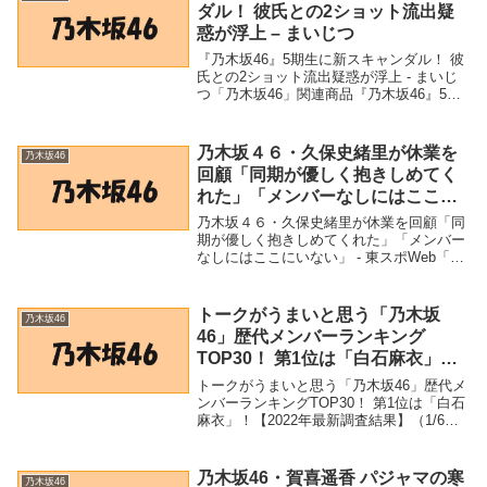
ダル！ 彼氏との2ショット流出疑
惑が浮上 – まいじつ
『乃木坂46』5期生に新スキャンダル！ 彼
氏との2ショット流出疑惑が浮上 - まいじ
つ「乃木坂46」関連商品『乃木坂46』5期
生に新スキャンダル！ 彼氏との2ショット
流出疑惑が浮上 - まいじつ 『乃木坂46』5
期生に新スキャンダル！ 彼氏...
乃木坂４６・久保史緒里が休業を
乃木坂46
回顧「同期が優しく抱きしめてく
れた」「メンバーなしにはここに
いない」 – 東スポWeb
乃木坂４６・久保史緒里が休業を回顧「同
期が優しく抱きしめてくれた」「メンバー
なしにはここにいない」 - 東スポWeb「乃
木坂46」関連商品乃木坂４６・久保史緒里
が休業を回顧「同期が優しく抱きしめてく
れた」「メンバーなしにはここにいない」
トークがうまいと思う「乃木坂
乃木坂46
-...
46」歴代メンバーランキング
TOP30！ 第1位は「白石麻衣」！
【2022年最新調査結果】（1/6） |
トークがうまいと思う「乃木坂46」歴代メ
ねとらぼ調査隊 – ねとらぼ
ンバーランキングTOP30！ 第1位は「白石
麻衣」！【2022年最新調査結果】（1/6） |
ねとらぼ調査隊 - ねとらぼ「乃木坂46」関
連商品トークがうまいと思う「乃木坂46」
歴代メンバーランキング...
乃木坂46・賀喜遥香 パジャマの寒
乃木坂46