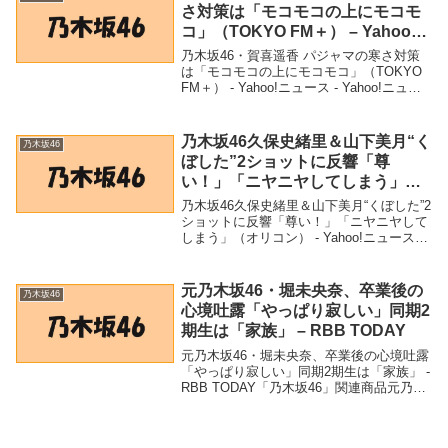
さ対策は「モコモコの上にモコモ
コ」（TOKYO FM＋） – Yahoo!
ニュース – Yahoo!ニュース
乃木坂46・賀喜遥香 パジャマの寒さ対策
は「モコモコの上にモコモコ」（TOKYO
FM＋） - Yahoo!ニュース - Yahoo!ニュー
ス「乃木坂46」関連商品乃木坂46・賀喜遥
香 パジャマの寒さ対策は「モコモコの上
にモコモコ」（TOK...
乃木坂46久保史緒里＆山下美月“く
乃木坂46
ぼした”2ショットに反響「尊
い！」「ニヤニヤしてしまう」
（オリコン） – Yahoo!ニュース –
乃木坂46久保史緒里＆山下美月“くぼした”2
Yahoo!ニュース
ショットに反響「尊い！」「ニヤニヤして
しまう」（オリコン） - Yahoo!ニュース -
Yahoo!ニュース「乃木坂46」関連商品乃木
坂46久保史緒里＆山下美月“くぼした”2ショ
ットに反響「尊い...
元乃木坂46・堀未央奈、卒業後の
乃木坂46
心境吐露「やっぱり寂しい」同期2
期生は「家族」 – RBB TODAY
元乃木坂46・堀未央奈、卒業後の心境吐露
「やっぱり寂しい」同期2期生は「家族」 -
RBB TODAY「乃木坂46」関連商品元乃木
坂46・堀未央奈、卒業後の心境吐露「やっ
ぱり寂しい」同期2期生は「家族」 - RBB
TODAY 元乃木坂46...