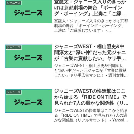
ENHYPENがジャニーズを公開...
室龍太：ジャニーズ入りのきっか
ジャニーズ
けは京都劇場の舞台 「ボーイン
グ・ボーイング」上演に「ご縁感
じています」 – MANTANWEB
室龍太：ジャニーズ入りのきっかけは京都
劇場の舞台 「ボーイング・ボーイング」
上演に「ご縁感じています」 -
MANTANWEB「ジャニーズ」関連商品室
龍太：ジャニーズ入りのきっかけは京都劇
場の舞台 「ボーイング・ボーイング」上
ジャニーズWEST・桐山照史&中
ジャニーズ
演に「ご縁感じ...
間淳太と“深い仲”だった元ジャニ
が「古巣に貢献したい」ヤリ手広
告マンに！ – 週刊女性PRIME
ジャニーズWEST・桐山照史&中間淳太
と“深い仲”だった元ジャニが「古巣に貢献
したい」ヤリ手広告マンに！ - 週刊女性
PRIME「ジャニーズ」関連商品ジャニーズ
WEST・桐山照史&中間淳太と“深い仲”だっ
た元ジャニが「古巣に貢献したい」ヤリ...
ジャニーズWESTの快進撃はここ
ジャニーズ
から始まる 『RIDE ON TIME』で
見られた7人の温かな関係性（リア
ルサウンド） – Yahoo!ニュース –
ジャニーズWESTの快進撃はここから始ま
Yahoo!ニュース
る 『RIDE ON TIME』で見られた7人の温
かな関係性（リアルサウンド） - Yahoo!ニ
ュース - Yahoo!ニュース「ジャニーズ」関
連商品ジャニーズWESTの快進撃はここか