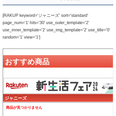
[RAKUP keyword=’ジャニーズ’ sort=’standard’
page_num=’1′ hits=’30’ use_outer_template=’2′
use_inner_template=’2′ use_img_template=’2′ use_title=’0′
random=’1′ view=’1′]