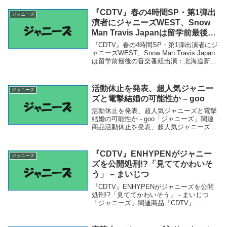
『CDTV』春の4時間SP・第1弾出
ジャニーズ
演者にジャニーズWEST、Snow
Man Travis Japanは留学前最後の
音楽番組出演：北海道新聞 どうし
『CDTV』春の4時間SP・第1弾出演者にジ
ん電子版 – 北海道新聞
ャニーズWEST、Snow Man Travis Japan
は留学前最後の音楽番組出演：北海道新聞
どうしん電子版 - 北海道新聞「ジャニー
ズ」関連商品『CDTV』春の4時間SP・第1
弾出演者にジ...
活動休止を発表、超人気ジャニー
ジャニーズ
ズと電撃結婚の可能性か – goo
活動休止を発表、超人気ジャニーズと電撃
結婚の可能性か - goo「ジャニーズ」関連
商品活動休止を発表、超人気ジャニーズと
電撃結婚の可能性か - goo 活動休止を発
表、超人気ジャニーズと電撃結婚の可能性
かgoo
『CDTV』ENHYPENがジャニー
ジャニーズ
ズを公開処刑!?「見ててかわいそ
う」 – まいじつ
『CDTV』ENHYPENがジャニーズを公開
処刑!?「見ててかわいそう」 - まいじつ
「ジャニーズ」関連商品『CDTV』
ENHYPENがジャニーズを公開処刑!?「見
ててかわいそう」 - まいじつ 『CDTV』