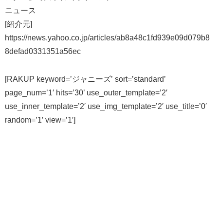
ニュース
[紹介元]
https://news.yahoo.co.jp/articles/ab8a48c1fd939e09d079b8
8defad0331351a56ec
[RAKUP keyword=’ジャニーズ’ sort=’standard’
page_num=’1′ hits=’30’ use_outer_template=’2′
use_inner_template=’2′ use_img_template=’2′ use_title=’0′
random=’1′ view=’1′]