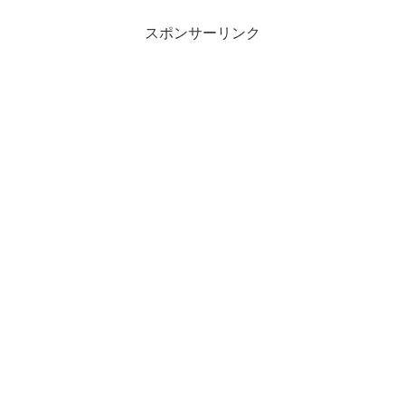
ら始まる 『R...
スポンサーリンク