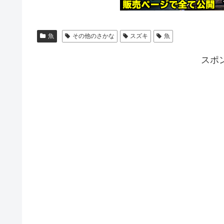
魚
その他のさかな
スズキ
魚
スポ