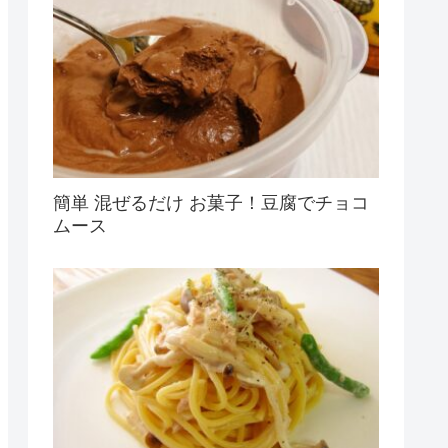
簡単 混ぜるだけ お菓子！豆腐でチョコ
ムース