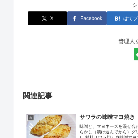
シ
X
Facebook
はてブ
管理人
関連記事
サワラの味噌マヨ焼き
魚
味噌と、マヨネーズを混ぜ合
らかし（漬け込んでから）グリ
し 材料サワラ切り身味噌マ