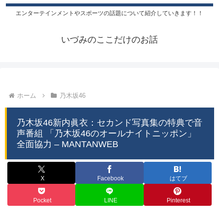
エンターテインメントやスポーツの話題について紹介していきます！！
いづみのここだけのお話
ホーム
乃木坂46
乃木坂46新内眞衣：セカンド写真集の特典で音
声番組 「乃木坂46のオールナイトニッポン」
全面協力 – MANTANWEB
X
Facebook
はてブ
Pocket
LINE
Pinterest