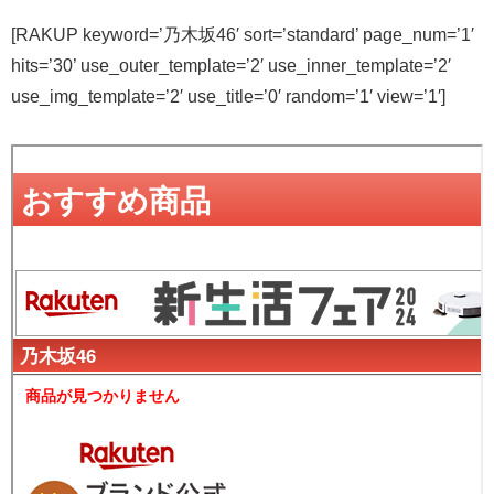
[RAKUP keyword=’乃木坂46′ sort=’standard’ page_num=’1′
hits=’30’ use_outer_template=’2′ use_inner_template=’2′
use_img_template=’2′ use_title=’0′ random=’1′ view=’1′]