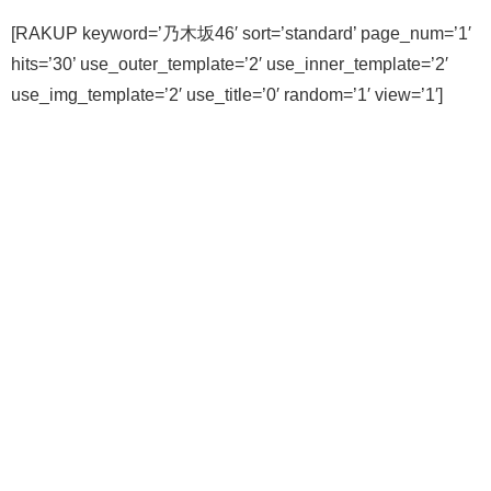
[RAKUP keyword=’乃木坂46′ sort=’standard’ page_num=’1′
hits=’30’ use_outer_template=’2′ use_inner_template=’2′
use_img_template=’2′ use_title=’0′ random=’1′ view=’1′]