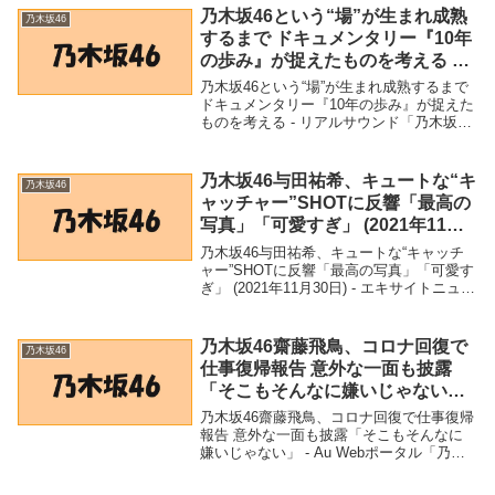
橋沙耶香、帰省エピソード明かす ...
乃木坂46という“場”が生まれ成熟
乃木坂46
するまで ドキュメンタリー『10年
の歩み』が捉えたものを考える –
リアルサウンド
乃木坂46という“場”が生まれ成熟するまで
ドキュメンタリー『10年の歩み』が捉えた
ものを考える - リアルサウンド「乃木坂
46」関連商品乃木坂46という“場”が生まれ
成熟するまで ドキュメンタリー『10年の
歩み』が捉えたものを考える - ...
乃木坂46与田祐希、キュートな“キ
乃木坂46
ャッチャー”SHOTに反響「最高の
写真」「可愛すぎ」 (2021年11月
30日) – エキサイトニュース
乃木坂46与田祐希、キュートな“キャッチ
ャー”SHOTに反響「最高の写真」「可愛す
ぎ」 (2021年11月30日) - エキサイトニュー
ス「乃木坂46」関連商品乃木坂46与田祐
希、キュートな“キャッチャー”SHOTに反
響「最高の写真」「可愛...
乃木坂46齋藤飛鳥、コロナ回復で
乃木坂46
仕事復帰報告 意外な一面も披露
「そこもそんなに嫌いじゃない」
– Au Webポータル
乃木坂46齋藤飛鳥、コロナ回復で仕事復帰
報告 意外な一面も披露「そこもそんなに
嫌いじゃない」 - Au Webポータル「乃木
坂46」関連商品乃木坂46齋藤飛鳥、コロナ
回復で仕事復帰報告 意外な一面も披露