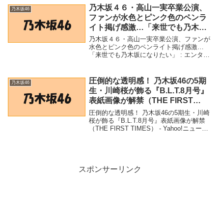
「そこもそんなに嫌いじゃない」 - A...
乃木坂４６・高山一実卒業公演、
乃木坂46
ファンが水色とピンク色のペンラ
イト掲げ感激…「来世でも乃木坂
になりたい」 : エンタメ報知 : エン
乃木坂４６・高山一実卒業公演、ファンが
タメ・文化 : ニュース – 読売新聞
水色とピンク色のペンライト掲げ感激…
「来世でも乃木坂になりたい」 : エンタメ
報知 : エンタメ・文化 : ニュース - 読売新
聞「乃木坂46」関連商品乃木坂４６・高山
一実卒業公演、ファンが水色とピンク...
圧倒的な透明感！ 乃木坂46の5期
乃木坂46
生・川崎桜が飾る『B.L.T.8月号』
表紙画像が解禁（THE FIRST
TIMES） – Yahoo!ニュース –
圧倒的な透明感！ 乃木坂46の5期生・川崎
Yahoo!ニュース
桜が飾る『B.L.T.8月号』表紙画像が解禁
（THE FIRST TIMES） - Yahoo!ニュース
- Yahoo!ニュース「乃木坂46」関連商品圧
倒的な透明感！ 乃木坂46の5期生・川崎桜
が...
スポンサーリンク