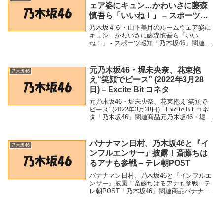
ェア姿にキュン…かわいさに藤森
慎吾ら「いいね！」 – スポーツ報
知
乃木坂４６・山下美月のルームウェア姿に
キュン…かわいさに藤森慎吾ら「いい
ね！」 - スポーツ報知「乃木坂46」関連商
品乃木坂４６・山下美月のルームウェア姿
にキュン…かわいさに藤森慎吾ら「いい
ね！」 - スポーツ報知 乃木坂４６・山下美
元乃木坂46・堀未央奈、花束抱
乃木坂46
月のル...
え“笑顔でピース” (2022年3月28
日) – Excite Bit コネタ
元乃木坂46・堀未央奈、花束抱え“笑顔で
ピース” (2022年3月28日) - Excite Bit コネ
タ「乃木坂46」関連商品元乃木坂46・堀未
央奈、花束抱え“笑顔でピース” (2022年3月
28日) - Excite Bit コネタ ...
バナナマン日村、乃木坂46と『イ
乃木坂46
ンフルエンサー』披露！斎藤ちは
るアナも参戦 – テレ朝POST
バナナマン日村、乃木坂46と『インフルエ
ンサー』披露！斎藤ちはるアナも参戦 - テ
レ朝POST「乃木坂46」関連商品バナナマ
ン日村、乃木坂46と『インフルエンサー』
披露！斎藤ちはるアナも参戦 - テレ朝
POST バナナマン日村、乃木坂46と...