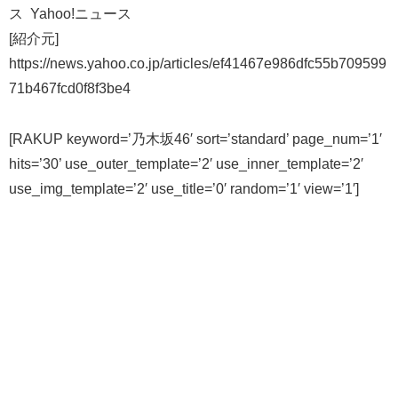
ス Yahoo!ニュース
[紹介元]
https://news.yahoo.co.jp/articles/ef41467e986dfc55b709599
71b467fcd0f8f3be4
[RAKUP keyword=’乃木坂46′ sort=’standard’ page_num=’1′
hits=’30’ use_outer_template=’2′ use_inner_template=’2′
use_img_template=’2′ use_title=’0′ random=’1′ view=’1′]