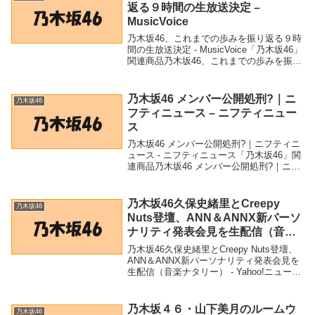
返る９時間の生放送決定 –
MusicVoice
乃木坂46、これまでの歩みを振り返る９時
間の生放送決定 - MusicVoice「乃木坂46」
関連商品乃木坂46、これまでの歩みを振り
返る９時間の生放送決定 - MusicVoice 乃
木坂46、これまでの歩みを振り返る９時間
の生放送決定M...
乃木坂46 メンバー公開処刑?｜ニ
乃木坂46
フティニュース – ニフティニュー
ス
乃木坂46 メンバー公開処刑?｜ニフティニ
ュース - ニフティニュース「乃木坂46」関
連商品乃木坂46 メンバー公開処刑?｜ニフ
ティニュース - ニフティニュース 乃木坂
46 メンバー公開処刑?｜ニフティニュース
ニフティニュース
乃木坂46久保史緒里とCreepy
乃木坂46
Nuts登壇、ANN＆ANNX新パーソ
ナリティ発表会見を生配信（音楽
ナタリー） – Yahoo!ニュース –
乃木坂46久保史緒里とCreepy Nuts登壇、
Yahoo!ニュース
ANN＆ANNX新パーソナリティ発表会見を
生配信（音楽ナタリー） - Yahoo!ニュース
- Yahoo!ニュース「乃木坂46」関連商品乃
木坂46久保史緒里とCreepy Nuts登壇、A...
乃木坂４６・山下美月のルームウ
乃木坂46