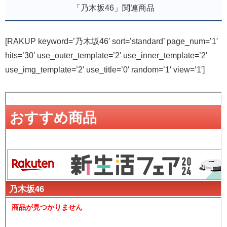
「乃木坂46」関連商品
[RAKUP keyword=’乃木坂46′ sort=’standard’ page_num=’1′
hits=’30’ use_outer_template=’2′ use_inner_template=’2′
use_img_template=’2′ use_title=’0′ random=’1′ view=’1′]