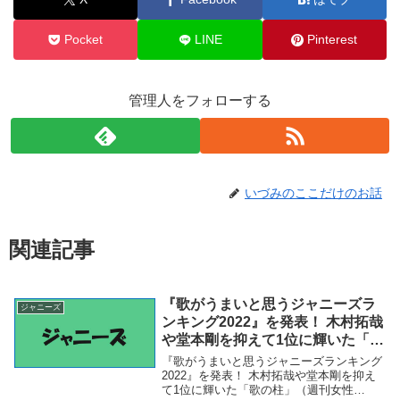
Pocket
LINE
Pinterest
管理人をフォローする
いづみのここだけのお話
関連記事
『歌がうまいと思うジャニーズラ
ジャニーズ
ンキング2022』を発表！ 木村拓哉
や堂本剛を抑えて1位に輝いた「歌
の柱」（週刊女性PRIME） –
『歌がうまいと思うジャニーズランキング
Yahoo!ニュース – Yahoo!ニュー
2022』を発表！ 木村拓哉や堂本剛を抑え
て1位に輝いた「歌の柱」（週刊女性
ス