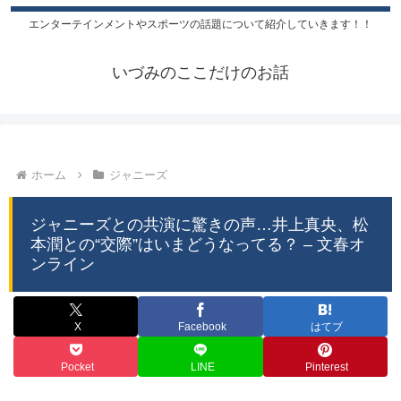
エンターテインメントやスポーツの話題について紹介していきます！！
いづみのここだけのお話
ホーム
ジャニーズ
ジャニーズとの共演に驚きの声…井上真央、松
本潤との“交際”はいまどうなってる？ – 文春オ
ンライン
X
Facebook
はてブ
Pocket
LINE
Pinterest