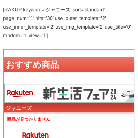
[RAKUP keyword=’ジャニーズ’ sort=’standard’
page_num=’1′ hits=’30’ use_outer_template=’2′
use_inner_template=’2′ use_img_template=’2′ use_title=’0′
random=’1′ view=’1′]