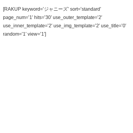
[RAKUP keyword=’ジャニーズ’ sort=’standard’
page_num=’1′ hits=’30’ use_outer_template=’2′
use_inner_template=’2′ use_img_template=’2′ use_title=’0′
random=’1′ view=’1′]