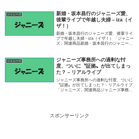
ュー - リアルサウンド「ジャニーズ」関連
商品菅田将暉、FANTASTICS、ジャニーズ
WEST、Pe...
新婚・坂本昌行のジャニーズ愛、
ジャニーズ
後輩ライブで年越し夫婦 – iza（イ
ザ！）
新婚・坂本昌行のジャニーズ愛、後輩ライ
ブで年越し夫婦 - iza（イザ！）「ジャニー
ズ」関連商品新婚・坂本昌行のジャニーズ
愛、後輩ライブで年越し夫婦 - iza（イ
ザ！） 新婚・坂本昌行のジャニーズ愛、
後輩ライブで年越し夫婦iza（イザ！）
ジャニーズ事務所への過剰な忖
ジャニーズ
度、ついに〝証拠〟が出てしまっ
た？ – リアルライブ
ジャニーズ事務所への過剰な忖度、ついに
〝証拠〟が出てしまった？ - リアルライブ
「ジャニーズ」関連商品ジャニーズ事務所
への過剰な忖度、ついに〝証拠〟が出てし
まった？ - リアルライブ ジャニーズ事務所
への過剰な忖度、ついに〝証拠〟が出てし
ま...
スポンサーリンク