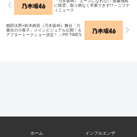
『乃木坂46』“エースになれない”齋藤飛鳥
に暗雲…取り柄なく卒業できず!? – ニフテ
ィニュース
鶴田法男×鈴木絢音（乃木坂46）舞台「六
番目の小夜子」メインビジュアル公開！＆
アフタートークショー決定！ – PR TIMES
ホーム
インフルエンザ