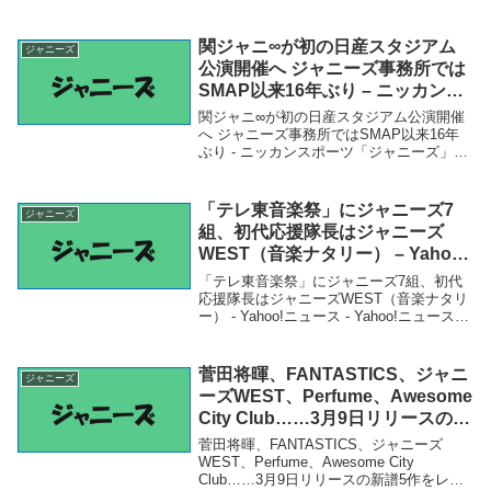
PRIME） - Yahoo!ニュース - Yahoo!ニュー
ス「ジャニーズ」関連商品『歌がうまいと
思うジャニーズランキング2...
関ジャニ∞が初の日産スタジアム
ジャニーズ
公演開催へ ジャニーズ事務所では
SMAP以来16年ぶり – ニッカンス
ポーツ
関ジャニ∞が初の日産スタジアム公演開催
へ ジャニーズ事務所ではSMAP以来16年
ぶり - ニッカンスポーツ「ジャニーズ」関
連商品関ジャニ∞が初の日産スタジアム公
演開催へ ジャニーズ事務所ではSMAP以来
16年ぶり - ニッカンスポーツ 関ジ...
「テレ東音楽祭」にジャニーズ7
ジャニーズ
組、初代応援隊長はジャニーズ
WEST（音楽ナタリー） – Yahoo!
ニュース – Yahoo!ニュース
「テレ東音楽祭」にジャニーズ7組、初代
応援隊長はジャニーズWEST（音楽ナタリ
ー） - Yahoo!ニュース - Yahoo!ニュース
「ジャニーズ」関連商品「テレ東音楽祭」
にジャニーズ7組、初代応援隊長はジャニ
ーズWEST（音楽ナタリー） ...
菅田将暉、FANTASTICS、ジャニ
ジャニーズ
ーズWEST、Perfume、Awesome
City Club……3月9日リリースの新
譜5作をレビュー – リアルサウンド
菅田将暉、FANTASTICS、ジャニーズ
WEST、Perfume、Awesome City
Club……3月9日リリースの新譜5作をレビ