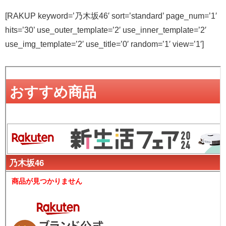
[RAKUP keyword=’乃木坂46′ sort=’standard’ page_num=’1′
hits=’30’ use_outer_template=’2′ use_inner_template=’2′
use_img_template=’2′ use_title=’0′ random=’1′ view=’1′]