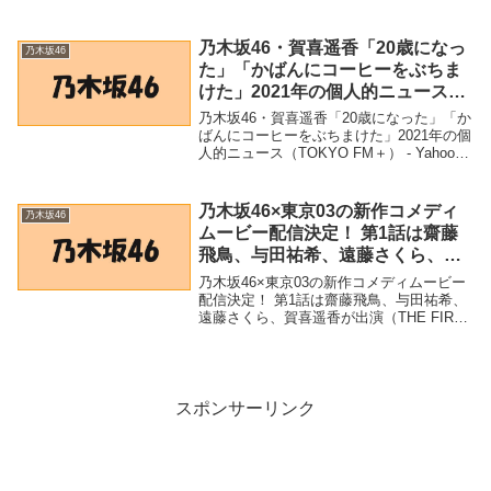
46」関連商品乃木坂46の5期生は一ノ瀬美
空、井上和、菅原咲月が人気？ 早くも差
がついたワケ ｜日刊サイゾー - 日刊サ...
乃木坂46・賀喜遥香「20歳になっ
乃木坂46
た」「かばんにコーヒーをぶちま
けた」2021年の個人的ニュース
（TOKYO FM＋） – Yahoo!ニュ
乃木坂46・賀喜遥香「20歳になった」「か
ース – Yahoo!ニュース
ばんにコーヒーをぶちまけた」2021年の個
人的ニュース（TOKYO FM＋） - Yahoo!
ニュース - Yahoo!ニュース「乃木坂46」関
連商品乃木坂46・賀喜遥香「20歳になっ
た」「かばんに...
乃木坂46×東京03の新作コメディ
乃木坂46
ムービー配信決定！ 第1話は齋藤
飛鳥、与田祐希、遠藤さくら、賀
喜遥香が出演（THE FIRST
乃木坂46×東京03の新作コメディムービー
TIMES） – Yahoo!ニュース –
配信決定！ 第1話は齋藤飛鳥、与田祐希、
遠藤さくら、賀喜遥香が出演（THE FIRST
Yahoo!ニュース
TIMES） - Yahoo!ニュース - Yahoo!ニュー
ス「乃木坂46」関連商品乃木坂46×東京03
の新...
スポンサーリンク