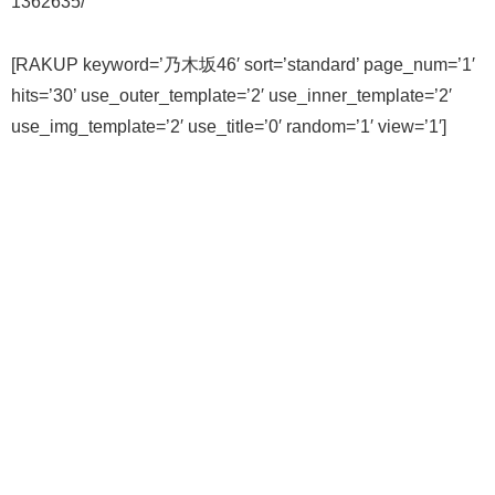
1362635/
[RAKUP keyword=’乃木坂46′ sort=’standard’ page_num=’1′
hits=’30’ use_outer_template=’2′ use_inner_template=’2′
use_img_template=’2′ use_title=’0′ random=’1′ view=’1′]