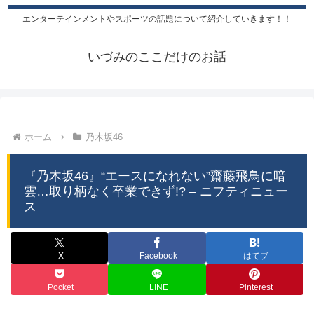
エンターテインメントやスポーツの話題について紹介していきます！！
いづみのここだけのお話
ホーム
乃木坂46
『乃木坂46』“エースになれない”齋藤飛鳥に暗
雲…取り柄なく卒業できず!? – ニフティニュー
ス
X
Facebook
はてブ
Pocket
LINE
Pinterest