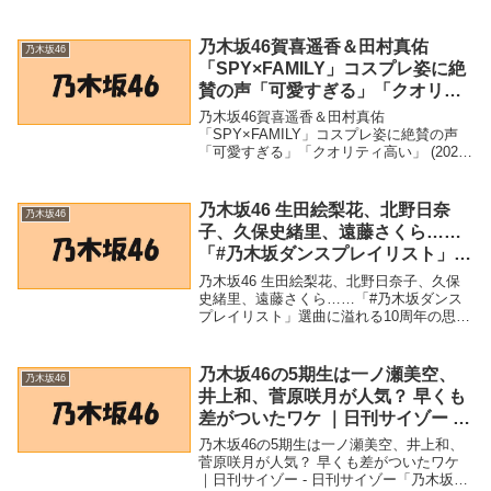
連商品乃木坂46・遠藤さくら、“ひょっこ
り”ショット公開 「こんな可愛く出てきた
ら、ドキドキ」 - クランクイン！ ...
乃木坂46賀喜遥香＆田村真佑
乃木坂46
「SPY×FAMILY」コスプレ姿に絶
賛の声「可愛すぎる」「クオリテ
ィ高い」 (2022年6月14日) –
乃木坂46賀喜遥香＆田村真佑
Excite Bit コネタ
「SPY×FAMILY」コスプレ姿に絶賛の声
「可愛すぎる」「クオリティ高い」 (2022
年6月14日) - Excite Bit コネタ「乃木坂
46」関連商品乃木坂46賀喜遥香＆田村真佑
「SPY×FAMILY」コ...
乃木坂46 生田絵梨花、北野日奈
乃木坂46
子、久保史緒里、遠藤さくら……
「#乃木坂ダンスプレイリスト」選
曲に溢れる10周年の思い出 – リア
乃木坂46 生田絵梨花、北野日奈子、久保
ルサウンド
史緒里、遠藤さくら……「#乃木坂ダンス
プレイリスト」選曲に溢れる10周年の思い
出 - リアルサウンド「乃木坂46」関連商品
乃木坂46 生田絵梨花、北野日奈子、久保
史緒里、遠藤さくら……「#乃木坂ダン
乃木坂46の5期生は一ノ瀬美空、
乃木坂46
ス...
井上和、菅原咲月が人気？ 早くも
差がついたワケ ｜日刊サイゾー –
日刊サイゾー
乃木坂46の5期生は一ノ瀬美空、井上和、
菅原咲月が人気？ 早くも差がついたワケ
｜日刊サイゾー - 日刊サイゾー「乃木坂