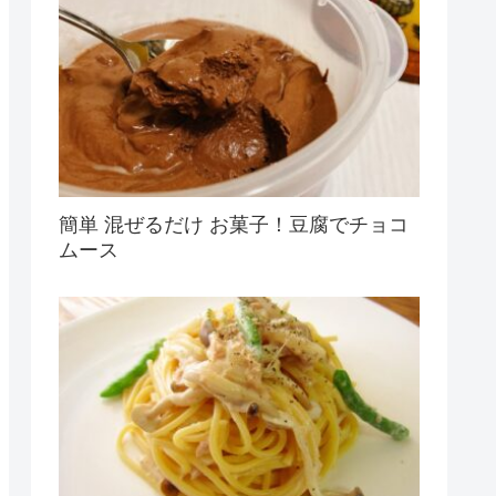
簡単 混ぜるだけ お菓子！豆腐でチョコ
ムース