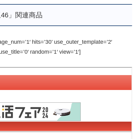
46」関連商品
e_num=’1′ hits=’30’ use_outer_template=’2′
e_title=’0′ random=’1′ view=’1′]