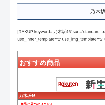
「乃木坂
[RAKUP keyword=’乃木坂46′ sort=’standard’ pag
use_inner_template=’2′ use_img_template=’2′ us