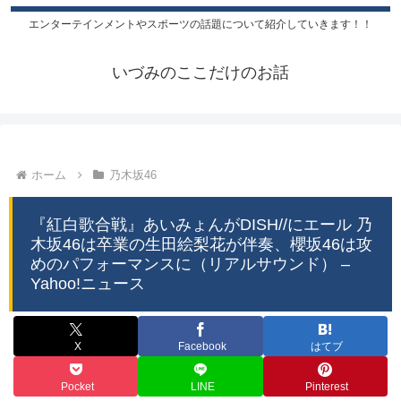
エンターテインメントやスポーツの話題について紹介していきます！！
いづみのここだけのお話
ホーム
乃木坂46
『紅白歌合戦』あいみょんがDISH//にエール 乃
木坂46は卒業の生田絵梨花が伴奏、櫻坂46は攻
めのパフォーマンスに（リアルサウンド） –
Yahoo!ニュース
X
Facebook
はてブ
Pocket
LINE
Pinterest