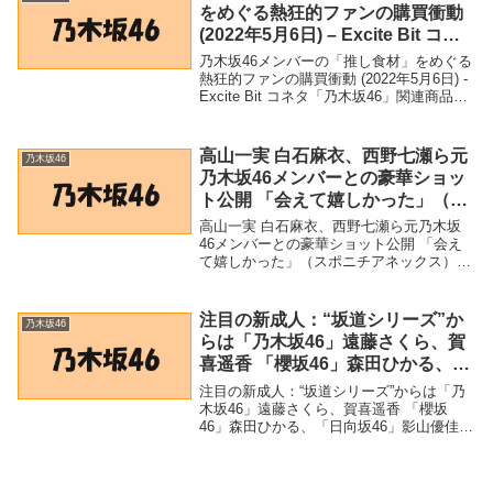
をめぐる熱狂的ファンの購買衝動
(2022年5月6日) – Excite Bit コネ
タ
乃木坂46メンバーの「推し食材」をめぐる
熱狂的ファンの購買衝動 (2022年5月6日) -
Excite Bit コネタ「乃木坂46」関連商品乃
木坂46メンバーの「推し食材」をめぐる熱
狂的ファンの購買衝動 (2022年5月6日) -
Exc...
高山一実 白石麻衣、西野七瀬ら元
乃木坂46
乃木坂46メンバーとの豪華ショッ
ト公開 「会えて嬉しかった」（ス
ポニチアネックス） – Yahoo!ニュ
高山一実 白石麻衣、西野七瀬ら元乃木坂
ース – Yahoo!ニュース
46メンバーとの豪華ショット公開 「会え
て嬉しかった」（スポニチアネックス） -
Yahoo!ニュース - Yahoo!ニュース「乃木坂
46」関連商品高山一実 白石麻衣、西野七
瀬ら元乃木坂46メンバーと...
注目の新成人：“坂道シリーズ”か
乃木坂46
らは「乃木坂46」遠藤さくら、賀
喜遥香 「櫻坂46」森田ひかる、
「日向坂46」影山優佳も –
注目の新成人：“坂道シリーズ”からは「乃
MANTANWEB
木坂46」遠藤さくら、賀喜遥香 「櫻坂
46」森田ひかる、「日向坂46」影山優佳も
- MANTANWEB「乃木坂46」関連商品注目
の新成人：“坂道シリーズ”からは「乃木坂
46」遠藤さくら、賀喜遥香 「...