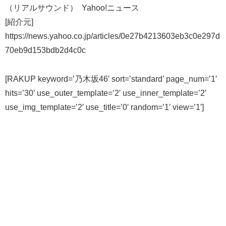
（リアルサウンド） Yahoo!ニュース
[紹介元]
https://news.yahoo.co.jp/articles/0e27b4213603eb3c0e297d
70eb9d153bdb2d4c0c
[RAKUP keyword=’乃木坂46′ sort=’standard’ page_num=’1′
hits=’30’ use_outer_template=’2′ use_inner_template=’2′
use_img_template=’2′ use_title=’0′ random=’1′ view=’1′]