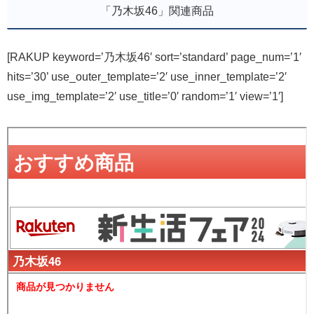
「乃木坂46」関連商品
[RAKUP keyword=’乃木坂46′ sort=’standard’ page_num=’1′
hits=’30’ use_outer_template=’2′ use_inner_template=’2′
use_img_template=’2′ use_title=’0′ random=’1′ view=’1′]