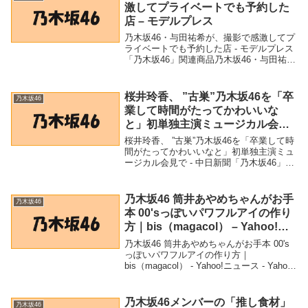
激してプライベートでも予約した
店 – モデルプレス
乃木坂46・与田祐希が、撮影で感激してプ
ライベートでも予約した店 - モデルプレス
「乃木坂46」関連商品乃木坂46・与田祐希
が、撮影で感激してプライベートでも予約
した店 - モデルプレス 乃木坂46・与田祐
希が、撮影で感激してプライベートで...
桜井玲香、 ”古巣”乃木坂46を「卒
乃木坂46
業して時間がたってかわいいな
と」初単独主演ミュージカル会見
で – 中日新聞
桜井玲香、 ”古巣”乃木坂46を「卒業して時
間がたってかわいいなと」初単独主演ミュ
ージカル会見で - 中日新聞「乃木坂46」関
連商品桜井玲香、 ”古巣”乃木坂46を「卒業
して時間がたってかわいいなと」初単独主
演ミュージカル会見で - 中日新...
乃木坂46 筒井あやめちゃんがお手
乃木坂46
本 00'sっぽいパワフルアイの作り
方｜bis（magacol） – Yahoo!ニ
ュース – Yahoo!ニュース
乃木坂46 筒井あやめちゃんがお手本 00's
っぽいパワフルアイの作り方｜
bis（magacol） - Yahoo!ニュース - Yahoo!
ニュース「乃木坂46」関連商品乃木坂46
筒井あやめちゃんがお手本 00'sっぽいパワ
フルアイの作...
乃木坂46メンバーの「推し食材」
乃木坂46