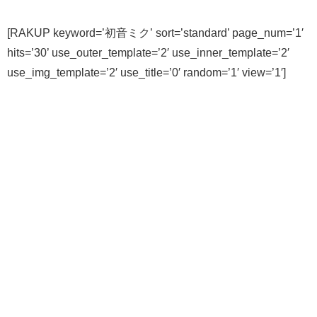
[RAKUP keyword=’初音ミク’ sort=’standard’ page_num=’1′
hits=’30’ use_outer_template=’2′ use_inner_template=’2′
use_img_template=’2′ use_title=’0′ random=’1′ view=’1′]