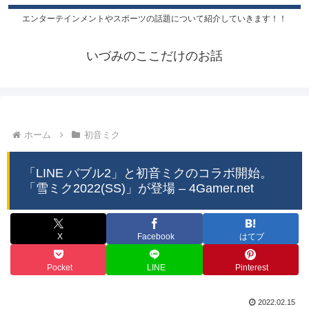
エンターテインメントやスポーツの話題について紹介していきます！！
いづみのここだけのお話
ホーム
初音ミク
「LINE バブル2」と初音ミクのコラボ開始。
「雪ミク2022(SS)」が登場 – 4Gamer.net
X
Facebook
はてブ
Pocket
LINE
Pinterest
2022.02.15