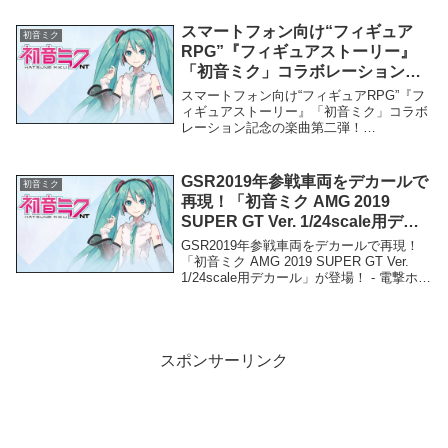
で！初音ミクGTプロジェクトの誕生スト
ーリー（くるくら） - Yah...
スマートフォン向け“フィギュア
初音ミク
RPG”『フィギュアストーリー』
「初音ミク」コラボレーション記
念の楽曲第二弾！sasakure.UK氏
スマートフォン向け“フィギュアRPG”『フ
による書き下ろし楽曲を公開 – PR
ィギュアストーリー』「初音ミク」コラボ
レーション記念の楽曲第二弾！
TIMES
sasakure.UK氏による書き下ろし楽曲を公
開 - PR TIMES「初音ミク」関連商品スマ
ートフォン向け“フィギュアRPG”『...
GSR2019年参戦車両をデカールで
初音ミク
再現！「初音ミク AMG 2019
SUPER GT Ver. 1/24scale用デカ
ール」が登場！ – 電撃ホビーウェ
GSR2019年参戦車両をデカールで再現！
ブ
「初音ミク AMG 2019 SUPER GT Ver.
1/24scale用デカール」が登場！ - 電撃ホビ
ーウェブ「初音ミク」関連商品GSR2019
年参戦車両をデカールで再現！「初音ミク
AMG...
スポンサーリンク