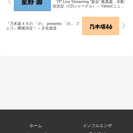
「YP Live Streaming “宴会” 鳳凰篇」生配
信決定（CDジャーナル） – Yahoo!ニュー
ス – Yahoo!ニュース
『乃木坂４６の 「の」 presents 「の」 フ
ェス』開催決定！ – 文化放送
ホーム
インフルエンザ