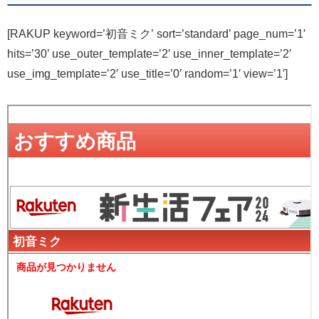
[RAKUP keyword=’初音ミク’ sort=’standard’ page_num=’1′
hits=’30’ use_outer_template=’2′ use_inner_template=’2′
use_img_template=’2′ use_title=’0′ random=’1′ view=’1′]