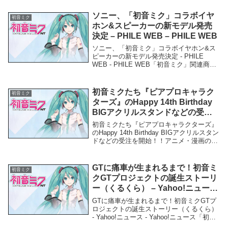
ク、先端技術でストリートカルチャーと融
合！新次元ライブイベン...
ソニー、「初音ミク」コラボイヤ
初音ミク
ホン&スピーカーの新モデル発売
決定 – PHILE WEB – PHILE WEB
ソニー、「初音ミク」コラボイヤホン&ス
ピーカーの新モデル発売決定 - PHILE
WEB - PHILE WEB「初音ミク」関連商品
ソニー、「初音ミク」コラボイヤホン&ス
ピーカーの新モデル発売決定 - PHILE
WEB - PHILE W...
初音ミクたち『ピアプロキャラク
初音ミク
ターズ』のHappy 14th Birthday
BIGアクリルスタンドなどの受注
を開始！！アニメ・漫画のオリジ
初音ミクたち『ピアプロキャラクターズ』
ナルグッズを販売する
のHappy 14th Birthday BIGアクリルスタン
ドなどの受注を開始！！アニメ・漫画のオ
「AMNIBUS」にて – PR TIMES
リジナルグッズを販売する「AMNIBUS」
にて - PR TIMES「初音ミク」関連商品初
音ミクたち『...
GTに痛車が生まれるまで！初音ミ
初音ミク
クGTプロジェクトの誕生ストーリ
ー（くるくら） – Yahoo!ニュース
– Yahoo!ニュース
GTに痛車が生まれるまで！初音ミクGTプ
ロジェクトの誕生ストーリー（くるくら）
- Yahoo!ニュース - Yahoo!ニュース「初音
ミク」関連商品GTに痛車が生まれるま