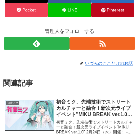
Pocket
LINE
Pinterest
管理人をフォローする
いづみのここだけのお話
関連記事
初音ミク、先端技術でストリート
初音ミク
カルチャーと融合！新次元ライブ
イベント"MIKU BREAK ver.1.0" 2
月24日（木）開催！ – PR TIMES
初音ミク、先端技術でストリートカルチャ
ーと融合！新次元ライブイベント"MIKU
BREAK ver.1.0" 2月24日（木）開催！ -
PR TIMES「初音ミク」関連商品初音ミ