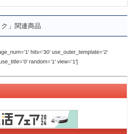
ミク」関連商品
_num=’1′ hits=’30’ use_outer_template=’2′
e_title=’0′ random=’1′ view=’1′]