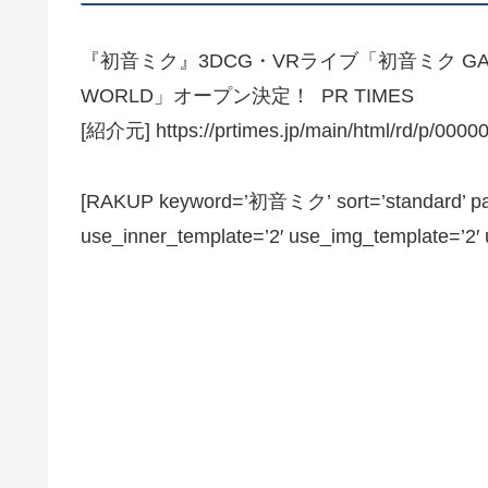
『初音ミク』3DCG・VRライブ「初音ミク GALAXY
WORLD」オープン決定！ PR TIMES
[紹介元] https://prtimes.jp/main/html/rd/p/000
[RAKUP keyword=’初音ミク’ sort=’standard’ page
use_inner_template=’2′ use_img_template=’2′ us