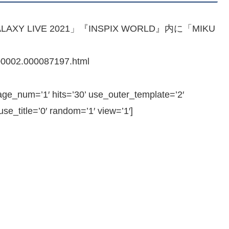
 LIVE 2021」『INSPIX WORLD』内に「MIKU
000002.000087197.html
_num=’1′ hits=’30’ use_outer_template=’2′
e_title=’0′ random=’1′ view=’1′]