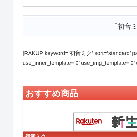
「初音
[RAKUP keyword=’初音ミク’ sort=’standard’ page
use_inner_template=’2′ use_img_template=’2′ us