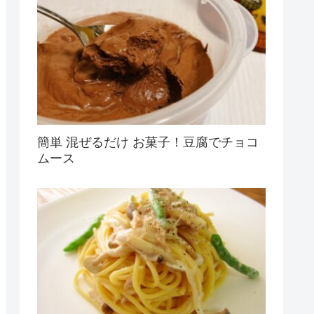
簡単 混ぜるだけ お菓子！豆腐でチョコ
ムース