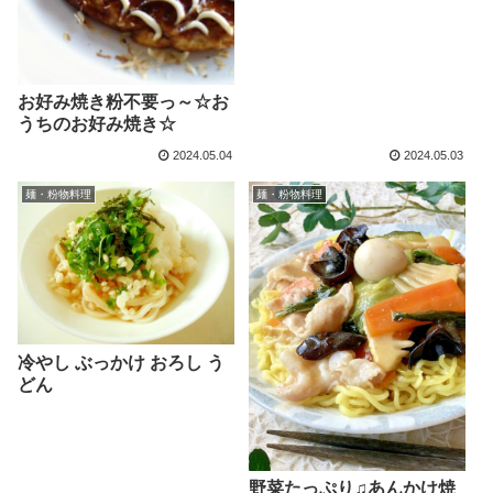
お好み焼き粉不要っ～☆お
うちのお好み焼き☆
2024.05.04
2024.05.03
麺・粉物料理
麺・粉物料理
冷やし ぶっかけ おろし う
どん
野菜たっぷり♫あんかけ焼