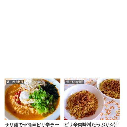
麺・粉物料理
麺・粉物料理
ピリ辛肉味噌たっぷり☆汁
サリ麺で☆簡単ピリ辛ラー