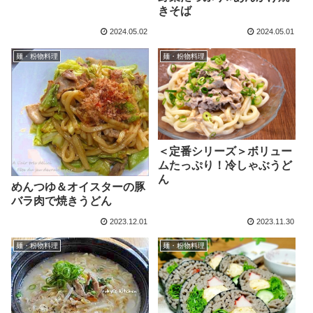
きそば
2024.05.02
2024.05.01
麺・粉物料理
麺・粉物料理
＜定番シリーズ＞ボリュー
ムたっぷり！冷しゃぶうど
ん
めんつゆ＆オイスターの豚
バラ肉で焼きうどん
2023.12.01
2023.11.30
麺・粉物料理
麺・粉物料理