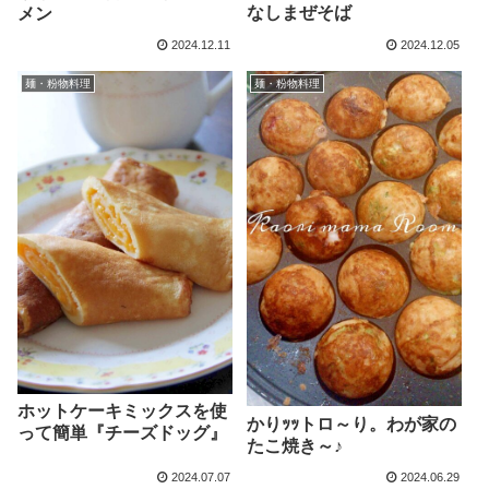
なしまぜそば
メン
2024.12.11
2024.12.05
麺・粉物料理
麺・粉物料理
ホットケーキミックスを使
かりｯｯトロ～り。わが家の
って簡単『チーズドッグ』
たこ焼き～♪
2024.07.07
2024.06.29