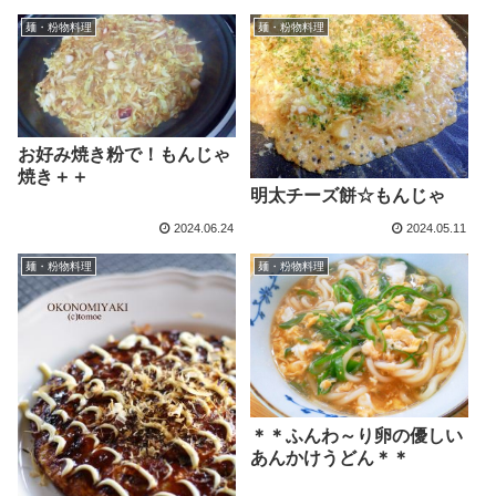
麺・粉物料理
麺・粉物料理
お好み焼き粉で！もんじゃ
焼き＋＋
明太チーズ餅☆もんじゃ
2024.06.24
2024.05.11
麺・粉物料理
麺・粉物料理
＊＊ふんわ～り卵の優しい
あんかけうどん＊＊