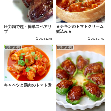
★チキンのトマトクリーム
圧力鍋で超・簡単スペアリ
煮込み★
ブ
2024.12.05
2024.07.09
定番の肉料理
定番の肉料理
キャベツと鶏肉のトマト煮