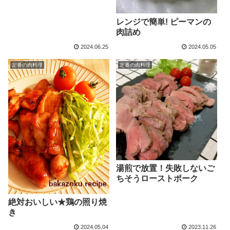
レンジで簡単! ピーマンの
肉詰め
2024.06.25
2024.05.05
定番の肉料理
定番の肉料理
湯煎で放置！失敗しないご
ちそうローストポーク
絶対おいしい★鶏の照り焼
き
2024.05.04
2023.11.26