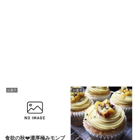
お菓子
お菓子
食欲の秋❤️濃厚極みモンブ