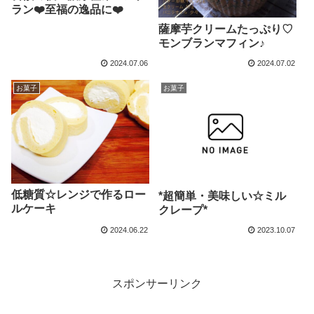
ラン❤️至福の逸品に❤️
薩摩芋クリームたっぷり♡
モンブランマフィン♪
2024.07.06
2024.07.02
お菓子
お菓子
低糖質☆レンジで作るロー
*超簡単・美味しい☆ミル
ルケーキ
クレープ*
2024.06.22
2023.10.07
スポンサーリンク