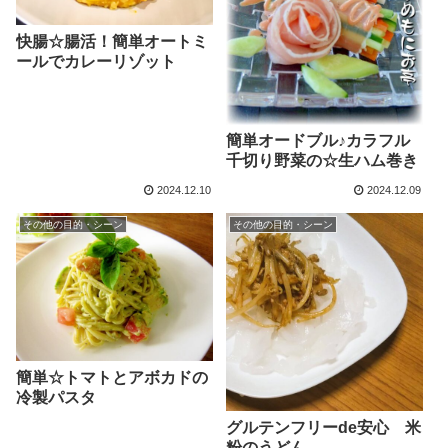
快腸☆腸活！簡単オートミ
ールでカレーリゾット
簡単オードブル♪カラフル
千切り野菜の☆生ハム巻き
2024.12.10
2024.12.09
その他の目的・シーン
その他の目的・シーン
簡単☆トマトとアボカドの
冷製パスタ
グルテンフリーde安心 米
粉のうどん