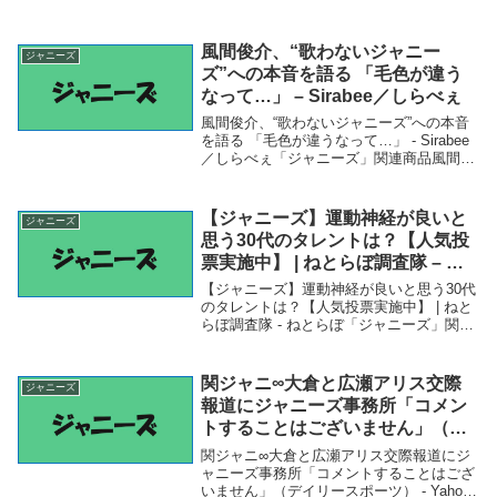
風間俊介、“歌わないジャニー
ジャニーズ
ズ”への本音を語る 「毛色が違う
なって…」 – Sirabee／しらべぇ
風間俊介、“歌わないジャニーズ”への本音
を語る 「毛色が違うなって…」 - Sirabee
／しらべぇ「ジャニーズ」関連商品風間俊
介、“歌わないジャニーズ”への本音を語る
「毛色が違うなって…」 - Sirabee／しら
べぇ 風間俊介、“歌わ...
【ジャニーズ】運動神経が良いと
ジャニーズ
思う30代のタレントは？【人気投
票実施中】 | ねとらぼ調査隊 – ね
とらぼ
【ジャニーズ】運動神経が良いと思う30代
のタレントは？【人気投票実施中】 | ねと
らぼ調査隊 - ねとらぼ「ジャニーズ」関連
商品【ジャニーズ】運動神経が良いと思う
30代のタレントは？【人気投票実施中】 |
ねとらぼ調査隊 - ねとらぼ 【ジ...
関ジャニ∞大倉と広瀬アリス交際
ジャニーズ
報道にジャニーズ事務所「コメン
トすることはございません」（デ
イリースポーツ） – Yahoo!ニュー
関ジャニ∞大倉と広瀬アリス交際報道にジ
ス – Yahoo!ニュース
ャニーズ事務所「コメントすることはござ
いません」（デイリースポーツ） - Yahoo!