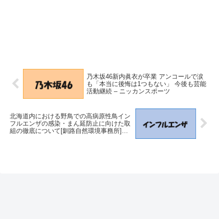
乃木坂46新内眞衣が卒業 アンコールで涙
も「本当に後悔は1つもない」 今後も芸能
活動継続 – ニッカンスポーツ
北海道内における野鳥での高病原性鳥イン
フルエンザの感染・まん延防止に向けた取
組の徹底について[釧路自然環境事務所]：
環境省 – 北海道地方環境事務所