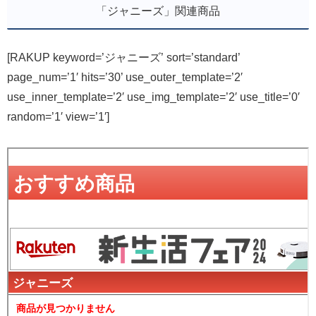
「ジャニーズ」関連商品
[RAKUP keyword=’ジャニーズ’ sort=’standard’
page_num=’1′ hits=’30’ use_outer_template=’2′
use_inner_template=’2′ use_img_template=’2′ use_title=’0′
random=’1′ view=’1′]