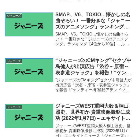
ニュース - Yahoo!ニュース「ジャニーズ」
関連商品関ジャニ∞大倉と広瀬アリス交際
報道にジャニーズ事務所「コメン...
SMAP、V6、TOKIO…懐かしの名
ジャニーズ
曲ぞろい！ 一番好きな「ジャニー
ズのアニメソング」ランキング【4
位から10位】 – ふたまん ＋
SMAP、V6、TOKIO…懐かしの名曲ぞろ
い！ 一番好きな「ジャニーズのアニメソ
ング」ランキング【4位から10位】 - ふた
まん ＋「ジャニーズ」関連商品SMAP、
V6、TOKIO…懐かしの名曲ぞろい！ 一番
好きな「ジャニーズのアニメソン...
“ジャニーズのCMキング”セクゾ中
ジャニーズ
島健人が出演広告「渋谷～原宿～
表参道ジャック」を報告！“ケンテ
ィー街”極秘アテンドツアーと「ニ
“ジャニーズのCMキング”セクゾ中島健人が
ューヨークの夢」も激白!! – 日刊
出演広告「渋谷～原宿～表参道ジャック」
を報告！“ケンティー街”極秘アテンドツア
大衆
ーと「ニューヨークの夢」も激白!! - 日刊
大衆「ジャニーズ」関連商品“ジャニーズ
のCMキング”セクゾ中島健人が出演広告...
ジャニーズWEST重岡大毅＆桐山
ジャニーズ
照史、世界初か 貴重映像撮影に成
功 (2022年1月7日) – エキサイトニ
ュース
ジャニーズWEST重岡大毅＆桐山照史、世
界初か 貴重映像撮影に成功 (2022年1月7
日) - エキサイトニュース「ジャニーズ」関