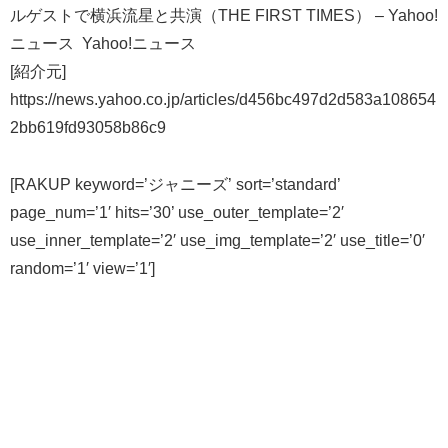
ルゲストで横浜流星と共演（THE FIRST TIMES） – Yahoo!
ニュース Yahoo!ニュース
[紹介元]
https://news.yahoo.co.jp/articles/d456bc497d2d583a108654
2bb619fd93058b86c9
[RAKUP keyword=’ジャニーズ’ sort=’standard’
page_num=’1′ hits=’30’ use_outer_template=’2′
use_inner_template=’2′ use_img_template=’2′ use_title=’0′
random=’1′ view=’1′]