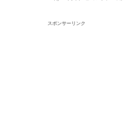
連商品ジャニーズWEST重岡大毅＆桐山照
史、世界初か 貴重映像撮影に成功 (2022年
1月7日) - エキサイ...
スポンサーリンク