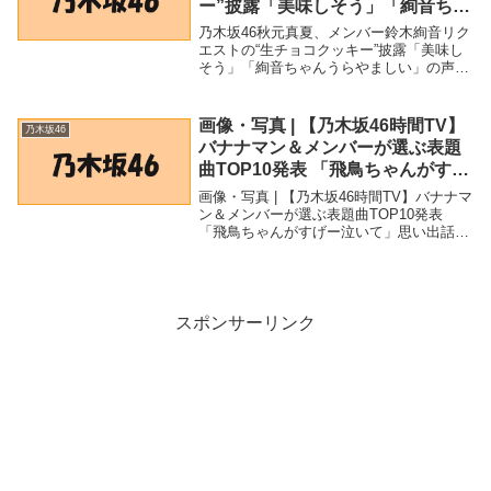
ー”披露「美味しそう」「絢音ちゃ
んうらやましい」の声 – モデルプ
乃木坂46秋元真夏、メンバー鈴木絢音リク
レス
エストの“生チョコクッキー”披露「美味し
そう」「絢音ちゃんうらやましい」の声 -
モデルプレス「乃木坂46」関連商品乃木坂
46秋元真夏、メンバー鈴木絢音リクエスト
の“生チョコクッキー”披露「美味しそう...
画像・写真 | 【乃木坂46時間TV】
乃木坂46
バナナマン＆メンバーが選ぶ表題
曲TOP10発表 「飛鳥ちゃんがすげ
ー泣いて」思い出話に花 3枚目 –
画像・写真 | 【乃木坂46時間TV】バナナマ
ORICON NEWS
ン＆メンバーが選ぶ表題曲TOP10発表
「飛鳥ちゃんがすげー泣いて」思い出話に
花 3枚目 - ORICON NEWS「乃木坂46」関
連商品画像・写真 | 【乃木坂46時間TV】バ
ナナマン＆メンバ...
スポンサーリンク