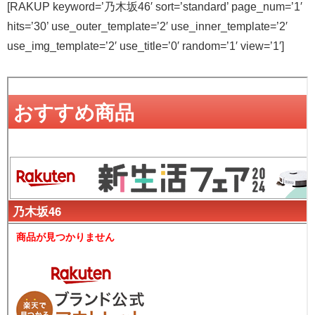
[RAKUP keyword=’乃木坂46′ sort=’standard’ page_num=’1′
hits=’30’ use_outer_template=’2′ use_inner_template=’2′
use_img_template=’2′ use_title=’0′ random=’1′ view=’1′]