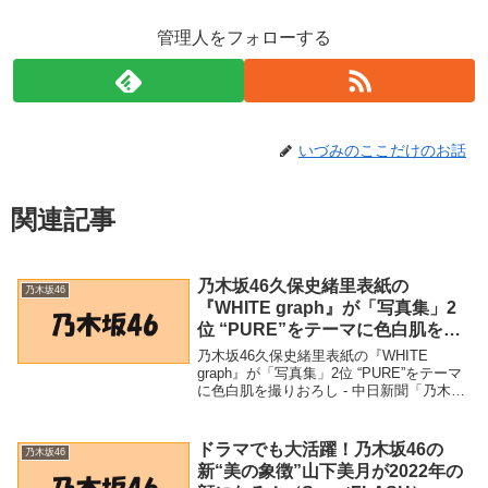
管理人をフォローする
いづみのここだけのお話
関連記事
乃木坂46久保史緒里表紙の
乃木坂46
『WHITE graph』が「写真集」2
位 “PURE”をテーマに色白肌を撮
りおろし – 中日新聞
乃木坂46久保史緒里表紙の『WHITE
graph』が「写真集」2位 “PURE”をテーマ
に色白肌を撮りおろし - 中日新聞「乃木坂
46」関連商品乃木坂46久保史緒里表紙の
『WHITE graph』が「写真集」2位
“PURE”をテーマに色...
ドラマでも大活躍！乃木坂46の
乃木坂46
新“美の象徴”山下美月が2022年の