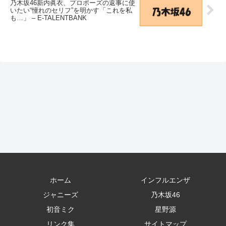
乃木坂46新内眞衣、プロポーズの返事に使
いたい“憧れのセリフ”を明かす「これを私
も…」 – E-TALENTBANK
ホーム
インフルエンザ
ジャニーズ
乃木坂46
初音ミク
星野源
リンク集
サイトマップ