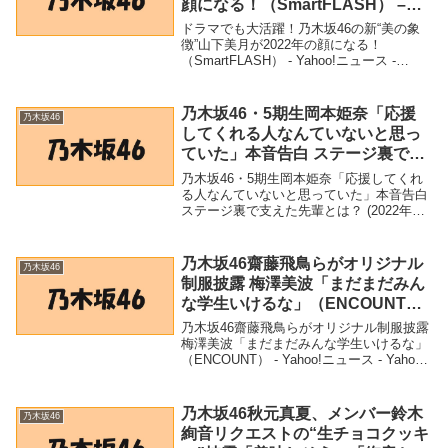
顔になる！（SmartFLASH） –
Yahoo!ニュース – Yahoo!ニュー
ドラマでも大活躍！乃木坂46の新“美の象
ス
徴”山下美月が2022年の顔になる！
（SmartFLASH） - Yahoo!ニュース -
Yahoo!ニュース「乃木坂46」関連商品ドラ
マでも大活躍！乃木坂46の新“美の象徴”山
下美月が2022年の...
乃木坂46・5期生岡本姫奈「応援
乃木坂46
してくれる人なんていないと思っ
ていた」本音告白 ステージ裏で支
えた先輩とは？ (2022年5月24日) –
乃木坂46・5期生岡本姫奈「応援してくれ
Excite Bit コネタ
る人なんていないと思っていた」本音告白
ステージ裏で支えた先輩とは？ (2022年5
月24日) - Excite Bit コネタ「乃木坂46」関
連商品乃木坂46・5期生岡本姫奈「応援し
てくれる人なんて...
乃木坂46齋藤飛鳥らがオリジナル
乃木坂46
制服披露 梅澤美波「まだまだみん
な学生いけるな」（ENCOUNT）
– Yahoo!ニュース – Yahoo!ニュー
乃木坂46齋藤飛鳥らがオリジナル制服披露
ス
梅澤美波「まだまだみんな学生いけるな」
（ENCOUNT） - Yahoo!ニュース - Yahoo!
ニュース「乃木坂46」関連商品乃木坂46齋
藤飛鳥らがオリジナル制服披露 梅澤美波
「まだまだみんな学...
乃木坂46秋元真夏、メンバー鈴木
乃木坂46
絢音リクエストの“生チョコクッキ