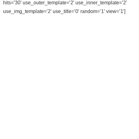
hits=’30’ use_outer_template=’2′ use_inner_template=’2′
use_img_template=’2′ use_title=’0′ random=’1′ view=’1′]