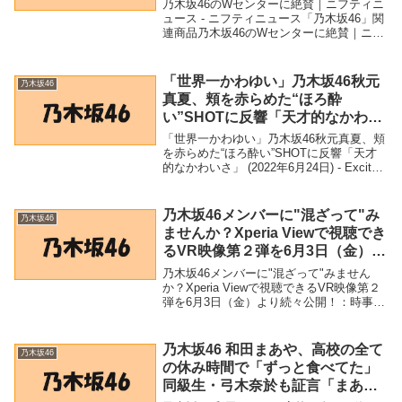
乃木坂46のWセンターに絶賛｜ニフティニ
ュース - ニフティニュース「乃木坂46」関
連商品乃木坂46のWセンターに絶賛｜ニフ
ティニュース - ニフティニュース 乃木坂
46のWセンターに絶賛｜ニフティニュース
ニフティニュース
「世界一かわゆい」乃木坂46秋元
乃木坂46
真夏、頬を赤らめた“ほろ酔
い”SHOTに反響「天才的なかわい
さ」 (2022年6月24日) – Excite Bit
「世界一かわゆい」乃木坂46秋元真夏、頬
コネタ
を赤らめた“ほろ酔い”SHOTに反響「天才
的なかわいさ」 (2022年6月24日) - Excite
Bit コネタ「乃木坂46」関連商品「世界一
かわゆい」乃木坂46秋元真夏、頬を赤らめ
た“ほろ酔い”...
乃木坂46メンバーに"混ざって"み
乃木坂46
ませんか？Xperia Viewで視聴でき
るVR映像第２弾を6月3日（金）よ
り続々公開！：時事ドットコム –
乃木坂46メンバーに"混ざって"みません
時事通信ニュース
か？Xperia Viewで視聴できるVR映像第２
弾を6月3日（金）より続々公開！：時事ド
ットコム - 時事通信ニュース「乃木坂46」
関連商品乃木坂46メンバーに"混ざって"み
ませんか？Xperia ...
乃木坂46 和田まあや、高校の全て
乃木坂46
の休み時間で「ずっと食べてた」
同級生・弓木奈於も証言「まあや