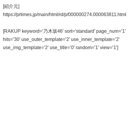
[紹介元]
https://prtimes.jp/main/html/rd/p/000000274.000063811.html
[RAKUP keyword=’乃木坂46′ sort=’standard’ page_num=’1′
hits=’30’ use_outer_template=’2′ use_inner_template=’2′
use_img_template=’2′ use_title=’0′ random=’1′ view=’1′]