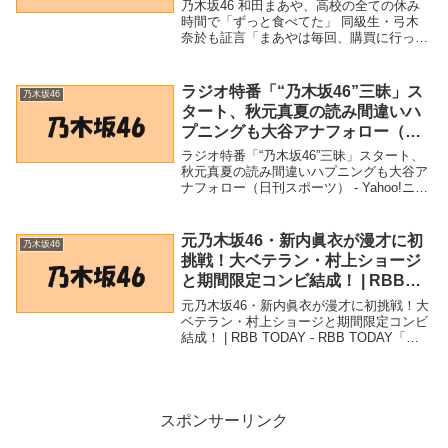
は毎回、購買に行っていた」
乃木坂46 和田まあや、高校の全ての休み
(2021年12月1日) – エキサイトニュ
時間で「ずっと食べてた」 同級生・弓木
奈於も証言「まあやは毎回、購買に行って
ース
いた」 (2021年12月1日) - エキサイトニュ
ース「乃木坂46」関連商品乃木坂46 和田
まあや、高校の全ての休み時間で...
ラジオ特番「“乃木坂46”三昧」ス
乃木坂46
タート、秋元真夏の読み間違いハ
プニングも大谷アナフォロー（日
刊スポーツ） – Yahoo!ニュース –
ラジオ特番「“乃木坂46”三昧」スタート、
Yahoo!ニュース
秋元真夏の読み間違いハプニングも大谷ア
ナフォロー（日刊スポーツ） - Yahoo!ニュ
ース - Yahoo!ニュース「乃木坂46」関連商
品ラジオ特番「“乃木坂46”三昧」スター
ト、秋元真夏の読み間違...
元乃木坂46・新内眞衣が漫才に初
乃木坂46
挑戦！大ベテラン・村上ショージ
と期間限定コンビ結成！ | RBB
TODAY – RBB TODAY
元乃木坂46・新内眞衣が漫才に初挑戦！大
ベテラン・村上ショージと期間限定コンビ
結成！ | RBB TODAY - RBB TODAY「乃
木坂46」関連商品元乃木坂46・新内眞衣が
漫才に初挑戦！大ベテラン・村上ショージ
と期間限定コンビ結成！ ...
スポンサーリンク