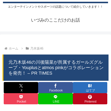
エンターテインメントやスポーツの話題について紹介していきます！！
いづみのここだけのお話
ホーム
乃木坂46
元乃木坂46の川後陽菜が所属するガールズグル
ープ・Youplusとatmos pinkがコラボレーション
を発売！ – PR TIMES
X
Facebook
はてブ
Pocket
LINE
Pinterest