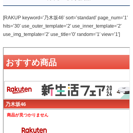
[RAKUP keyword=’乃木坂46′ sort=’standard’ page_num=’1′
hits=’30’ use_outer_template=’2′ use_inner_template=’2′
use_img_template=’2′ use_title=’0′ random=’1′ view=’1′]