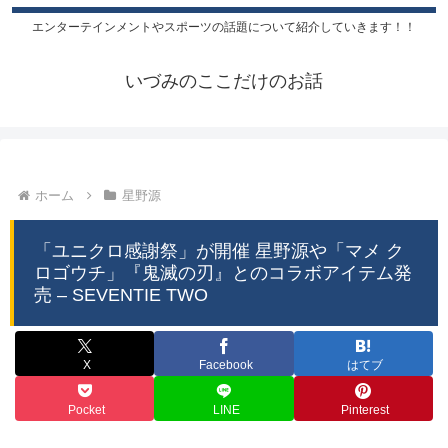
エンターテインメントやスポーツの話題について紹介していきます！！
いづみのここだけのお話
ホーム
星野源
「ユニクロ感謝祭」が開催 星野源や「マメ ク
ロゴウチ」『鬼滅の刃』とのコラボアイテム発
売 – SEVENTIE TWO
X
Facebook
はてブ
Pocket
LINE
Pinterest