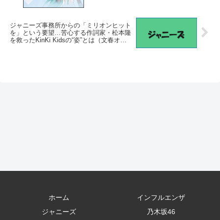
味？（くるまのニュース） – Yahoo!ニュー
ス – Yahoo!ニュース
ジャニーズ事務所からの「ミリオンヒット
を」という要望…苦心する作詞家・松本隆
を救ったKinKi Kidsの“姿”とは（文春オン
ライン） – Yahoo!ニュース – Yahoo!ニュ
ース
ホーム
インフルエンザ
ジャニーズ
乃木坂46