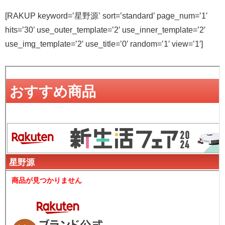
[RAKUP keyword=’星野源’ sort=’standard’ page_num=’1′
hits=’30’ use_outer_template=’2′ use_inner_template=’2′
use_img_template=’2′ use_title=’0′ random=’1′ view=’1′]