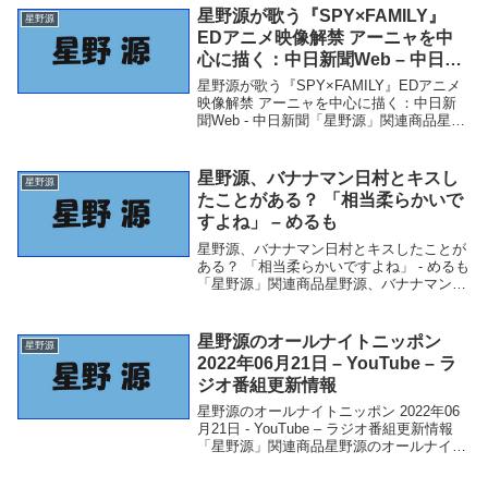
垣結衣、おめでとう！「発表されたとき
星野源が歌う『SPY×FAMILY』
星野源
は...
EDアニメ映像解禁 アーニャを中
心に描く：中日新聞Web – 中日新
聞
星野源が歌う『SPY×FAMILY』EDアニメ
映像解禁 アーニャを中心に描く：中日新
聞Web - 中日新聞「星野源」関連商品星野
源が歌う『SPY×FAMILY』EDアニメ映像
解禁 アーニャを中心に描く：中日新聞
Web - 中日新聞 星野源が...
星野源、バナナマン日村とキスし
星野源
たことがある？ 「相当柔らかいで
すよね」 – めるも
星野源、バナナマン日村とキスしたことが
ある？ 「相当柔らかいですよね」 - めるも
「星野源」関連商品星野源、バナナマン日
村とキスしたことがある？ 「相当柔らか
いですよね」 - めるも 星野源、バナナマン
日村とキスしたことがある？ 「相当柔ら...
星野源のオールナイトニッポン
星野源
2022年06月21日 – YouTube – ラ
ジオ番組更新情報
星野源のオールナイトニッポン 2022年06
月21日 - YouTube – ラジオ番組更新情報
「星野源」関連商品星野源のオールナイト
ニッポン 2022年06月21日 - YouTube – ラ
ジオ番組更新情報 星野源のオールナイト