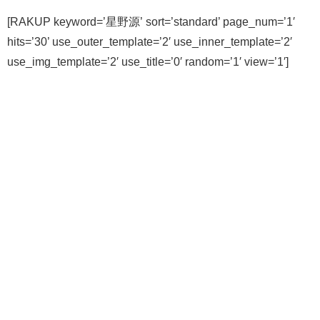
[RAKUP keyword=’星野源’ sort=’standard’ page_num=’1′
hits=’30’ use_outer_template=’2′ use_inner_template=’2′
use_img_template=’2′ use_title=’0′ random=’1′ view=’1′]