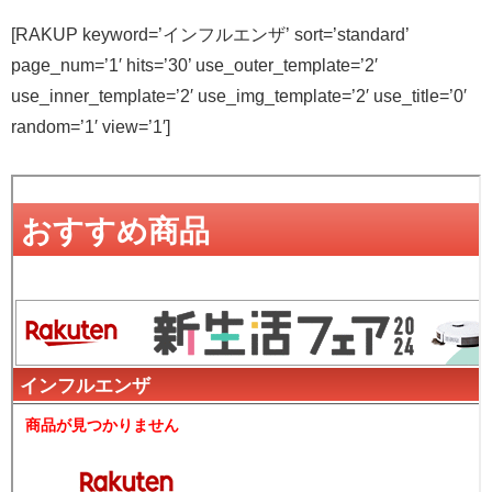
[RAKUP keyword=’インフルエンザ’ sort=’standard’
page_num=’1′ hits=’30’ use_outer_template=’2′
use_inner_template=’2′ use_img_template=’2′ use_title=’0′
random=’1′ view=’1′]