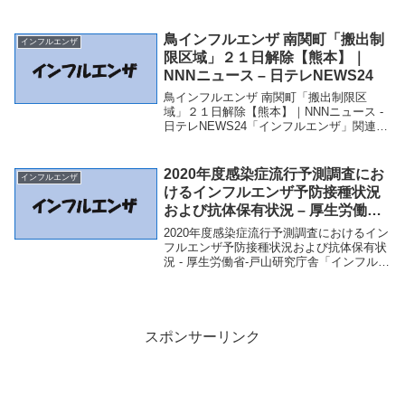
フルエンザ」関連商品NovavaxのCOVID-
19・インフルエンザワクチン試験の初期結
果が初めて混合ワクチン...
鳥インフルエンザ 南関町「搬出制
インフルエンザ
限区域」２１日解除【熊本】｜
NNNニュース – 日テレNEWS24
鳥インフルエンザ 南関町「搬出制限区
域」２１日解除【熊本】｜NNNニュース -
日テレNEWS24「インフルエンザ」関連商
品鳥インフルエンザ 南関町「搬出制限区
域」２１日解除【熊本】｜NNNニュース -
日テレNEWS24 鳥インフルエンザ...
2020年度感染症流行予測調査にお
インフルエンザ
けるインフルエンザ予防接種状況
および抗体保有状況 – 厚生労働省-
戸山研究庁舎
2020年度感染症流行予測調査におけるイン
フルエンザ予防接種状況および抗体保有状
況 - 厚生労働省-戸山研究庁舎「インフルエ
ンザ」関連商品2020年度感染症流行予測調
査におけるインフルエンザ予防接種状況お
よび抗体保有状況 - 厚生労働省-戸...
スポンサーリンク