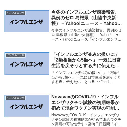
ュース - Yahoo!ニュース「インフルエン
ザ」関連商品北海道で過去最多の発見 カ
ラスやワシが鳥インフルエンザに...
今冬のインフルエンザ感染報告、
インフルエンザ
異例のゼロ 島根県（山陰中央新
報） – Yahoo!ニュース – Yahoo!
ニュース
今冬のインフルエンザ感染報告、異例のゼ
ロ 島根県（山陰中央新報） - Yahoo!ニュ
ース - Yahoo!ニュース「インフルエンザ」
関連商品今冬のインフルエンザ感染報告、
異例のゼロ 島根県（山陰中央新報） -
Yahoo!ニュース - Y...
「インフルエンザ並みの扱いに」
インフルエンザ
「2類相当から5類へ」 一気に日常
生活を戻そうとする声に伝えたい
こと（BuzzFeed Japan） –
「インフルエンザ並みの扱いに」「2類相
Yahoo!ニュース – Yahoo!ニュー
当から5類へ」 一気に日常生活を戻そうと
する声に伝えたいこと（BuzzFeed
ス
Japan） - Yahoo!ニュース - Yahoo!ニュー
ス「インフルエンザ」関連商品「インフル
エンザ並みの扱いに」「...
NovavaxのCOVID-19・インフル
インフルエンザ
エンザワクチン試験の初期結果が
初めて混合ワクチン実現の可能性
示す – 宮崎日日新聞
NovavaxのCOVID-19・インフルエンザワ
クチン試験の初期結果が初めて混合ワクチ
ン実現の可能性示す - 宮崎日日新聞「イン