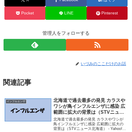
Pocket
LINE
Pinterest
管理人をフォローする
いづみのここだけのお話
関連記事
北海道で過去最多の発見 カラスや
インフルエンザ
ワシが鳥インフルエンザに感染 広
範囲に拡大の背景は（STVニュー
ス北海道） – Yahoo!ニュース –
北海道で過去最多の発見 カラスやワシが
Yahoo!ニュース
鳥インフルエンザに感染 広範囲に拡大の
背景は（STVニュース北海道） - Yahoo!ニ