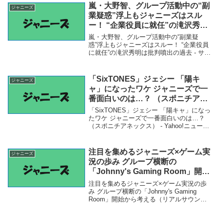
たと思うのは誰？【人気投票実施中】 |...
嵐・大野智、グループ活動中の“副
ジャニーズ
業疑惑”浮上もジャニーズはスル
ー！ “企業役員に就任”の滝沢秀明
は批判噴出の過去 – サイゾーウー
嵐・大野智、グループ活動中の“副業疑
マン
惑”浮上もジャニーズはスルー！ “企業役員
に就任”の滝沢秀明は批判噴出の過去 - サイ
ゾーウーマン「ジャニーズ」関連商品嵐・
大野智、グループ活動中の“副業疑惑”浮上
もジャニーズはスルー！ “企業役員に就
「SixTONES」ジェシー 「陽キ
ジャニーズ
任...
ャ」になったワケ ジャニーズで一
番面白いのは…？ （スポニチアネ
ックス） – Yahoo!ニュース –
「SixTONES」ジェシー 「陽キャ」になっ
Yahoo!ニュース
たワケ ジャニーズで一番面白いのは…？
（スポニチアネックス） - Yahoo!ニュース
- Yahoo!ニュース「ジャニーズ」関連商品
「SixTONES」ジェシー 「陽キャ」になっ
たワケ ジャ...
注目を集めるジャニーズ×ゲーム実
ジャニーズ
況の歩み グループ横断の
「Johnny's Gaming Room」開始
から考える（リアルサウンド） –
注目を集めるジャニーズ×ゲーム実況の歩
Yahoo!ニュース – Yahoo!ニュー
み グループ横断の「Johnny's Gaming
Room」開始から考える（リアルサウン
ス
ド） - Yahoo!ニュース - Yahoo!ニュース
「ジャニーズ」関連商品注目を集めるジャ