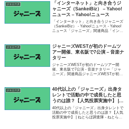
「インターネット」と向き合うジ
ジャニーズ
ャニーズ（SankeiBiz） – Yahoo!
ニュース – Yahoo!ニュース
「インターネット」と向き合うジャニーズ
（SankeiBiz） - Yahoo!ニュース - Yahoo!
ニュース「ジャニーズ」関連商品「インタ
ーネット」と向き合うジャニーズ
（SankeiBiz） - Yahoo!ニュース - Yahoo!
ニ...
ジャニーズWESTが初のドームツ
ジャニーズ
アー開催、東名阪で7公演 – 音楽ナ
タリー
ジャニーズWESTが初のドームツアー開
催、東名阪で7公演 - 音楽ナタリー「ジャ
ニーズ」関連商品ジャニーズWESTが初の
ドームツアー開催、東名阪で7公演 - 音楽
ナタリー ジャニーズWESTが初のドームツ
アー開催、東名阪で7公演音楽ナタリー
40代以上の「ジャニーズ」出身タ
ジャニーズ
レントで活動の中で成長したと思
うのは誰？【人気投票実施中】 |
ねとらぼ調査隊 – ねとらぼ
40代以上の「ジャニーズ」出身タレントで
活動の中で成長したと思うのは誰？【人気
投票実施中】 | ねとらぼ調査隊 - ねとらぼ
「ジャニーズ」関連商品40代以上の「ジャ
ニーズ」出身タレントで活動の中で成長し