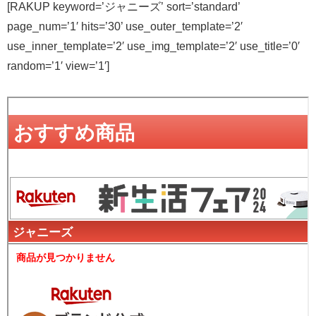
[RAKUP keyword=’ジャニーズ’ sort=’standard’
page_num=’1′ hits=’30’ use_outer_template=’2′
use_inner_template=’2′ use_img_template=’2′ use_title=’0′
random=’1′ view=’1′]