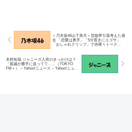
＜乃木坂46山下美月＞芸能界引退考えた過
去 「恋愛は奥手」「5分置きにエゴサ」
「おしゃれクリップ」で赤裸々トーク
（MANTANWEB） – Yahoo!ニュース –
Yahoo!ニュース
木村拓哉 ジャニーズ入所のきっかけは？
「親戚が勝手に送ってて…」（TOKYO
FM＋） – Yahoo!ニュース – Yahoo!ニュー
ス