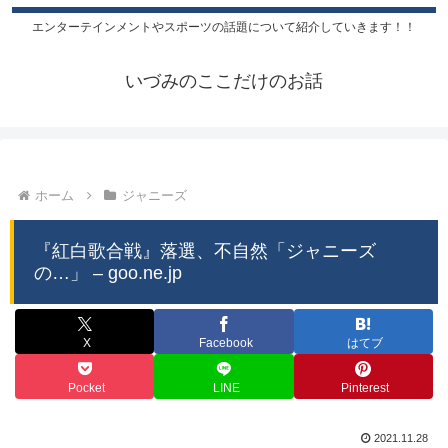
エンターテインメントやスポーツの話題について紹介していきます！！
いづみのここだけのお話
ホーム
ジャニーズ
『紅白歌合戦』落選、不自然「ジャニーズ
の…」 – goo.ne.jp
X
Facebook
はてブ
Pocket
LINE
Pinterest
2021.11.28