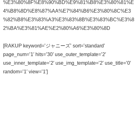
%E3%80%8F%E8%90%BD%E9%81%B8%E3%80%81%E
4%B8%8D%E8%87%AA%E7%84%B6%E3%80%8C%E3
%82%B8%E3%83%A3%E3%83%8B%E3%83%BC%E3%8
2%BA%E3%81%AE%E2%80%A6%E3%80%8D
[RAKUP keyword=’ジャニーズ’ sort=’standard’
page_num=’1′ hits=’30’ use_outer_template=’2′
use_inner_template=’2′ use_img_template=’2′ use_title=’0′
random=’1′ view=’1′]