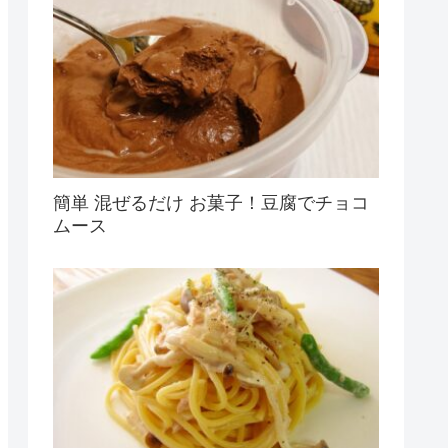
簡単 混ぜるだけ お菓子！豆腐でチョコ
ムース