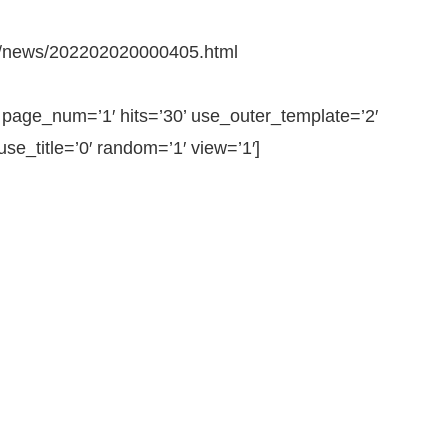
l/news/202202020000405.html
ge_num=’1′ hits=’30’ use_outer_template=’2′
e_title=’0′ random=’1′ view=’1′]