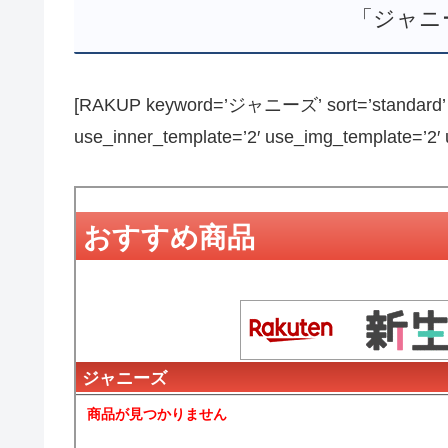
「ジャニ
[RAKUP keyword=’ジャニーズ’ sort=’standard’ pa
use_inner_template=’2′ use_img_template=’2′ us