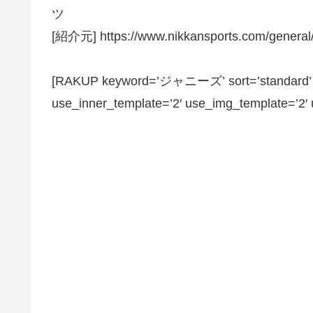
ツ
[紹介元] https://www.nikkansports.com/genera
[RAKUP keyword=’ジャニーズ’ sort=’standard’ pa
use_inner_template=’2′ use_img_template=’2′ us