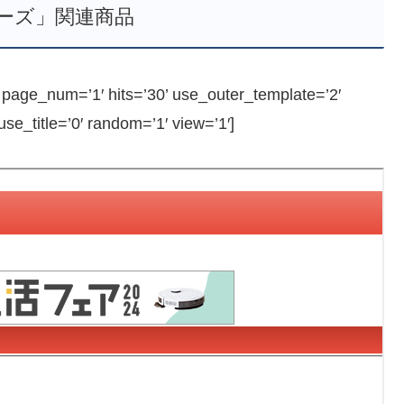
ーズ」関連商品
ge_num=’1′ hits=’30’ use_outer_template=’2′
e_title=’0′ random=’1′ view=’1′]