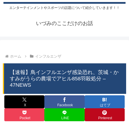
エンターテインメントやスポーツの話題について紹介していきます！！
いづみのここだけのお話
ホーム
インフルエンザ
【速報】鳥インフルエンザ感染恐れ、茨城・か
すみがうらの農場でアヒル858羽殺処分 –
47NEWS
X
Facebook
はてブ
Pocket
LINE
Pinterest