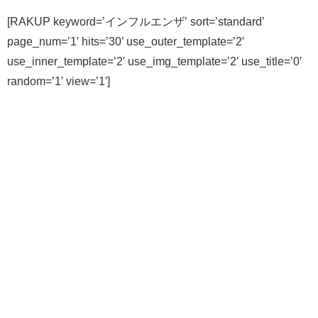
[RAKUP keyword=’インフルエンザ’ sort=’standard’
page_num=’1′ hits=’30’ use_outer_template=’2′
use_inner_template=’2′ use_img_template=’2′ use_title=’0′
random=’1′ view=’1′]