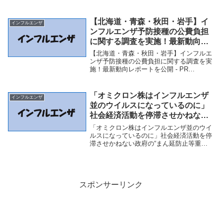
ルエンザ」関連商品岩手県 高病原性鳥イ
ンフルエンザのニワトリ埋却完了（テレビ
岩手ニュース） - Yahoo!...
【北海道・青森・秋田・岩手】イ
インフルエンザ
ンフルエンザ予防接種の公費負担
に関する調査を実施！最新動向レ
ポートを公開 – PR TIMES
【北海道・青森・秋田・岩手】インフルエ
ンザ予防接種の公費負担に関する調査を実
施！最新動向レポートを公開 - PR
TIMES「インフルエンザ」関連商品【北海
道・青森・秋田・岩手】インフルエンザ予
防接種の公費負担に関する調査を実施！最
「オミクロン株はインフルエンザ
インフルエンザ
新動向レ...
並のウイルスになっているのに」
社会経済活動を停滞させかねない
政府の“まん延防止等重点措
「オミクロン株はインフルエンザ並のウイ
置”に、医師からも疑問の声
ルスになっているのに」社会経済活動を停
滞させかねない政府の“まん延防止等重点
（ABEMA TIMES） – Yahoo!ニュ
措置”に、医師からも疑問の声（ABEMA
ース – Yahoo!ニュース
TIMES） - Yahoo!ニュース - Yahoo!ニュー
ス「インフルエンザ」関...
スポンサーリンク