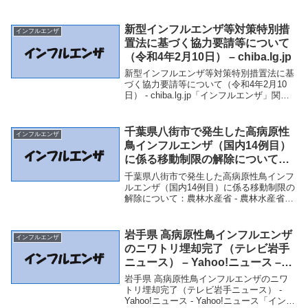
フル患者報告数は54人 一昨年同時期の
1500分の1以下 - ウェザーニュース 先週の
インフル患者報告数は54人 一...
新型インフルエンザ等対策特別措
インフルエンザ
置法に基づく協力要請等について
（令和4年2月10日） – chiba.lg.jp
新型インフルエンザ等対策特別措置法に基
づく協力要請等について（令和4年2月10
日） - chiba.lg.jp「インフルエンザ」関連
商品新型インフルエンザ等対策特別措置法
に基づく協力要請等について（令和4年2月
10日） - chiba.lg...
千葉県八街市で発生した高病原性
インフルエンザ
鳥インフルエンザ（国内14例目）
に係る移動制限の解除について：
農林水産省 – 農林水産省
千葉県八街市で発生した高病原性鳥インフ
ルエンザ（国内14例目）に係る移動制限の
解除について：農林水産省 - 農林水産省
「インフルエンザ」関連商品千葉県八街市
で発生した高病原性鳥インフルエンザ（国
内14例目）に係る移動制限の解除につい
岩手県 高病原性鳥インフルエンザ
インフルエンザ
て：農林...
のニワトリ埋却完了（テレビ岩手
ニュース） – Yahoo!ニュース –
Yahoo!ニュース
岩手県 高病原性鳥インフルエンザのニワ
トリ埋却完了（テレビ岩手ニュース） -
Yahoo!ニュース - Yahoo!ニュース「インフ