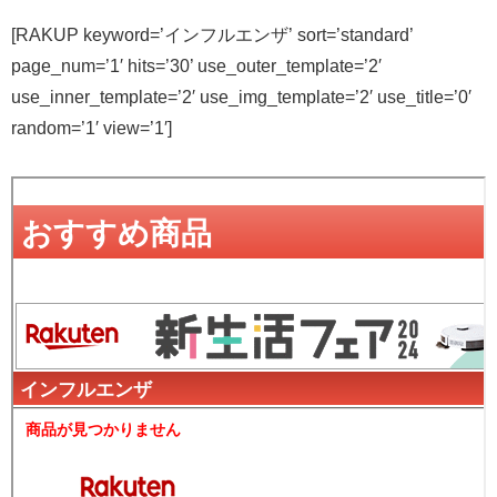
[RAKUP keyword=’インフルエンザ’ sort=’standard’
page_num=’1′ hits=’30’ use_outer_template=’2′
use_inner_template=’2′ use_img_template=’2′ use_title=’0′
random=’1′ view=’1′]