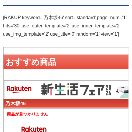
[RAKUP keyword=’乃木坂46′ sort=’standard’ page_num=’1′
hits=’30’ use_outer_template=’2′ use_inner_template=’2′
use_img_template=’2′ use_title=’0′ random=’1′ view=’1′]