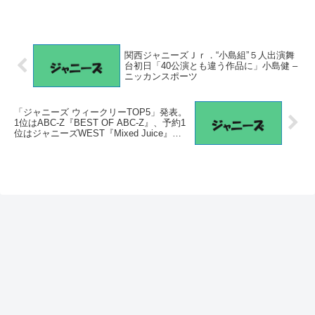
関西ジャニーズＪｒ．“小島組”５人出演舞
台初日「40公演とも違う作品に」小島健 –
ニッカンスポーツ
「ジャニーズ ウィークリーTOP5」発表。
1位はABC-Z『BEST OF ABC-Z』、予約1
位はジャニーズWEST『Mixed Juice』、
カレンダー予約1位はSixTONES。(2022年
2月1日付) – TOWER RECORDS ONLINE
– TOWER RECORDS ONLINE