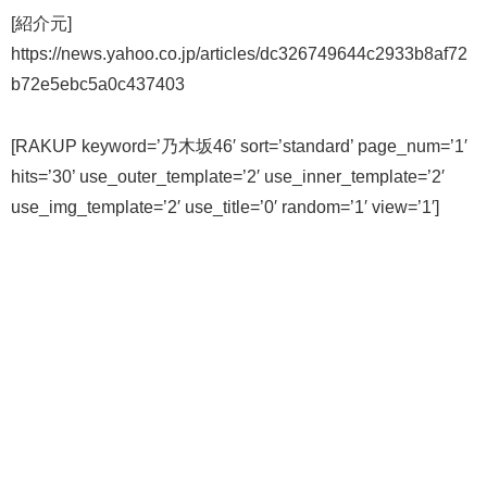
[紹介元]
https://news.yahoo.co.jp/articles/dc326749644c2933b8af72
b72e5ebc5a0c437403
[RAKUP keyword=’乃木坂46′ sort=’standard’ page_num=’1′
hits=’30’ use_outer_template=’2′ use_inner_template=’2′
use_img_template=’2′ use_title=’0′ random=’1′ view=’1′]