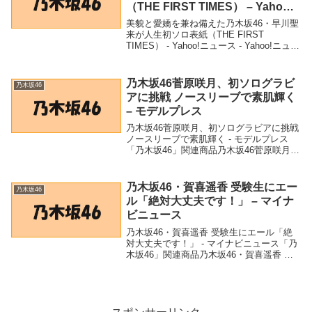
（THE FIRST TIMES） – Yahoo!
ニュース – Yahoo!ニュース
美貌と愛嬌を兼ね備えた乃木坂46・早川聖
来が人生初ソロ表紙（THE FIRST
TIMES） - Yahoo!ニュース - Yahoo!ニュー
ス「乃木坂46」関連商品美貌と愛嬌を兼ね
備えた乃木坂46・早川聖来が人生初ソロ表
紙（THE FIR...
乃木坂46菅原咲月、初ソログラビ
乃木坂46
アに挑戦 ノースリーブで素肌輝く
– モデルプレス
乃木坂46菅原咲月、初ソログラビアに挑戦
ノースリーブで素肌輝く - モデルプレス
「乃木坂46」関連商品乃木坂46菅原咲月、
初ソログラビアに挑戦 ノースリーブで素
肌輝く - モデルプレス 乃木坂46菅原咲
月、初ソログラビアに挑戦 ノースリー...
乃木坂46・賀喜遥香 受験生にエー
乃木坂46
ル「絶対大丈夫です！」 – マイナ
ビニュース
乃木坂46・賀喜遥香 受験生にエール「絶
対大丈夫です！」 - マイナビニュース「乃
木坂46」関連商品乃木坂46・賀喜遥香 受
験生にエール「絶対大丈夫です！」 - マイ
ナビニュース 乃木坂46・賀喜遥香 受験生
にエール「絶対大丈夫です！」マイ...