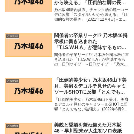
から映える」「圧倒的な脚の長
さ」 (2021年12月4日) – エキサイ
乃木坂46新内眞衣、チェック柄の統一コー
トニュース
デに反響「スタイルいいから映える」「圧
倒的な脚の長さ」 (2021年12月4日) - エキ
サイトニュース「乃木坂46」関連商品乃木
坂46新内眞衣、チェック柄の統一コーデに
反響「スタイルいいから映える」...
関係者の卒業リーク!? 乃木坂46掲
乃木坂46
示板に書き込まれた
「T.I.S.W.H.A」が意味するもの｜
日刊サイゾー – 日刊サイゾー
関係者の卒業リーク!? 乃木坂46掲示板に書
き込まれた「T.I.S.W.H.A」が意味するも
の｜日刊サイゾー - 日刊サイゾー「乃木坂
46」関連商品関係者の卒業リーク!? 乃木坂
46掲示板に書き込まれた「T.I.S.W.H.A」
が意味するも...
「圧倒的美少女」乃木坂46山下美
乃木坂46
月、美肩＆デコルテ見せのキャミ
ソールSHOTに反響「とんでもな
い破壊力」 (2022年6月9日) –
「圧倒的美少女」乃木坂46山下美月、美肩
Excite Bit コネタ
＆デコルテ見せのキャミソールSHOTに反
響「とんでもない破壊力」 (2022年6月9日)
- Excite Bit コネタ「乃木坂46」関連商品
「圧倒的美少女」乃木坂46山下美月、美肩
＆デコルテ見せの...
美貌と愛嬌を兼ね備えた乃木坂
乃木坂46
46・早川聖来が人生初ソロ表紙