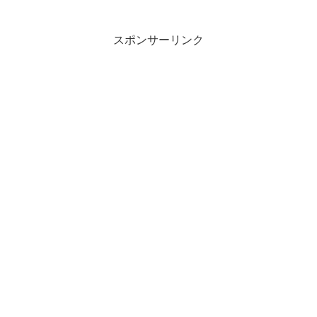
ポニチアネックス Sponichi Annex ジャ...
スポンサーリンク