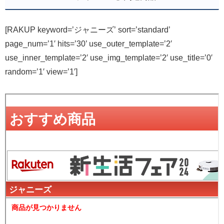
[RAKUP keyword=’ジャニーズ’ sort=’standard’
page_num=’1′ hits=’30’ use_outer_template=’2′
use_inner_template=’2′ use_img_template=’2′ use_title=’0′
random=’1′ view=’1′]