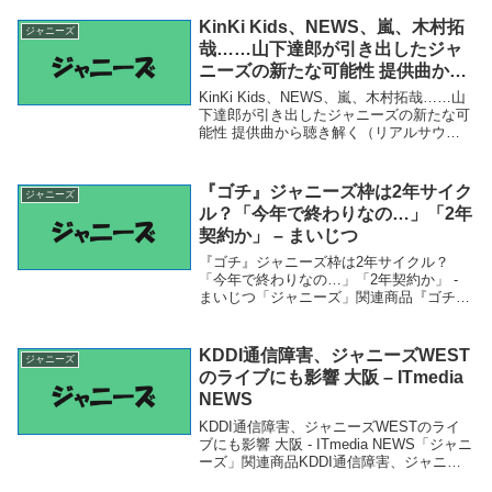
KinKi Kids、NEWS、嵐、木村拓
ジャニーズ
哉……山下達郎が引き出したジャ
ニーズの新たな可能性 提供曲から
聴き解く（リアルサウンド） –
KinKi Kids、NEWS、嵐、木村拓哉……山
Yahoo!ニュース – Yahoo!ニュー
下達郎が引き出したジャニーズの新たな可
能性 提供曲から聴き解く（リアルサウン
ス
ド） - Yahoo!ニュース - Yahoo!ニュース
「ジャニーズ」関連商品KinKi Kids、
NEWS、嵐、...
『ゴチ』ジャニーズ枠は2年サイク
ジャニーズ
ル？「今年で終わりなの…」「2年
契約か」 – まいじつ
『ゴチ』ジャニーズ枠は2年サイクル？
「今年で終わりなの…」「2年契約か」 -
まいじつ「ジャニーズ」関連商品『ゴチ』
ジャニーズ枠は2年サイクル？「今年で終
わりなの…」「2年契約か」 - まいじつ
『ゴチ』ジャニーズ枠は2年サイクル？
KDDI通信障害、ジャニーズWEST
ジャニーズ
「今年で...
のライブにも影響 大阪 – ITmedia
NEWS
KDDI通信障害、ジャニーズWESTのライ
ブにも影響 大阪 - ITmedia NEWS「ジャニ
ーズ」関連商品KDDI通信障害、ジャニー
ズWESTのライブにも影響 大阪 - ITmedia