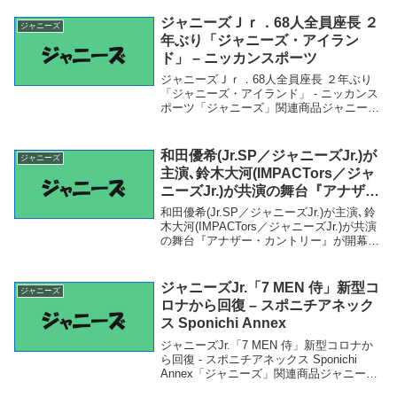
NEWS KDDI通信障害、ジャニーズWEST
のラ...
ジャニーズＪｒ．68人全員座長 ２
ジャニーズ
年ぶり「ジャニーズ・アイラン
ド」 – ニッカンスポーツ
ジャニーズＪｒ．68人全員座長 ２年ぶり
「ジャニーズ・アイランド」 - ニッカンス
ポーツ「ジャニーズ」関連商品ジャニーズ
Ｊｒ．68人全員座長 ２年ぶり「ジャニー
ズ・アイランド」 - ニッカンスポーツ ジャ
ニーズＪｒ．68人全員座長 ２年ぶり...
和田優希(Jr.SP／ジャニーズJr.)が
ジャニーズ
主演､鈴木大河(IMPACTors／ジャ
ニーズJr.)が共演の舞台『アナザ
ー・カントリー』が開幕！囲み会
和田優希(Jr.SP／ジャニーズJr.)が主演､鈴
見コメント＆多和田任益らも出演
木大河(IMPACTors／ジャニーズJr.)が共演
の舞台『アナザー・カントリー』が開幕！
のゲネプロ舞台写真UP – スマート
囲み会見コメント＆多和田任益らも出演の
ボーイズ
ゲネプロ舞台写真UP - スマートボーイズ
「ジャニーズ」関連商...
ジャニーズJr.「7 MEN 侍」新型コ
ジャニーズ
ロナから回復 – スポニチアネック
ス Sponichi Annex
ジャニーズJr.「7 MEN 侍」新型コロナか
ら回復 - スポニチアネックス Sponichi
Annex「ジャニーズ」関連商品ジャニーズ
Jr.「7 MEN 侍」新型コロナから回復 - ス