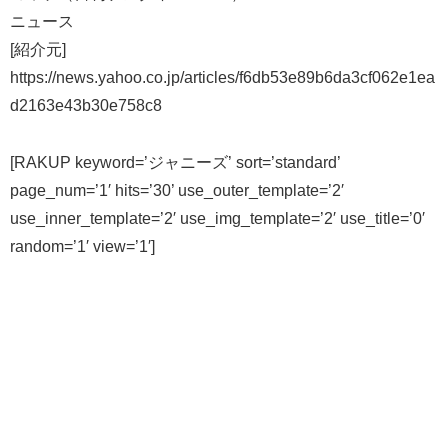
ニュース
[紹介元]
https://news.yahoo.co.jp/articles/f6db53e89b6da3cf062e1ea
d2163e43b30e758c8
[RAKUP keyword=’ジャニーズ’ sort=’standard’
page_num=’1′ hits=’30’ use_outer_template=’2′
use_inner_template=’2′ use_img_template=’2′ use_title=’0′
random=’1′ view=’1′]