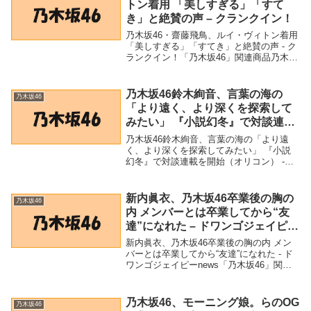
トン着用 「美しすぎる」「すて
き」と絶賛の声 – クランクイン！
乃木坂46・齋藤飛鳥、ルイ・ヴィトン着用
「美しすぎる」「すてき」と絶賛の声 - ク
ランクイン！「乃木坂46」関連商品乃木坂
46・齋藤飛鳥、ルイ・ヴィトン着用 「美
しすぎる」「すてき」と絶賛の声 - クラン
クイン！ 乃木坂46・齋藤飛鳥、ル...
乃木坂46鈴木絢音、言葉の海の
乃木坂46
「より遠く、より深くを探索して
みたい」 『小説幻冬』で対談連載
を開始（オリコン） – Yahoo!ニュ
乃木坂46鈴木絢音、言葉の海の「より遠
ース – Yahoo!ニュース
く、より深くを探索してみたい」 『小説
幻冬』で対談連載を開始（オリコン） -
Yahoo!ニュース - Yahoo!ニュース「乃木坂
46」関連商品乃木坂46鈴木絢音、言葉の海
の「より遠く、より深くを探索...
新内眞衣、乃木坂46卒業後の胸の
乃木坂46
内 メンバーとは卒業してから“友
達”になれた – ドワンゴジェイピー
news
新内眞衣、乃木坂46卒業後の胸の内 メン
バーとは卒業してから“友達”になれた - ド
ワンゴジェイピーnews「乃木坂46」関連
商品新内眞衣、乃木坂46卒業後の胸の内
メンバーとは卒業してから“友達”になれた -
ドワンゴジェイピーnews ...
乃木坂46、モーニング娘。らのOG
乃木坂46