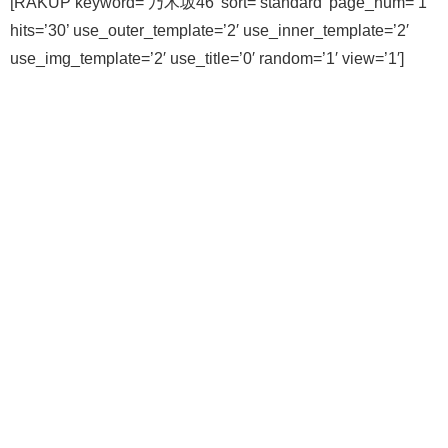
[RAKUP keyword=’乃木坂46′ sort=’standard’ page_num=’1′
hits=’30’ use_outer_template=’2′ use_inner_template=’2′
use_img_template=’2′ use_title=’0′ random=’1′ view=’1′]