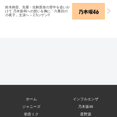
鈴木絢音、先輩・生駒里奈の背中を追いか
けて 乃木坂46への想いを胸に「六番目の
小夜子」主演へ – 2.5ジゲン!!
ホーム
インフルエンザ
ジャニーズ
乃木坂46
初音ミク
星野源