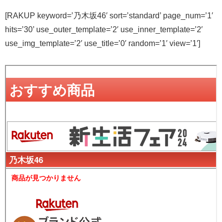
[RAKUP keyword=’乃木坂46′ sort=’standard’ page_num=’1′
hits=’30’ use_outer_template=’2′ use_inner_template=’2′
use_img_template=’2′ use_title=’0′ random=’1′ view=’1′]