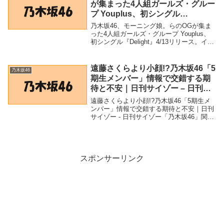
が集まった4人組ガールズ・グルー
プ Youplus、初シングル
『Delight』4/13リリース。インス
乃木坂46、モーニング娘。らのOGが集ま
トア・ライヴ・ツアー＆豆柴の大
った4人組ガールズ・グループ Youplus、
初シングル『Delight』4/13リリース。イン
群とのツーマンも – Skream!
ストア・ライヴ・ツアー＆豆柴の大群との
ツーマンも - Skream!「乃木坂46」関連商
品乃木坂46、モ...
遠藤さくらより小顔!?乃木坂46「5
乃木坂46
期生メンバー」情報で交錯する期
待と不安｜日刊サイゾー – 日刊サ
イゾー
遠藤さくらより小顔!?乃木坂46「5期生メ
ンバー」情報で交錯する期待と不安｜日刊
サイゾー - 日刊サイゾー「乃木坂46」関連
商品遠藤さくらより小顔!?乃木坂46「5期
生メンバー」情報で交錯する期待と不安｜
日刊サイゾー - 日刊サイゾー 遠藤...
スポンサーリンク