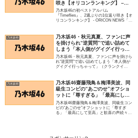
咲き【オリコンランキング】 –
ORICON NEWS
乃木坂46の初ベストアルバム
『Timeflies』、2週ぶりの1位返り咲き【オ
リコンランキング】 - ORICON NEWS「乃
木坂46」関連商品乃木坂46の初ベストアル
バム『Timeflies』、2週ぶりの1位返り咲き
【オリコンランキング...
乃木坂46・秋元真夏、ファンに声
乃木坂46
を掛けられ“逆質問”で追い詰めて
しまう「本人側がグイグイ行っち
ゃって」（クランクイン！） –
乃木坂46・秋元真夏、ファンに声を掛けら
Yahoo!ニュース – Yahoo!ニュー
れ“逆質問”で追い詰めてしまう「本人側が
グイグイ行っちゃって」（クランクイ
ス
ン！） - Yahoo!ニュース - Yahoo!ニュース
「乃木坂46」関連商品乃木坂46・秋元真
夏、ファンに声を掛けられ“逆...
乃木坂46齋藤飛鳥＆梅澤美波、同
乃木坂46
級生コンビの“あごのせ”オフショ
ットに「尊すぎる」「最高にして
至高」と歓喜の声続々 – モデルプ
乃木坂46齋藤飛鳥＆梅澤美波、同級生コン
レス
ビの“あごのせ”オフショットに「尊すぎ
る」「最高にして至高」と歓喜の声続々 -
モデルプレス「乃木坂46」関連商品乃木坂
46齋藤飛鳥＆梅澤美波、同級生コンビ
の“あごのせ”オフショットに「尊すぎる」
「最...