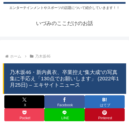
エンターテインメントやスポーツの話題について紹介していきます！！
いづみのここだけのお話
ホーム
乃木坂46
乃木坂46・新内眞衣、卒業控え“集大成”の写真
集に手応え「130点でお願いします」 (2022年1
月25日) – エキサイトニュース
X
Facebook
はてブ
Pocket
LINE
Pinterest