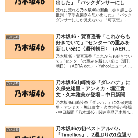
出した」「バックダンサーにしか
見えない」「可哀想」 – goo.ne.jp
荒れに荒れる乃木坂46の新曲…巻き起こる
批判「平手友梨奈を思い出した」「バック
ダンサーにしか見えない」「可哀想」 -
goo.ne.jp「乃木坂46」関連商品荒れに荒れ
る乃木坂46の新曲…巻き起こる批判「平手
友梨奈を思い出した」「バックダン...
乃木坂46・賀喜遥香「これからも
乃木坂46
好きでいて」“センター”の重みを
新しい光に〈週刊朝日〉（AERA
dot.） – Yahoo!ニュース –
乃木坂46・賀喜遥香「これからも好きでい
Yahoo!ニュース
て」“センター”の重みを新しい光に〈週刊
朝日〉（AERA dot.） - Yahoo!ニュース -
Yahoo!ニュース「乃木坂46」関連商品乃木
坂46・賀喜遥香「これからも好きでい
て」“センター”の...
乃木坂46山崎怜奈『ダレハナ』に
乃木坂46
久保史緒里・アンミカ・堀江貴
文・久本雅美が登場 – 中日新聞
乃木坂46山崎怜奈『ダレハナ』に久保史緒
里・アンミカ・堀江貴文・久本雅美が登場
- 中日新聞「乃木坂46」関連商品乃木坂46
山崎怜奈『ダレハナ』に久保史緒里・アン
ミカ・堀江貴文・久本雅美が登場 - 中日新
聞 乃木坂46山崎怜奈『ダレハナ』に...
乃木坂46の初ベストアルバム
乃木坂46
『Timeflies』、2週ぶりの1位返り