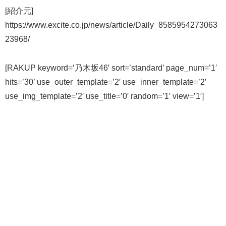
[紹介元]
https://www.excite.co.jp/news/article/Daily_8585954273063
23968/
[RAKUP keyword=’乃木坂46′ sort=’standard’ page_num=’1′
hits=’30’ use_outer_template=’2′ use_inner_template=’2′
use_img_template=’2′ use_title=’0′ random=’1′ view=’1′]