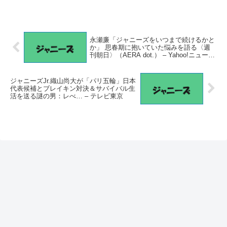
永瀬廉「ジャニーズをいつまで続けるかと
か」 思春期に抱いていた悩みを語る〈週
刊朝日〉（AERA dot.） – Yahoo!ニュース
– Yahoo!ニュース
ジャニーズJr.織山尚大が「パリ五輪」日本
代表候補とブレイキン対決＆サバイバル生
活を送る謎の男：レべ… – テレビ東京