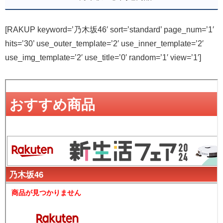
[RAKUP keyword=’乃木坂46′ sort=’standard’ page_num=’1′
hits=’30’ use_outer_template=’2′ use_inner_template=’2′
use_img_template=’2′ use_title=’0′ random=’1′ view=’1′]