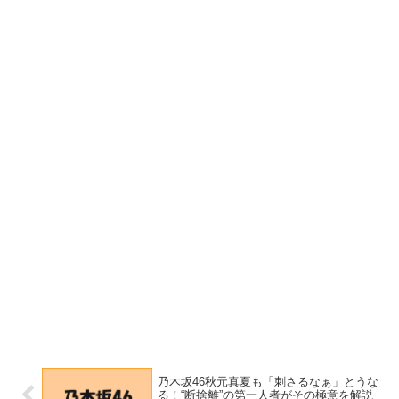
乃木坂46秋元真夏も「刺さるなぁ」とうな
る！“断捨離”の第一人者がその極意を解説