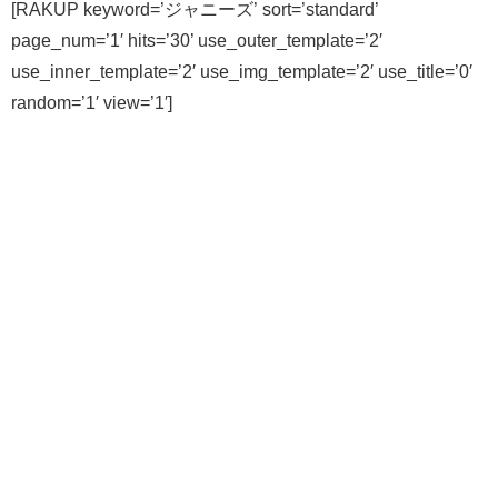
[RAKUP keyword=’ジャニーズ’ sort=’standard’
page_num=’1′ hits=’30’ use_outer_template=’2′
use_inner_template=’2′ use_img_template=’2′ use_title=’0′
random=’1′ view=’1′]