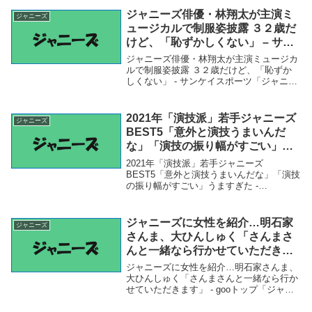
らべぇ 城島茂、『鉄腕D...
ジャニーズ俳優・林翔太が主演ミ
ジャニーズ
ュージカルで制服姿披露 ３２歳だ
けど、「恥ずかしくない」 – サン
ケイスポーツ
ジャニーズ俳優・林翔太が主演ミュージカ
ルで制服姿披露 ３２歳だけど、「恥ずか
しくない」 - サンケイスポーツ「ジャニー
ズ」関連商品ジャニーズ俳優・林翔太が主
演ミュージカルで制服姿披露 ３２歳だけ
ど、「恥ずかしくない」 - サンケイスポー
2021年「演技派」若手ジャニーズ
ジャニーズ
ツ ...
BEST5「意外と演技うまいんだ
な」「演技の振り幅がすごい」う
ますぎた – goo.ne.jp
2021年「演技派」若手ジャニーズ
BEST5「意外と演技うまいんだな」「演技
の振り幅がすごい」うますぎた -
goo.ne.jp「ジャニーズ」関連商品2021年
「演技派」若手ジャニーズBEST5「意外と
演技うまいんだな」「演技の振り幅がす
ジャニーズに女性を紹介…明石家
ジャニーズ
ご...
さんま、大ひんしゅく「さんまさ
んと一緒なら行かせていただきま
す」 – gooトップ
ジャニーズに女性を紹介…明石家さんま、
大ひんしゅく「さんまさんと一緒なら行か
せていただきます」 - gooトップ「ジャニ
ーズ」関連商品ジャニーズに女性を紹介…
明石家さんま、大ひんしゅく「さんまさん