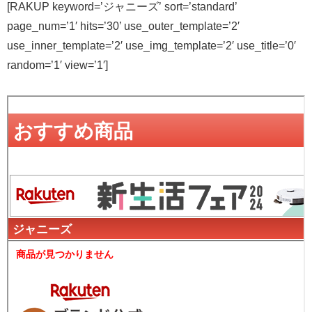
[RAKUP keyword=’ジャニーズ’ sort=’standard’
page_num=’1′ hits=’30’ use_outer_template=’2′
use_inner_template=’2′ use_img_template=’2′ use_title=’0′
random=’1′ view=’1′]