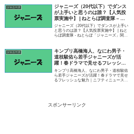
と一緒なら行かせていただきます」 -
ジャニーズ（20代以下）でダンス
ジャニーズ
goo...
が上手いと思うのは誰？【人気投
票実施中】 | ねとらぼ調査隊 – ね
とらぼ
ジャニーズ（20代以下）でダンスが上手い
と思うのは誰？【人気投票実施中】 | ねと
らぼ調査隊 - ねとらぼ「ジャニーズ」関連
商品ジャニーズ（20代以下）でダンスが上
手いと思うのは誰？【人気投票実施中】 |
ねとらぼ調査隊 - ねとらぼ ジャ...
キンプリ高橋海人、なにわ男子・
ジャニーズ
道枝駿佑ら若手ジャニーズが活
躍！春ドラマで見せるフレッシュ
な魅力｜ニフティニュース – ニフ
キンプリ高橋海人、なにわ男子・道枝駿佑
ティニュース
ら若手ジャニーズが活躍！春ドラマで見せ
るフレッシュな魅力｜ニフティニュース -
ニフティニュース「ジャニーズ」関連商品
キンプリ高橋海人、なにわ男子・道枝駿佑
ら若手ジャニーズが活躍！春ドラマで見せ
るフレッ...
スポンサーリンク