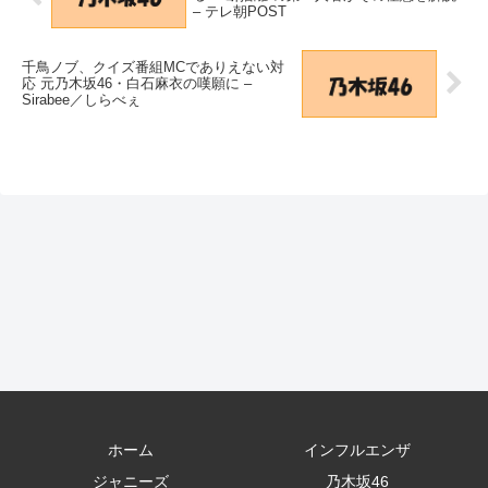
– テレ朝POST
千鳥ノブ、クイズ番組MCでありえない対
応 元乃木坂46・白石麻衣の嘆願に –
Sirabee／しらべぇ
ホーム
インフルエンザ
ジャニーズ
乃木坂46