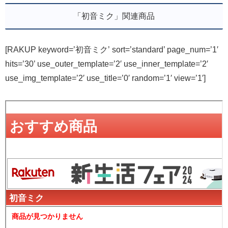
「初音ミク」関連商品
[RAKUP keyword=’初音ミク’ sort=’standard’ page_num=’1′
hits=’30’ use_outer_template=’2′ use_inner_template=’2′
use_img_template=’2′ use_title=’0′ random=’1′ view=’1′]