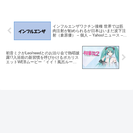
インフルエンザワクチン接種 世界では筋
肉注射が勧められるが日本はいまだ皮下注
射（倉原優） – 個人 – Yahoo!ニュース –
Yahoo!ニュース
初音ミクがLeo/needとのお泊り会で熱唱披
露!?入浴前の新習慣を呼びかけるポカリス
エットWEBムービー「イイ！風呂ルーテ
ィンはじめましょ」篇公開！ – PR TIMES