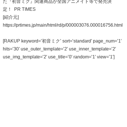
た『初音ミク』関連商品が全国アニメイト等で発売決
定！ PR TIMES
[紹介元]
https://prtimes.jp/main/html/rd/p/000003076.000016756.html
[RAKUP keyword=’初音ミク’ sort=’standard’ page_num=’1′
hits=’30’ use_outer_template=’2′ use_inner_template=’2′
use_img_template=’2′ use_title=’0′ random=’1′ view=’1′]