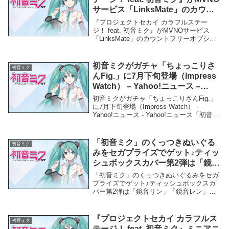
サービス「LinksMate」のカウン
トフリーオプション対象コンテン
『プロジェクトセカイ カラフルステー
ツとして2022年3月24日（木）よ
ジ！ feat. 初音ミク』がMVNOサービス
「LinksMate」のカウントフリーオプショ
り追加！ – PR TIMES
ン対象コンテンツとして2022年3月24日
（木）より追加！ - PR TIMES「初音ミ
ク」関連商品『プロジェク...
初音ミクがガチャ「ちょっこりさ
初音ミク
んFig.」に7月下旬登場（Impress
Watch） – Yahoo!ニュース –
Yahoo!ニュース
初音ミクがガチャ「ちょっこりさんFig.」
に7月下旬登場（Impress Watch） -
Yahoo!ニュース - Yahoo!ニュース「初音ミ
ク」関連商品初音ミクがガチャ「ちょっこ
りさんFig.」に7月下旬登場（Impress
Watc...
「初音ミク」のくっつきぬいぐる
初音ミク
みをセガプライズでゲット♪ティッ
シュボックスカバー第2弾は「鏡音
リン」「鏡音レン」「巡音ル
「初音ミク」のくっつきぬいぐるみをセガ
カ」！ – 電撃ホビーウェブ
プライズでゲット♪ティッシュボックスカ
バー第2弾は「鏡音リン」「鏡音レン」
「巡音ルカ」！ - 電撃ホビーウェブ「初音
ミク」関連商品「初音ミク」のくっつきぬ
いぐるみをセガプライズでゲット♪ティッ
『プロジェクトセカイ カラフルス
初音ミク
シュボック...
テージ！ feat. 初音ミク』ミニアニ