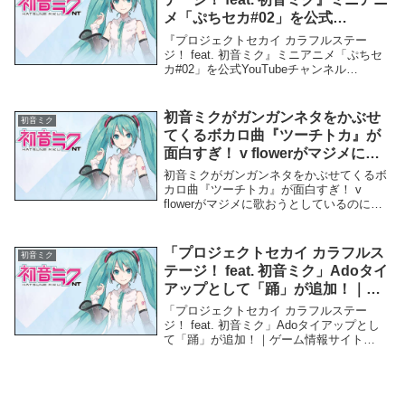
メ「ぷちセカ#02」を公式
YouTubeチャンネル&TOKYO MX
『プロジェクトセカイ カラフルステー
で公開！ – PR TIMES
ジ！ feat. 初音ミク』ミニアニメ「ぷちセ
カ#02」を公式YouTubeチャンネル
&TOKYO MXで公開！ - PR TIMES「初音
ミク」関連商品『プロジェクトセカイ カ
ラフルステージ！ feat...
初音ミクがガンガンネタをかぶせ
初音ミク
てくるボカロ曲『ツーチトカ』が
面白すぎ！ v flowerがマジメに歌
おうとしているのに通知とかが鳴
初音ミクがガンガンネタをかぶせてくるボ
りまくる – ニフティニュース
カロ曲『ツーチトカ』が面白すぎ！ v
flowerがマジメに歌おうとしているのに通
知とかが鳴りまくる - ニフティニュース
「初音ミク」関連商品初音ミクがガンガン
ネタをかぶせてくるボカロ曲『ツーチト
「プロジェクトセカイ カラフルス
初音ミク
カ』が...
テージ！ feat. 初音ミク」Adoタイ
アップとして「踊」が追加！｜ゲ
ーム情報サイト Gamer – Gamer
「プロジェクトセカイ カラフルステー
ジ！ feat. 初音ミク」Adoタイアップとし
て「踊」が追加！｜ゲーム情報サイト
Gamer - Gamer「初音ミク」関連商品「プ
ロジェクトセカイ カラフルステージ！
feat. 初音ミク」Adoタイ...