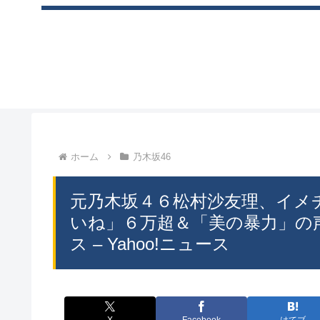
ホーム
乃木坂46
元乃木坂４６松村沙友理、イメ
いね」６万超＆「美の暴力」の声（
ス – Yahoo!ニュース