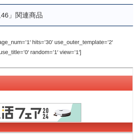
46」関連商品
e_num=’1′ hits=’30’ use_outer_template=’2′
e_title=’0′ random=’1′ view=’1′]