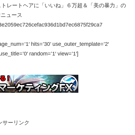
ストレートヘアに「いいね」６万超＆「美の暴力」の
o!ニュース
b563e2059ec726cefac936d1bd7ec6875f29ca7
e_num=’1′ hits=’30’ use_outer_template=’2′
e_title=’0′ random=’1′ view=’1′]
ンサーリンク