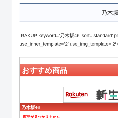
「乃木坂
[RAKUP keyword=’乃木坂46′ sort=’standard’ pag
use_inner_template=’2′ use_img_template=’2′ us