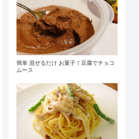
簡単 混ぜるだけ お菓子！豆腐でチョコ
ムース