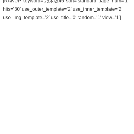
[RAKUP keyword=’乃木坂46′ sort=’standard’ page_num=’1′
hits=’30’ use_outer_template=’2′ use_inner_template=’2′
use_img_template=’2′ use_title=’0′ random=’1′ view=’1′]