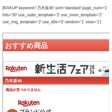
[RAKUP keyword=’乃木坂46′ sort=’standard’ page_num=’1′
hits=’30’ use_outer_template=’2′ use_inner_template=’2′
use_img_template=’2′ use_title=’0′ random=’1′ view=’1′]