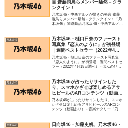
言 齋藤飛鳥らメンバー騒然 – クラ
ンクイン！
乃木坂46・中西アルノが驚きの発言 齋藤
飛鳥らメンバー騒然 - クランクイン！「乃
木坂46」関連商品乃木坂46・中西アルノが
驚きの発言 齋藤飛鳥らメンバー騒然 - クラ
ンクイン！ 乃木坂46・中西アルノが驚き
の発言 齋藤飛鳥らメンバー騒然ク...
乃木坂46・樋口日奈のファースト
乃木坂46
写真集『恋人のように』が初登場
｜週間ベストセラー（2022年4月
19日調べ） – ほんのひきだし
乃木坂46・樋口日奈のファースト写真集
『恋人のように』が初登場｜週間ベストセ
ラー（2022年4月19日調べ） - ほんのひき
だし「乃木坂46」関連商品乃木坂46・樋口
日奈のファースト写真集『恋人のように』
が初登場｜週間ベストセラー（2022...
乃木坂46が占ったりサインした
乃木坂46
り、スマホかざせば楽しめるアサ
ヒビールのARコンテンツ（動画あ
り） – 音楽ナタリー
乃木坂46が占ったりサインしたり、スマホ
かざせば楽しめるアサヒビールのARコン
テンツ（動画あり） - 音楽ナタリー「乃木
坂46」関連商品乃木坂46が占ったりサイン
したり、スマホかざせば楽しめるアサヒビ
ールのARコンテンツ（動画あり） - 音...
日向坂46・加藤史帆、乃木坂46・
乃木坂46