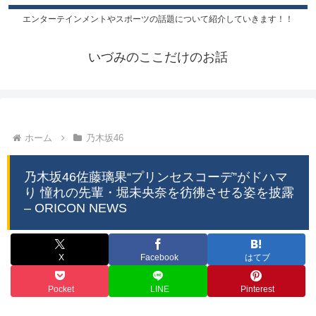
エンターテインメントやスポーツの話題について紹介していきます！！
いづみのここだけのお話
ホーム
乃木坂46
乃木坂46佐藤璃果“プリンセスコーデ”がドハマ
り 憧れの先輩・堀未央奈を彷彿させる姿を披露
– ORICON NEWS
X
Facebook
はてブ
Pocket
LINE
Pinterest