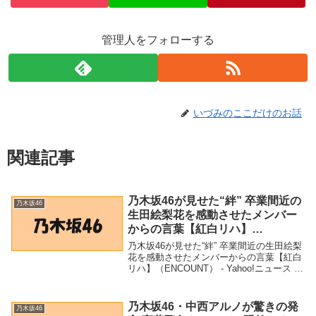
管理人をフォローする
いづみのここだけのお話
関連記事
乃木坂46が見せた“絆” 卒業間近の
乃木坂46
生田絵梨花を感動させたメンバー
からの言葉【紅白リハ】
（ENCOUNT） – Yahoo!ニュース
乃木坂46が見せた“絆” 卒業間近の生田絵梨
– Yahoo!ニュース
花を感動させたメンバーからの言葉【紅白
リハ】（ENCOUNT） - Yahoo!ニュース -
Yahoo!ニュース「乃木坂46」関連商品乃木
坂46が見せた“絆” 卒業間近の生田絵梨花を
感動させたメ...
乃木坂46・中西アルノが驚きの発
乃木坂46