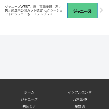
ジャニーズWEST、蜷川実花撮影「悪い
男」厳選未公開カット披露 セクシーショ
ットにツッコミも – モデルプレス
ホーム
インフルエンザ
ジャニーズ
乃木坂46
初音ミク
星野源