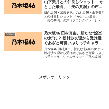
山下美月との仲良しショット 「か
とした最高」「美の共演」の声
（クランクイン！） – Yahoo!ニュ
日向坂46・加藤史帆、乃木坂46・山下美月
ース – Yahoo!ニュース
との仲良しショット 「かとした最高」
「美の共演」の声（クランクイン！） -
Yahoo!ニュース - Yahoo!ニュース「乃木坂
46」関連商品日向坂46・加藤史帆、乃木坂
46・山下美月との仲良しシ...
乃木坂46 田村真由、新たな“設楽
乃木坂46
の女”に？ 松村沙友理から受け継
ぐあざと可愛いぶりっ子キャラ –
リアルサウンド
乃木坂46 田村真由、新たな“設楽の女”に？
松村沙友理から受け継ぐあざと可愛いぶり
っ子キャラ - リアルサウンド「乃木坂46」
関連商品乃木坂46 田村真由、新たな“設楽
の女”に？ 松村沙友理から受け継ぐあざと
可愛いぶりっ子キャラ - リア...
スポンサーリンク