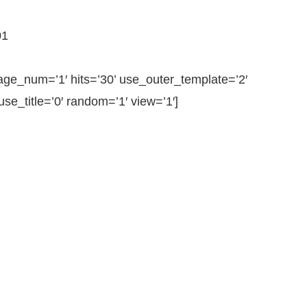
01
e_num=’1′ hits=’30’ use_outer_template=’2′
e_title=’0′ random=’1′ view=’1′]