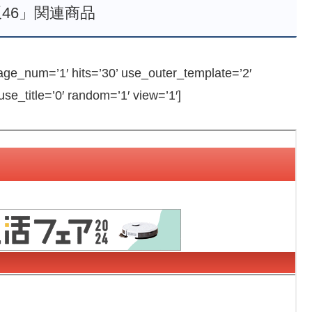
46」関連商品
e_num=’1′ hits=’30’ use_outer_template=’2′
e_title=’0′ random=’1′ view=’1′]