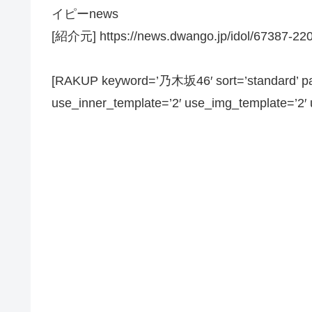
イピーnews
[紹介元] https://news.dwango.jp/idol/67387-22
[RAKUP keyword=’乃木坂46′ sort=’standard’ pag
use_inner_template=’2′ use_img_template=’2′ us