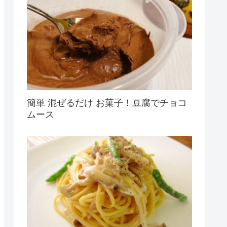
簡単 混ぜるだけ お菓子！豆腐でチョコ
ムース