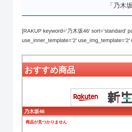
「乃木坂
[RAKUP keyword=’乃木坂46′ sort=’standard’ pag
use_inner_template=’2′ use_img_template=’2′ us