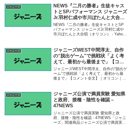
反響「流れが面白すぎ」「めちゃくちゃ...
NEWS『二月の勝者』生徒キャス
ジャニーズ
トとSPパフォーマンス ジャニーズ
Jr.羽村仁成や市川ぼたんと大合唱
（オリコン） – Yahoo!ニュース –
NEWS『二月の勝者』生徒キャストとSP
Yahoo!ニュース
パフォーマンス ジャニーズJr.羽村仁成や
市川ぼたんと大合唱（オリコン） - Yahoo!
ニュース - Yahoo!ニュース「ジャニーズ」
関連商品NEWS『二月の勝者』生徒キャス
トとSPパフォーマンス...
ジャニーズWEST中間淳太、自作
ジャニーズ
の“脱出ゲーム”で挑戦状「よく考
えて、最初から最後まで」【コメ
ント全文】｜オリコン｜北國新聞
ジャニーズWEST中間淳太、自作の“脱出ゲ
– 北國新聞
ーム”で挑戦状「よく考えて、最初から最
後まで」【コメント全文】｜オリコン｜北
國新聞 - 北國新聞「ジャニーズ」関連商品
ジャニーズWEST中間淳太、自作の“脱出ゲ
ーム”で挑戦状「よく考えて、最初から最...
ジャニーズ公演で満員実験 愛知県
ジャニーズ
と政府、接種・陰性を確認 –
47NEWS
ジャニーズ公演で満員実験 愛知県と政
府、接種・陰性を確認 - 47NEWS「ジャニ
ーズ」関連商品ジャニーズ公演で満員実験
愛知県と政府、接種・陰性を確認 -
47NEWS ジャニーズ公演で満員実験 愛知