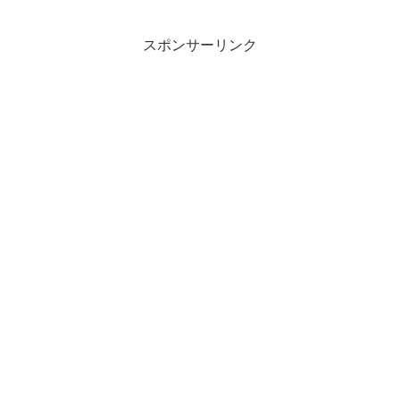
県と政府、接種・陰性を確認47NEWS
スポンサーリンク