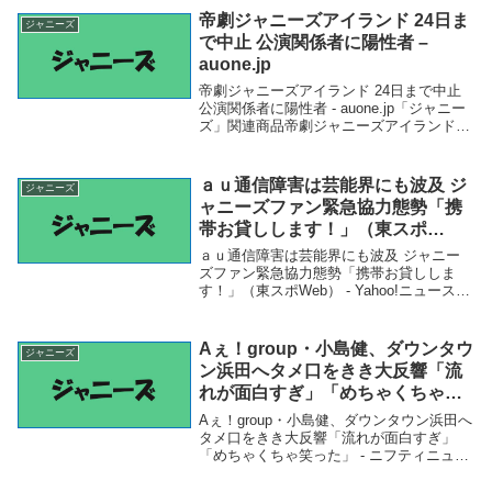
帝劇ジャニーズアイランド 24日ま
ジャニーズ
で中止 公演関係者に陽性者 –
auone.jp
帝劇ジャニーズアイランド 24日まで中止
公演関係者に陽性者 - auone.jp「ジャニー
ズ」関連商品帝劇ジャニーズアイランド
24日まで中止 公演関係者に陽性者 -
auone.jp 帝劇ジャニーズアイランド 24日
まで中止 公演関係者...
ａｕ通信障害は芸能界にも波及 ジ
ジャニーズ
ャニーズファン緊急協力態勢「携
帯お貸しします！」（東スポ
Web） – Yahoo!ニュース –
ａｕ通信障害は芸能界にも波及 ジャニー
Yahoo!ニュース
ズファン緊急協力態勢「携帯お貸ししま
す！」（東スポWeb） - Yahoo!ニュース -
Yahoo!ニュース「ジャニーズ」関連商品ａ
ｕ通信障害は芸能界にも波及 ジャニーズ
ファン緊急協力態勢「携帯お貸し...
Aぇ！group・小島健、ダウンタウ
ジャニーズ
ン浜田へタメ口をきき大反響「流
れが面白すぎ」「めちゃくちゃ笑
った」 – ニフティニュース
Aぇ！group・小島健、ダウンタウン浜田へ
タメ口をきき大反響「流れが面白すぎ」
「めちゃくちゃ笑った」 - ニフティニュー
ス「ジャニーズ」関連商品Aぇ！group・小
島健、ダウンタウン浜田へタメ口をきき大