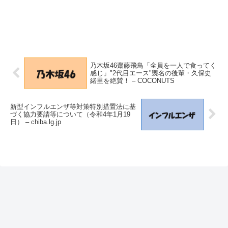
乃木坂46齋藤飛鳥「全員を一人で食ってく
感じ」"2代目エース"襲名の後輩・久保史
緒里を絶賛！ – COCONUTS
新型インフルエンザ等対策特別措置法に基
づく協力要請等について（令和4年1月19
日） – chiba.lg.jp