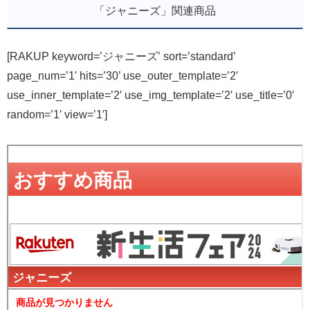
「ジャニーズ」関連商品
[RAKUP keyword=’ジャニーズ’ sort=’standard’
page_num=’1′ hits=’30’ use_outer_template=’2′
use_inner_template=’2′ use_img_template=’2′ use_title=’0′
random=’1′ view=’1′]