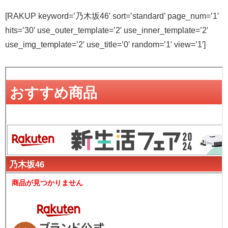
[RAKUP keyword=’乃木坂46′ sort=’standard’ page_num=’1′
hits=’30’ use_outer_template=’2′ use_inner_template=’2′
use_img_template=’2′ use_title=’0′ random=’1′ view=’1′]