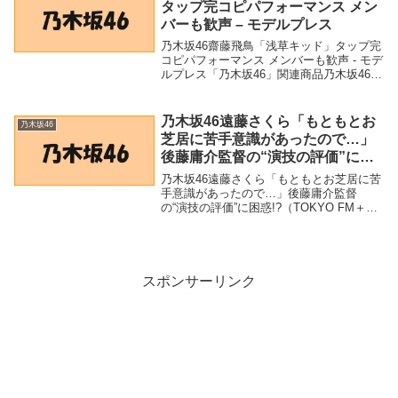
タップ完コピパフォーマンス メン
バーも歓声 – モデルプレス
乃木坂46齋藤飛鳥「浅草キッド」タップ完
コピパフォーマンス メンバーも歓声 - モデ
ルプレス「乃木坂46」関連商品乃木坂46齋
藤飛鳥「浅草キッド」タップ完コピパフォ
ーマンス メンバーも歓声 - モデルプレス
乃木坂46齋藤飛鳥「浅草キッド」...
乃木坂46遠藤さくら「もともとお
乃木坂46
芝居に苦手意識があったので…」
後藤庸介監督の“演技の評価”に困
惑!?（TOKYO FM＋） – Yahoo!ニ
乃木坂46遠藤さくら「もともとお芝居に苦
ュース – Yahoo!ニュース
手意識があったので…」後藤庸介監督
の“演技の評価”に困惑!?（TOKYO FM＋）
- Yahoo!ニュース - Yahoo!ニュース「乃木
坂46」関連商品乃木坂46遠藤さくら「もと
もとお芝居に苦手意...
スポンサーリンク