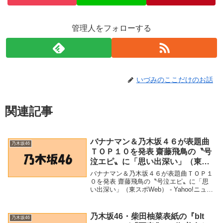
管理人をフォローする
いづみのここだけのお話
関連記事
バナナマン＆乃木坂４６が表題曲
乃木坂46
ＴＯＰ１０を発表 齋藤飛鳥の〝号
泣エピ〟に「思い出深い」（東ス
ポWeb） – Yahoo!ニュース –
バナナマン＆乃木坂４６が表題曲ＴＯＰ１
Yahoo!ニュース
０を発表 齋藤飛鳥の〝号泣エピ〟に「思
い出深い」（東スポWeb） - Yahoo!ニュー
ス - Yahoo!ニュース「乃木坂46」関連商品
バナナマン＆乃木坂４６が表題曲ＴＯＰ１
０を発表 齋藤飛鳥の〝号泣...
乃木坂46・柴田柚菜表紙の『blt
乃木坂46