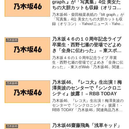
graph.』が「写真集」4位 美女た
ちの大胆カットも収録（オリコ
ン） – Yahoo!ニュース – Yahoo!
乃木坂46・柴田柚菜表紙の『blt graph.』が
ニュース
「写真集」4位 美女たちの大胆カットも収
録（オリコン） - Yahoo!ニュース - Yahoo!
ニュース「乃木坂46」関連商品乃木坂46・
柴田柚菜表紙の『blt graph.』が「写真集...
乃木坂４６の１０周年記念ライブ
乃木坂46
卒業生・西野七瀬の登場でどよめ
き「全身に伝わった」 – 東スポ
Web
乃木坂４６の１０周年記念ライブ 卒業
生・西野七瀬の登場でどよめき「全身に伝
わった」 - 東スポWeb「乃木坂46」関連商
品乃木坂４６の１０周年記念ライブ 卒業
生・西野七瀬の登場でどよめき「全身に伝
わった」 - 東スポWeb 乃木坂４６の１０...
乃木坂46、『レコ大』生出演！梅
乃木坂46
澤美波のセンターで『シンクロニ
シティ』披露！ – RBB TODAY
乃木坂46、『レコ大』生出演！梅澤美波の
センターで『シンクロニシティ』披露！ -
RBB TODAY「乃木坂46」関連商品乃木坂
46、『レコ大』生出演！梅澤美波のセンタ
ーで『シンクロニシティ』披露！ - RBB
TODAY 乃木坂46、『レ...
乃木坂46齋藤飛鳥「浅草キッド」
乃木坂46