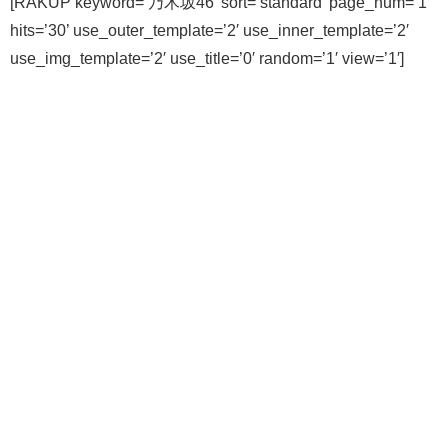
[RAKUP keyword=’乃木坂46′ sort=’standard’ page_num=’1′
hits=’30’ use_outer_template=’2′ use_inner_template=’2′
use_img_template=’2′ use_title=’0′ random=’1′ view=’1′]